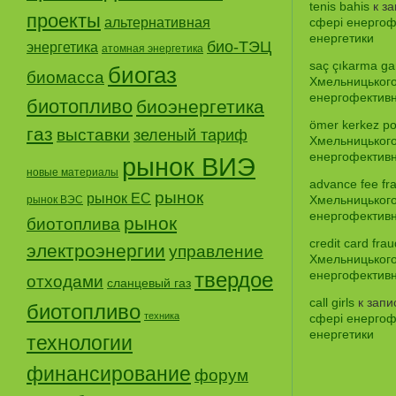
tenis bahis
к з
проекты
альтернативная
сфері енергофе
енергетики
био-ТЭЦ
энергетика
атомная энергетика
saç çıkarma gar
биогаз
биомасса
Хмельницького
енергофективно
биотопливо
биоэнергетика
ömer kerkez po
газ
выставки
зеленый тариф
Хмельницького
енергофективно
рынок ВИЭ
новые материалы
advance fee fr
рынок
рынок ЕС
Хмельницького
рынок ВЭС
енергофективно
рынок
биотоплива
credit card frau
электроэнергии
управление
Хмельницького
твердое
енергофективно
отходами
сланцевый газ
call girls
к зап
биотопливо
техника
сфері енергофе
енергетики
технологии
финансирование
форум