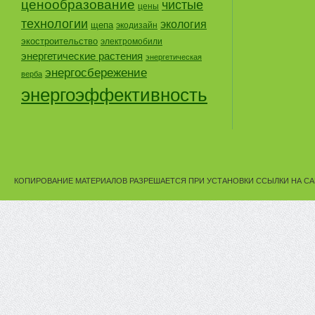
ценообразование
чистые
цены
технологии
экология
щепа
экодизайн
экостроительство
электромобили
энергетические растения
энергетическая
энергосбережение
верба
энергоэффективность
КОПИРОВАНИЕ МАТЕРИАЛОВ РАЗРЕШАЕТСЯ ПРИ УСТАНОВКИ ССЫЛКИ НА СА