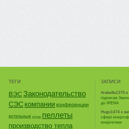
ТЕГИ
ЗАПИСИ
Законодательство
Arabella1370
к
ВЭС
підписав Зако
СЭС
компании
до IRENA
конференции
Hugo1474
к за
пеллеты
котельные
сфері енергофе
котлы
енергетики
производство тепла