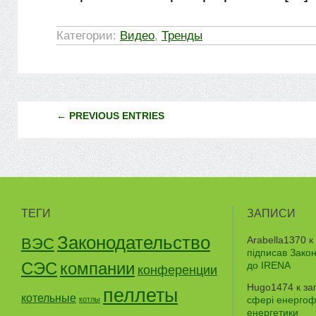
Категории:
Видео
,
Тренды
← PREVIOUS ENTRIES
ТЕГИ
ЗАПИСИ
Законодательство
Arabella1370
к
ВЭС
підписав Зако
СЭС
компании
до IRENA
конференции
Hugo1474
к за
пеллеты
котельные
сфері енергофе
котлы
енергетики