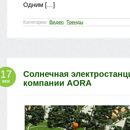
Одним […]
Категории:
Видео
,
Тренды
17
Солнечная электростанц
компании AORA
ФЕВ