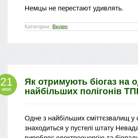
Немцы не перестают удивлять.
Категории:
Видео
21
Як отримують біогаз на 
найбільших полігонів ТПВ
ИЮЛ
Одне з найбільших сміттєзвалищ у св
знаходиться у пустелі штату Невад
виробляє електроенергію та біопал