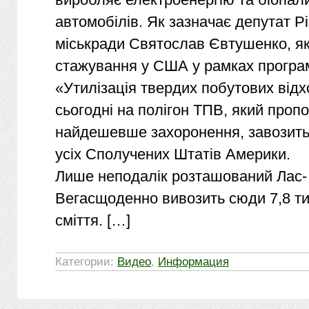
автомобілів. Як зазначає депутат Р
міськради Святослав Євтушенко, я
стажування у США у рамках програ
«Утилізація твердих побутових відх
сьогодні на полігон ТПВ, який проп
найдешевше захоронення, завозитьс
усіх Сполучених Штатів Америки.
Лише неподалік розташований Лас-
Вегасщоденно вивозить сюди 7,8 ти
сміття. […]
Категории:
Видео
,
Информация