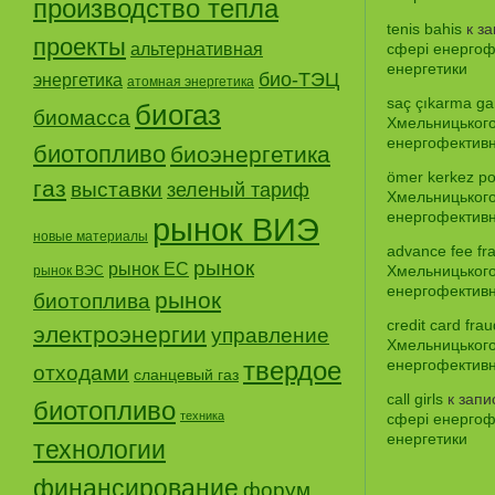
производство тепла
tenis bahis
к з
проекты
альтернативная
сфері енергофе
енергетики
био-ТЭЦ
энергетика
атомная энергетика
saç çıkarma gar
биогаз
биомасса
Хмельницького
енергофективно
биотопливо
биоэнергетика
ömer kerkez po
газ
выставки
зеленый тариф
Хмельницького
енергофективно
рынок ВИЭ
новые материалы
advance fee fr
рынок
рынок ЕС
Хмельницького
рынок ВЭС
енергофективно
рынок
биотоплива
credit card frau
электроэнергии
управление
Хмельницького
твердое
енергофективно
отходами
сланцевый газ
call girls
к зап
биотопливо
техника
сфері енергофе
енергетики
технологии
финансирование
форум