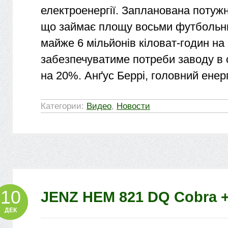
електроенергії. Запланована потужні
що займає площу восьми футбольни
майже 6 мільйонів кіловат-годин на 
забезпечуватиме потреби заводу в
на 20%. Анґус Беррі, головний енер
Категории:
Видео
,
Новости
10
JENZ HEM 821 DQ Cobra +
ДЕК