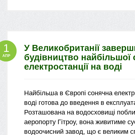
1
У Великобританії завер
будівництво найбільшої 
АПР
електростанції на воді
Найбільша в Європі сонячна електр
воді готова до введення в експлуат
Розташована на водосховищі побли
аеропорту Гітроу, вона живитиме су
водоочисний завод, що є великим 