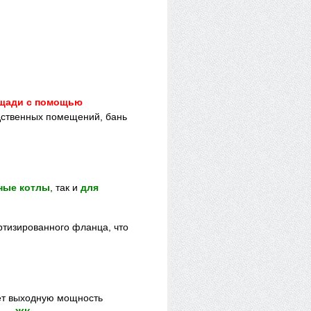
лощади с помощью
дственных помещений, бань
ные котлы
, так и
для
тизированного фланца, что
h
ет выходную мощность