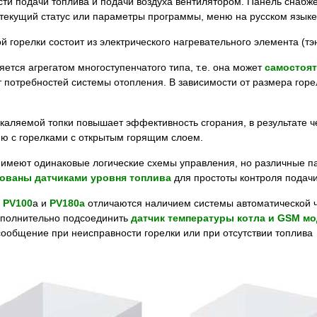
сти подачи топлива и подачи воздуха вентилятором. Панель снаб
текущий статус или параметры программы, меню на русском языке
 горелки состоит из электрического нагревательного элемента (тэ
ляется агрегатом многоступенчатого типа, т.е. она может
самостоя
т потребностей системы отопления. В зависимости от размера гор
каляемой топки повышает эффективность сгорания, в результате ч
ию с горелками с открытым горящим слоем.
h имеют одинаковые логические схемы управления, но различные 
ованы датчиками уровня топлива
для простоты контроля подачи
к
PV100
a и
PV180a
отличаются наличием системы автоматической ч
ополнительно подсоединить
датчик температуры котла и GSM м
сообщение при неисправности горелки или при отсутствии топлива