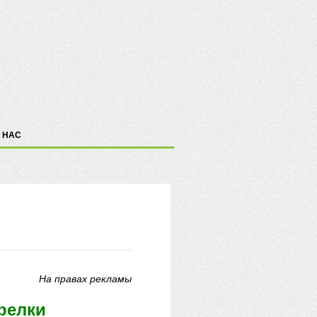
 НАС
На правах рекламы
релки