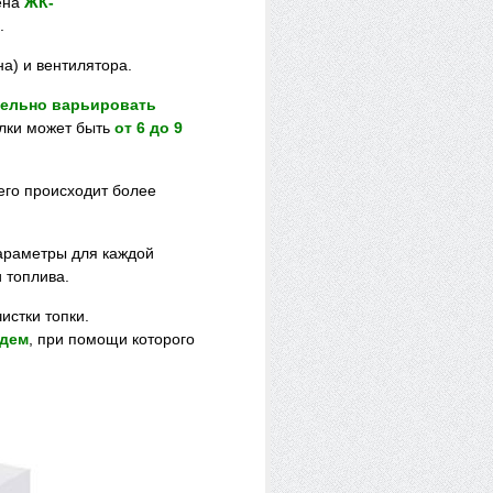
жена
ЖК-
.
на) и вентилятора.
тельно варьировать
елки может быть
от 6 до 9
его происходит более
параметры для каждой
 топлива.
истки топки.
одем
, при помощи которого