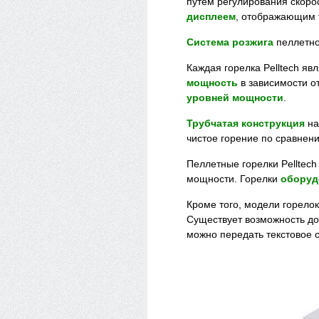
путем регулирования скоро
дисплеем
, отображающим 
Система розжига
пеллетной
Каждая горелка Pelltech яв
мощность
в зависимости о
уровней мощности
.
Трубчатая конструкция
на
чистое горение по сравнен
Пеллетные горелки Pelltec
мощности. Горелки
оборуд
Кроме того, модели горело
Существует возможность д
можно передать текстовое 