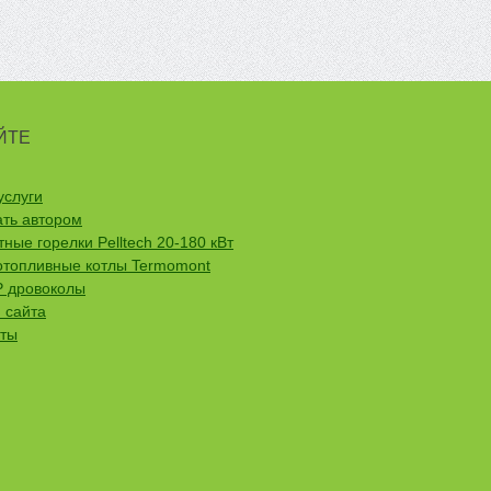
ЙТЕ
услуги
ать автором
ные горелки Pelltech 20-180 кВт
отопливные котлы Termomont
 дровоколы
 сайта
кты