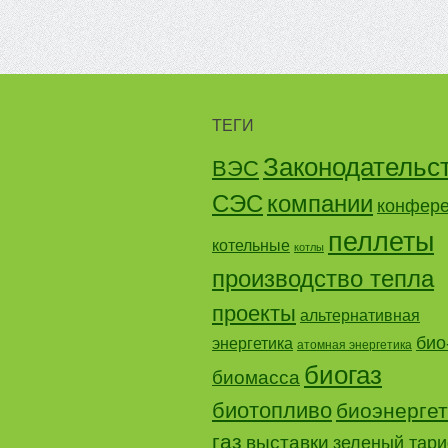
ТЕГИ
Законодательс
ВЭС
СЭС
компании
конфер
пеллеты
котельные
котлы
производство тепла
проекты
альтернативная
био
энергетика
атомная энергетика
биогаз
биомасса
биотопливо
биоэнергет
газ
выставки
зеленый тар