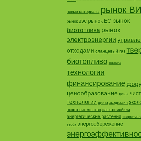
рынок В
новые материалы
рынок
рынок ЕС
рынок ВЭС
рынок
биотоплива
электроэнергии
управле
тве
отходами
сланцевый газ
биотопливо
техника
технологии
финансирование
фор
ценообразование
чис
цены
технологии
экол
щепа
экодизайн
экостроительство
электромобили
энергетические растения
энергетиче
энергосбережение
верба
энергоэффективно