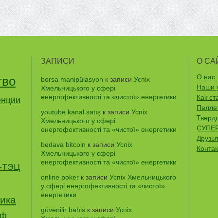
ЗАПИСИ
О СА
О нас
тво
borsa manipülasyon
к записи
Успіх
Наши 
Хмельницького у сфері
енергофективності та «чистої» енергетики
Как ст
енции
Пеллет
youtube kanal satış
к записи
Успіх
Тверд
Хмельницького у сфері
СУПЕР
енергофективності та «чистої» енергетики
Друзья
bedava bitcoin
к записи
Успіх
Конта
Хмельницького у сфері
енергофективності та «чистої» енергетики
-ТЭЦ
online poker
к записи
Успіх Хмельницького
у сфері енергофективності та «чистої»
енергетики
ика
güvenilir bahis
к записи
Успіх
иф