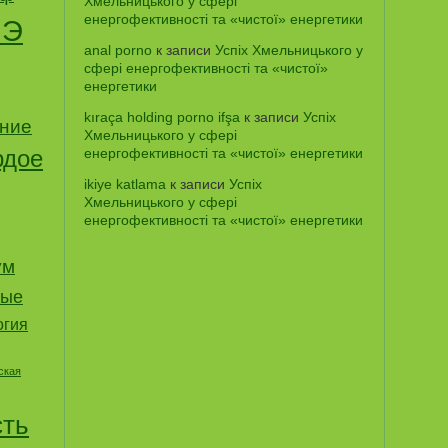
Хмельницького у сфері
енергофективності та «чистої» енергетики
ИЭ
anal porno
к записи
Успіх Хмельницького у
сфері енергофективності та «чистої»
енергетики
kıraça holding porno ifşa
к записи
Успіх
ние
Хмельницького у сфері
рдое
енергофективності та «чистої» енергетики
ikiye katlama
к записи
Успіх
Хмельницького у сфері
енергофективності та «чистої» енергетики
ум
тые
огия
ская
сть