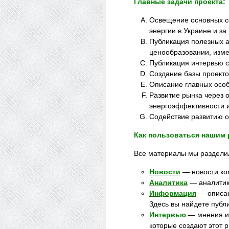
Главные задачи проекта:
Освещение основных со
энергии в Украине и з
Публикация полезных а
ценообразовании, изме
Публикация интервью с
Создание базы проекто
Описание главных особ
Развитие рынка через 
энергоэффективности и
Содействие развитию о
Как пользоваться нашим
Все материалы мы разделил
Новости
— новости ко
Аналитика
— аналитика
Информация
— описани
Здесь вы найдете публ
Интервью
— мнения из
которые создают этот 