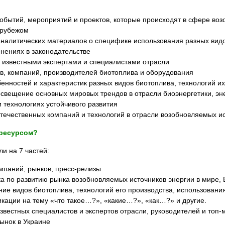
бытий, мероприятий и проектов, которые происходят в сфере воз
а рубежом
налитических материалов о специфике использования разных видо
нениях в законодательстве
 известными экспертами и специалистами отрасли
в, компаний, производителей биотоплива и оборудования
енностей и характеристик разных видов биотоплива, технологий и
освещение основных мировых трендов в отрасли биоэнергетики, эн
 технологиях устойчивого развития
течественных компаний и технологий в отрасли возобновляемых ис
 ресурсом?
и на 7 частей:
мпаний, рынков, пресс-релизы
 по развитию рынка возобновляемых источников энергии в мире, 
е видов биотоплива, технологий его производства, использования,
икации на тему «что такое…?», «какие…?», «как…?» и другие.
вестных специалистов и экспертов отрасли, руководителей и топ
рынок в Украине