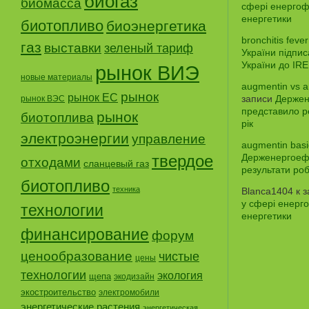
биогаз
биомасса
сфері енергофе
енергетики
биотопливо
биоэнергетика
bronchitis fever
газ
выставки
зеленый тариф
України підпи
України до IR
рынок ВИЭ
новые материалы
augmentin vs a
рынок
рынок ЕС
записи
Держен
рынок ВЭС
представило р
рынок
биотоплива
рік
электроэнергии
управление
augmentin basi
твердое
Держенергоефе
отходами
сланцевый газ
результати роб
биотопливо
техника
Blanca1404
к 
у сфері енерго
технологии
енергетики
финансирование
форум
ценообразование
чистые
цены
технологии
экология
щепа
экодизайн
экостроительство
электромобили
энергетические растения
энергетическая