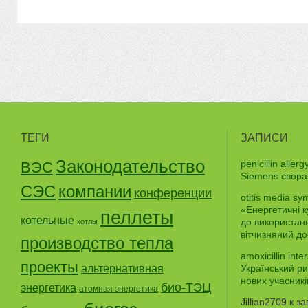
ТЕГИ
ЗАПИСИ
Законодательство
penicillin aller
ВЭС
Siemens свора
СЭС
компании
конференции
otitis media sy
«Енергетичні 
пеллеты
котельные
до використанн
котлы
вітчизняний до
производство тепла
amoxicillin inte
проекты
альтернативная
Український ри
нових учасникі
био-ТЭЦ
энергетика
атомная энергетика
Jillian2709
к з