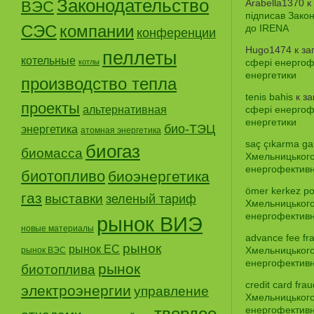
Законодательство
Arabella1370
к
ВЭС
підписав Зако
СЭС
компании
до IRENA
конференции
Hugo1474
к за
пеллеты
котельные
сфері енергофе
котлы
енергетики
производство тепла
tenis bahis
к з
проекты
альтернативная
сфері енергофе
енергетики
био-ТЭЦ
энергетика
атомная энергетика
saç çıkarma gar
биогаз
биомасса
Хмельницького
енергофективно
биотопливо
биоэнергетика
ömer kerkez po
газ
выставки
зеленый тариф
Хмельницького
енергофективно
рынок ВИЭ
новые материалы
advance fee fr
рынок
рынок ЕС
Хмельницького
рынок ВЭС
енергофективно
рынок
биотоплива
credit card frau
электроэнергии
управление
Хмельницького
твердое
енергофективно