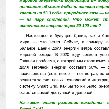
мировой энергетики корпорации ВР гово
нынешних объемах добычи запасов нефт
хватит на 53,3 года, природного газа — на
— на пару столетий. Что может ст
источником энергии через 50-100 лет?
— Настоящее и будущее Дании, как и бол
мира, — это ветер. Сейчас, к примеру, в
балансе Дании доля энергии ветра состав
мировой рекорд. В 2020 году сегмент уве
Главная проблема, с которой мы столкнемся к 
доля ветряной энергии составит 50%, — с
производства (есть ветер — нет ветра), но он
решится за счет новых технологий и интеграц
систему Smart Grid. Как бы то ни было, энер
остается самой доступной и дешевой.
На каком этапе развития находится с
Smart Grid?