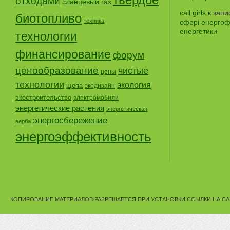
отходами
сланцевый газ
call girls
к зап
биотопливо
техника
сфері енергофе
енергетики
технологии
финансирование
форум
ценообразование
чистые
цены
технологии
экология
щепа
экодизайн
экостроительство
электромобили
энергетические растения
энергетическая
энергосбережение
верба
энергоэффективность
КОПИРОВАНИЕ МАТЕРИАЛОВ РАЗРЕШАЕТСЯ ПРИ УСТАНОВКИ ССЫЛКИ НА СА