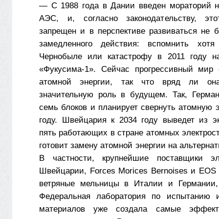
— С 1988 года в Дании введен мораторий н
АЭС, и, согласно законодательству, эт
запрещен и в перспективе развиваться не б
замедленного действия: вспомнить хот
Чернобыле или катастрофу в 2011 году н
«Фукусима-1». Сейчас прогрессивный мир 
атомной энергии, так что вряд ли она
значительную роль в будущем. Так, Герма
семь блоков и планирует свернуть атомную э
году. Швейцария к 2034 году выведет из э
пять работающих в стране атомных электрос
готовит замену атомной энергии на альтерна
В частности, крупнейшие поставщики эл
Швейцарии, Forces Morices Bernoises и EOS 
ветряные мельницы в Италии и Германии,
Федеральная лаборатория по испытанию 
материалов уже создала самые эффек