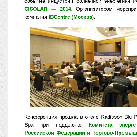
событие индустрии солнечной энергетики 
CIS
OLAR
— 2014
. Организатором меропр
компания
IBCentre (Москва
)
.
Конференция прошла в отеле Radisson Blu P
Spa при поддержке
Комитета энерг
Российской Федерации
и
Торгово-Промыш