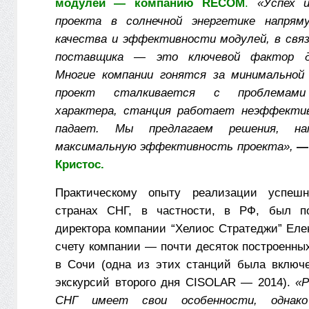
модулей — компанию RECOM
.
«Успех 
проекта в солнечной энергетике напря
качества и эффективности модулей, в свя
поставщика — это ключевой фактор дл
Многие компании гонятся за минимальной 
проект сталкивается с проблемами 
характера, станция работает неэффекти
падает. Мы предлагаем решения, на
максимальную эффективность проекта»,
Кристос.
Практическому опыту реализации успеш
странах СНГ, в частности, в РФ, был п
директора компании “Хелиос Стратеджи” Еле
счету компании — почти десяток построенных 
в Сочи (одна из этих станций была включ
экскурсий второго дня CISOLAR — 2014).
«Р
СНГ имеет свои особенности, однак