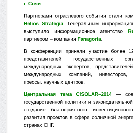
г. Сочи
.
Партнерами отраслевого события стали к
Helios
Strategia
.
Генеральным информацио
выступило информационное агентство
R
партнером – компания
Fanagoria
.
В конференции приняли участие более 1
представителей государственных ор
международных экспертов, представителе
международных компаний, инвесторов, 
прессы, научных центров.
Центральная тема CIS
OLAR
–2014
— сов
государственной политики и законодательной
создание благоприятного инвестиционно
развития проектов в сфере солнечной энерг
странах СНГ.