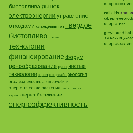
енергофективно
рынок
биотоплива
call girls
к зап
электроэнергии
управление
сфері енергофе
твердое
енергетики
отходами
сланцевый газ
greyhound bah
биотопливо
техника
Хмельницького
енергофективно
технологии
финансирование
форум
ценообразование
чистые
цены
технологии
экология
щепа
экодизайн
экостроительство
электромобили
энергетические растения
энергетическая
энергосбережение
верба
энергоэффективность