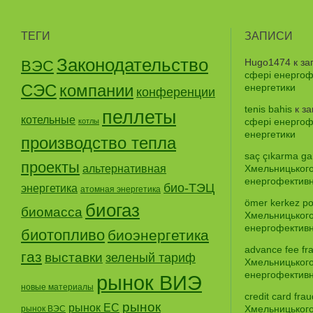
ТЕГИ
ЗАПИСИ
Законодательство
Hugo1474
к за
ВЭС
сфері енергофе
СЭС
компании
енергетики
конференции
tenis bahis
к з
пеллеты
котельные
сфері енергофе
котлы
енергетики
производство тепла
saç çıkarma gar
проекты
альтернативная
Хмельницького
енергофективно
био-ТЭЦ
энергетика
атомная энергетика
ömer kerkez po
биогаз
биомасса
Хмельницького
енергофективно
биотопливо
биоэнергетика
advance fee fr
газ
выставки
зеленый тариф
Хмельницького
енергофективно
рынок ВИЭ
новые материалы
credit card frau
рынок
рынок ЕС
Хмельницького
рынок ВЭС