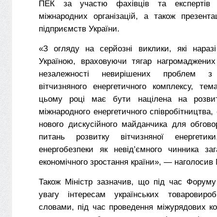
ПЕК за участю фахівців та експертів 
міжнародних організацій, а також презента
підприємств України.
«З огляду на серйозні виклики, які нараз
Україною, враховуючи тягар нагромаджених
незалежності невирішених проблем з
вітчизняного енергетичного комплексу, те
цьому році має бути націлена на розвит
міжнародного енергетичного співробітництва, 
нового дискусійного майданчика для обгово
питань розвитку вітчизняної енергетики
енергобезпеки як невід’ємного чинника заг
економічного зростання країни», — наголосив 
Також Міністр зазначив, що під час Форуму
увагу інтересам українських товаровироб
словами, під час проведення міжурядових ком