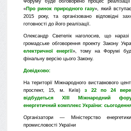
Форуму буде обговорено процес реалізації
«
Про ринок природного газу
», який вступа
2015 року, та організовано відповідні зах
готовності до його реалізації.
Олександр Светелік наголосив, що наразі
громадське обговорення проекту Закону Укра
електричної енергії
», тому на Форумі буд
фінальну версію цього Закону.
Довідково:
На території Міжнародного виставкового цен
проспект, 15, м. Київ)
з 22 по 24 вере
відбудеться ХІІІ Міжнародний фор
енергетичний комплекс України: сьогоденн
Організатори — Міністерство енергетик
промисловості України