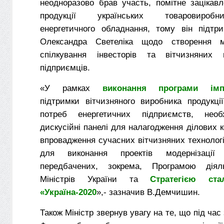
неодноразово брав участь, помітне зацікавл
продукції українських товаровиробн
енергетичного обладнання, тому він підтр
Олександра Светеліка щодо створення 
спілкування інвесторів та вітчизняних 
підприємців.
«У рамках
виконання програми імпо
підтримки вітчизняного виробника продукці
потреб енергетичних підприємств, необ
дискусійні панелі для налагодження ділових к
впровадження сучасних вітчизняних технолог
для виконання проектів модернізації 
передбачених, зокрема, Програмою діяль
Міністрів України та
Стратегією ста
«Україна-2020
»,- зазначив В.Демчишин.
Також Міністр звернув увагу на те, що під час