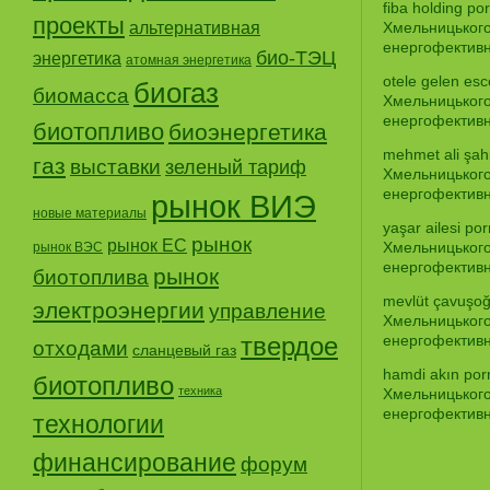
fiba holding por
проекты
альтернативная
Хмельницького
енергофективно
био-ТЭЦ
энергетика
атомная энергетика
otele gelen esc
биогаз
биомасса
Хмельницького
енергофективно
биотопливо
биоэнергетика
mehmet ali şahi
газ
выставки
зеленый тариф
Хмельницького
енергофективно
рынок ВИЭ
новые материалы
yaşar ailesi por
рынок
рынок ЕС
Хмельницького
рынок ВЭС
енергофективно
рынок
биотоплива
mevlüt çavuşoğ
электроэнергии
управление
Хмельницького
твердое
енергофективно
отходами
сланцевый газ
hamdi akın porn
биотопливо
техника
Хмельницького
енергофективно
технологии
финансирование
форум