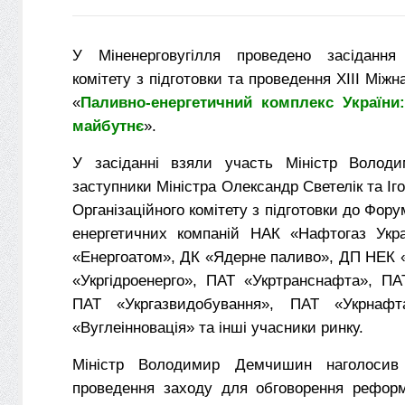
У Міненерговугілля проведено засідання 
комітету з підготовки та проведення ХІІІ Між
«
Паливно-енергетичний комплекс України:
майбутнє
».
У засіданні взяли участь Міністр Волод
заступники Міністра Олександр Светелік та Іг
Організаційного комітету з підготовки до Фор
енергетичних компаній НАК «Нафтогаз Укр
«Енергоатом», ДК «Ядерне паливо», ДП НЕК 
«Укргідроенерго», ПАТ «Укртранснафта», ПА
ПАТ «Укргазвидобування», ПАТ «Укрнаф
«Вуглеінновація» та інші учасники ринку.
Міністр Володимир Демчишин наголосив
проведення заходу для обговорення реформ