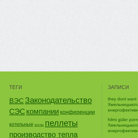
ТЕГИ
ЗАПИСИ
Законодательство
they dont want
ВЭС
Хмельницького
СЭС
компании
енергофективно
конференции
hilmi güler porn
пеллеты
котельные
Хмельницького
котлы
енергофективно
производство тепла