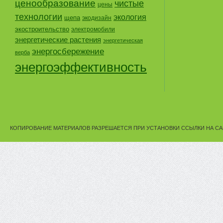
ценообразование
чистые
цены
технологии
экология
щепа
экодизайн
экостроительство
электромобили
энергетические растения
энергетическая
энергосбережение
верба
энергоэффективность
КОПИРОВАНИЕ МАТЕРИАЛОВ РАЗРЕШАЕТСЯ ПРИ УСТАНОВКИ ССЫЛКИ НА СА