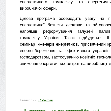
енергетичного комплексу та енергетичн
виробничої сфери.
Ділова програма зосередить увагу на пі
енергетичної безпеки держави та обговорен
напрямів реформування галузей паливно
комплексу України. Також відбудеться ІІ
семінар інженерів енергетиків, присвячений 
енергозбереження та ефективного управлін
господарством, застосуванню новітніх техноло
зниження енергетичних витрат на виробництві
Категории:
События
←
Ветрогенераторы с гравитационной батареей