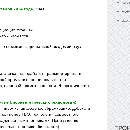
Кар
нтября 2014 года
, Киев
ReP
Вак
социация Украины
ентр «Биомасса»
теплофизики Национальной академии наук
аготовка, переработка, транспортировка и
ной промышленности, сельского и
тв, пищевой промышленности. Энергетические
итие биоэнергетических технологий:
, пиролиз, анаэробное сбраживание, добыча и
 полигонов ТБО, технологии совместного
традиционными топливами. Производство
дизельное топливо, биоэтанол).
ПРОИ