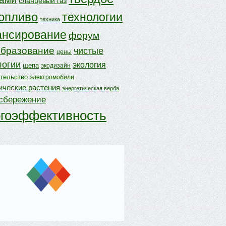
сланцевый газ
опливо
технологии
техника
нсирование
форум
бразование
чистые
цены
логии
экология
щепа
экодизайн
ительство
электромобили
ические растения
энергетическая верба
осбережение
ргоэффективность