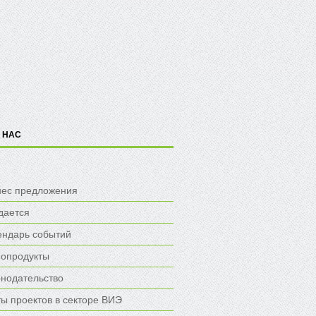
 НАС
нес предложения
дается
ендарь событий
опродукты
онодательство
ы проектов в секторе ВИЭ