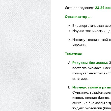
Дата проведения:
23-24 се
Организаторы:
Биоэнергетическая ас
Научно-технический ц
Институт технической 
Украины
Тематика:
Ресурсы биомассы:
З
поставка биомассы лес
коммунального хозяйс
культуры.
Исследование и разв
Сжигание, газификация
использование биогаза
сжигания биомассы с 
жидких биотоплив (био