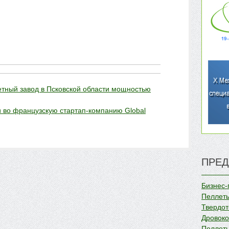
тный завод в Псковской области мощностью
и во французскую стартап-компанию Global
ПРЕД
Бизнес-
Пеллеты
Твердот
Дровок
Пеллеты