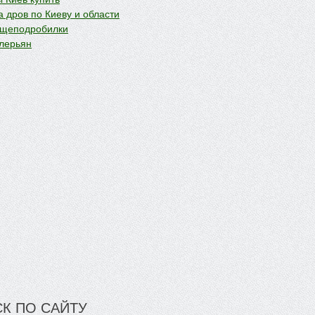
 дров по Киеву и области
 щеподробилки
лерьян
К ПО САЙТУ