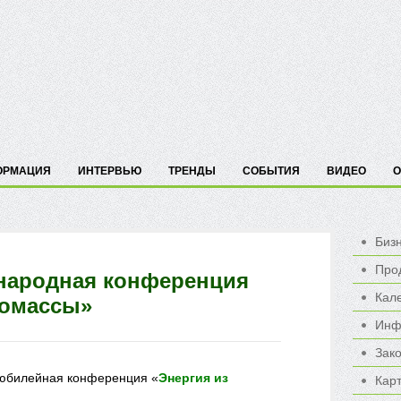
ОРМАЦИЯ
ИНТЕРВЬЮ
ТРЕНДЫ
СОБЫТИЯ
ВИДЕО
О
Биз
Про
народная конференция
Кал
иомассы»
Инф
Зак
я юбилейная конференция «
Энергия из
Карт