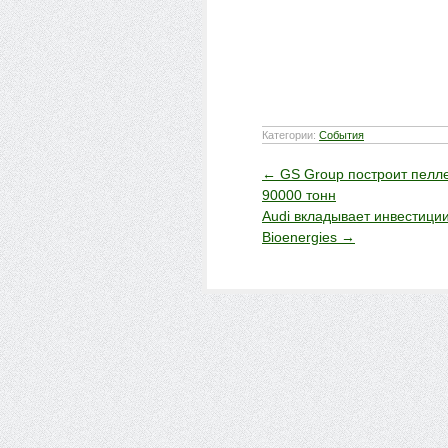
Категории:
События
←
GS Group построит пелле
90000 тонн
Audi вкладывает инвестици
Bioenergies
→