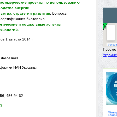
 коммерческие проекты по использованию
одства энергии.
ьства, стратегии развития
.
Вопросы
и сертификация биотоплив.
огические и
социальные
аспекты
ехнологий.
в 1 августа 2014 г.
Просмо
Украине
а Железная
офизики НАН Украины
 56, 456 94 62
g