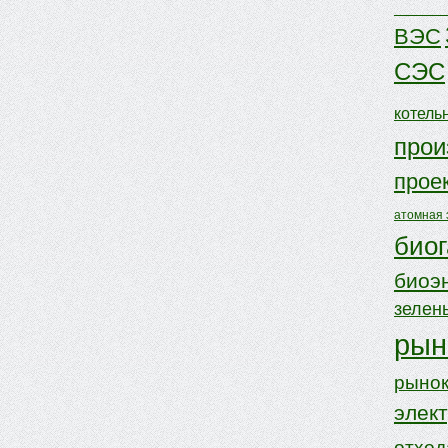
ВЭС
СЭС
котель
прои
прое
атомная 
биог
биоэ
зелен
рын
рынок
элек
отхо