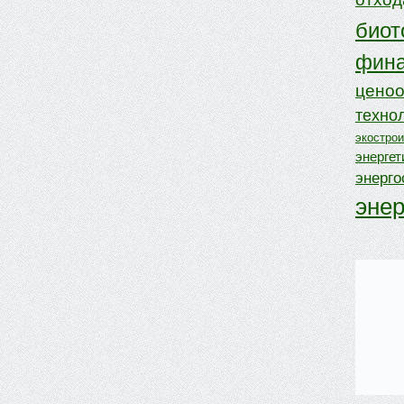
биот
фина
ценоо
техно
экостро
энергет
энерг
эне