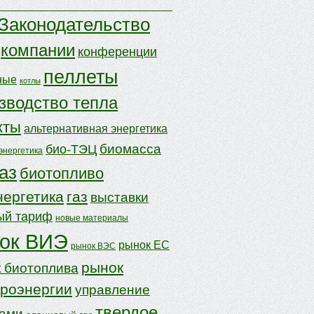
Законодательство
компании
конференции
пеллеты
ные
котлы
зводство тепла
кты
альтернативная энергетика
биомасса
био-ТЭЦ
энергетика
аз
биотопливо
нергетика
газ
выставки
ый тариф
новые материалы
ок ВИЭ
рынок ЕС
рынок ВЭС
рынок
 биотоплива
троэнергии
управление
твердое
дами