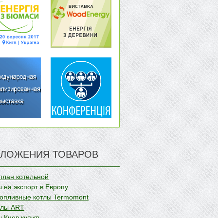
ЛОЖЕНИЯ ТОВАРОВ
план котельной
 на экспорт в Европу
опливные котлы Termomont
олы ART
 Киев купить