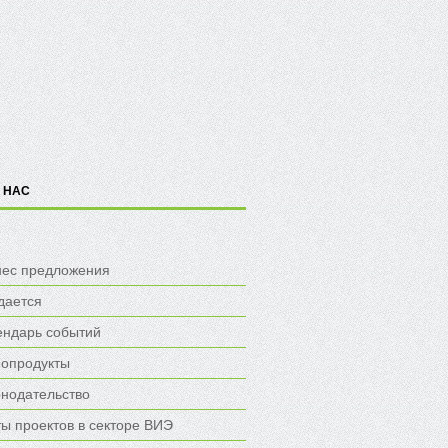
 НАС
нес предложения
дается
ендарь событий
опродукты
онодательство
ы проектов в секторе ВИЭ