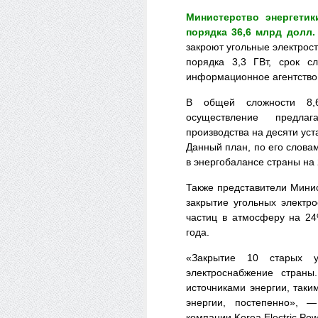
Министерство энергети
порядка 36,6 млрд долл.
закроют угольные электро
порядка 3,3 ГВт, срок с
информационное агентство
В общей сложности 8,
осуществление предла
производства на десяти уст
Данный план, по его слова
в энергобалансе страны на 
Также представители Минис
закрытие угольных электр
частиц в атмосферу на 24
года.
«Закрытие 10 старых у
электроснабжение стран
источниками энергии, таки
энергии, постепенно», —
компании Korea Electric Po