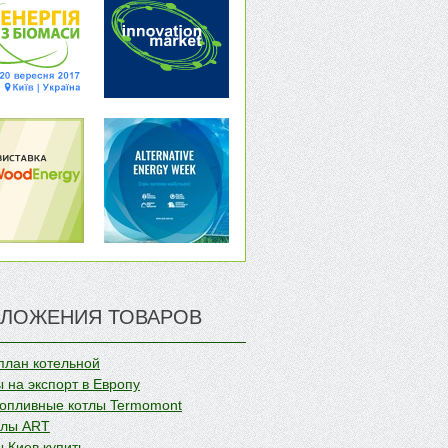
ЛОЖЕНИЯ ТОВАРОВ
план котельной
 на экспорт в Европу
опливные котлы Termomont
олы ART
 Киев купить