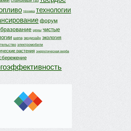
сланцевый газ
опливо
технологии
техника
нсирование
форум
бразование
чистые
цены
логии
экология
щепа
экодизайн
ительство
электромобили
ические растения
энергетическая верба
осбережение
ргоэффективность