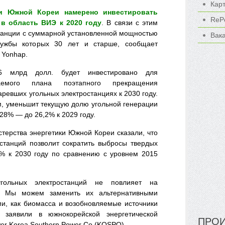
Кар
ки Южной Кореи намерено инвестировать
ReP
 в область ВИЭ к 2020 году
. В связи с этим
станции с суммарной установленной мощностью
Вак
лужбы которых 30 лет и старше, сообщает
 Yonhap.
6 млрд долл. будет инвестировано для
гаемого плана поэтапного прекращения
аревших угольных электростанциях к 2030 году.
м, уменьшит текущую долю угольной генерации
28% — до 26,2% к 2029 году.
терства энергетики Южной Кореи сказали, что
останций позволит сократить выбросы твердых
% к 2030 году по сравнению с уровнем 2015
гольных электростанций не повлияет на
ы. Мы можем заменить их альтернативными
ми, как биомасса и возобновляемые источники
 заявили в южнокорейской энергетической
ПРОИ
wer Korea Southern Power Co (KOSPO).