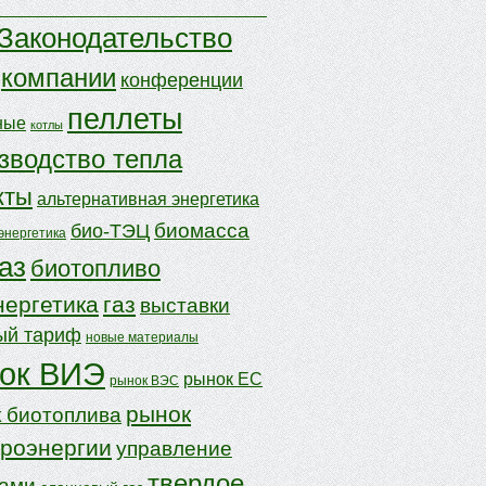
Законодательство
компании
конференции
пеллеты
ные
котлы
зводство тепла
кты
альтернативная энергетика
биомасса
био-ТЭЦ
энергетика
аз
биотопливо
нергетика
газ
выставки
ый тариф
новые материалы
ок ВИЭ
рынок ЕС
рынок ВЭС
рынок
 биотоплива
троэнергии
управление
твердое
дами