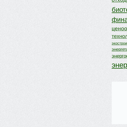
биот
фина
ценоо
техно
экостро
энергет
энерг
эне