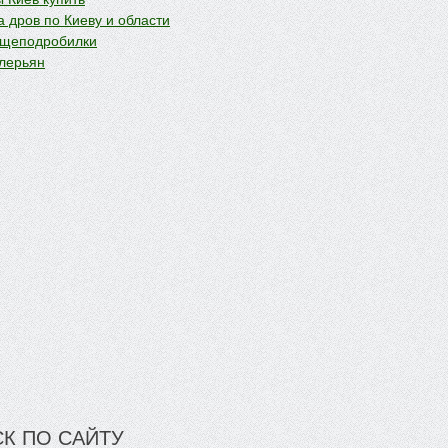
 дров по Киеву и области
 щеподробилки
лерьян
К ПО САЙТУ