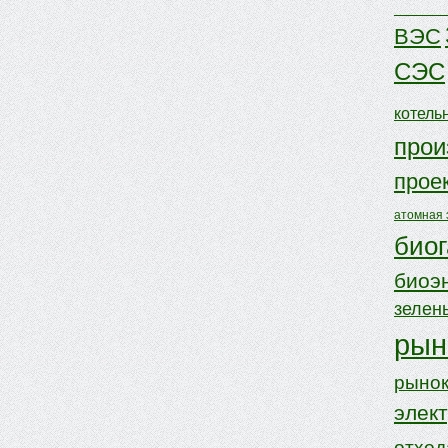
ВЭС
СЭС
котель
прои
прое
атомная 
биог
биоэ
зелен
рын
рынок
элек
отхо