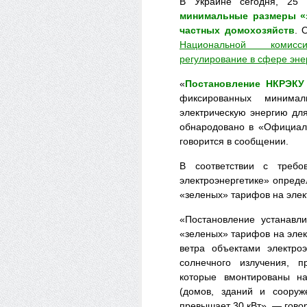
В Украине сегодня, 25 
минимальные размеры «
частных домохозяйств
. 
Национальной комисс
регулирование в сфере эне
«
Постановление НКРЭКУ
фиксированных минима
электрическую энергию дл
обнародовано в «Официаль
говорится в сообщении.
В соответствии с треб
электроэнергетике» опред
«зеленых» тарифов на элек
«Постановление устанавл
«зеленых» тарифов на элек
ветра объектами электроэ
солнечного излучения, п
которые вмонтированы н
(домов, зданий и сооруж
превышает 30 кВт», — гово