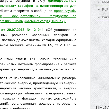
августа, вступили в силу
фиксированные
Кар
зеленых» тарифов на электроэнергию для
ReP
Об этом говорится в сообщении
пресс-службы
ии, осуществляющей государственное
Вак
ргетики и коммунальных услуг (НКРЭКУ)
.
 от 20.07.2015 № 2 044
«Об установлении
льных размеров «зеленых» тарифов на
я частных домохозяйств» сегодня официально
ном вестнике Украины» № 65, ст. 2 160″, —
ованиями статьи 171 Закона Украины «Об
елен новый механизм формирования и расчета
трическую энергию для частных домохозяйств.
ивает фиксированные минимальные размеры
трическую энергию, произведенную из энергии
нергетики частных домохозяйств, и энергии
роизведенную объектами электроэнергетики,
а крышах и фасадах частных домохозяйств
ений), установленная мощность которых не
ПРОИ
рится в сообщении.