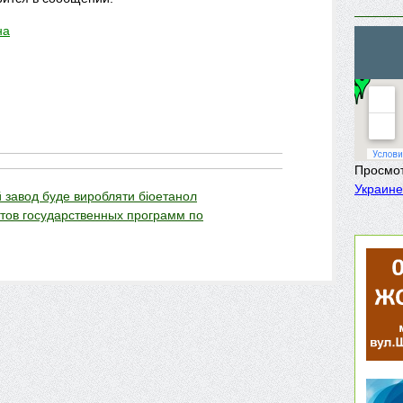
на
Просмо
Украине
 завод буде виробляти біоетанол
атов государственных программ по