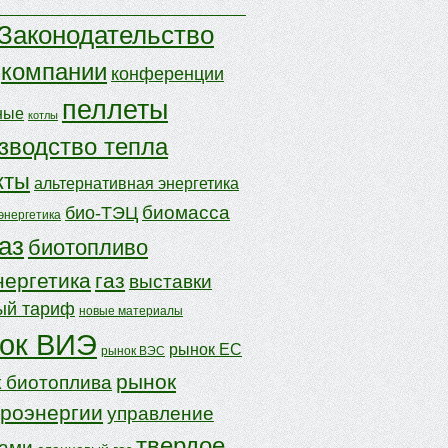
Законодательство
компании
конференции
пеллеты
ные
котлы
зводство тепла
кты
альтернативная энергетика
биомасса
био-ТЭЦ
энергетика
аз
биотопливо
нергетика
газ
выставки
ый тариф
новые материалы
ок ВИЭ
рынок ЕС
рынок ВЭС
рынок
 биотоплива
троэнергии
управление
твердое
дами