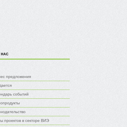
 НАС
нес предложения
дается
ендарь событий
опродукты
онодательство
ы проектов в секторе ВИЭ