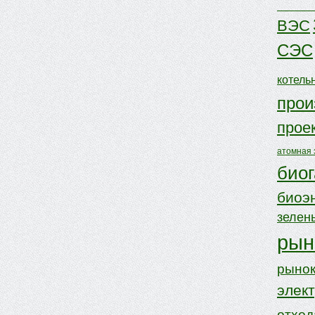
ВЭС
СЭС
котель
прои
прое
атомная 
биог
биоэ
зелен
рын
рынок
элек
отхо