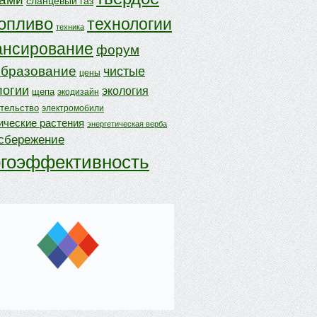
сланцевый газ
опливо
технологии
техника
нсирование
форум
бразование
чистые
цены
логии
экология
щепа
экодизайн
ительство
электромобили
ические растения
энергетическая верба
осбережение
ргоэффективность