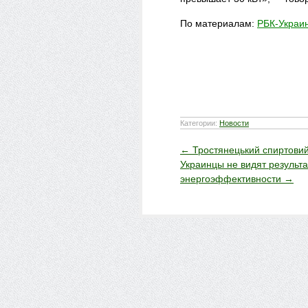
По материалам:
РБК-Украи
Категории:
Новости
←
Тростянецький спиртовий
Украинцы не видят результ
энергоэффективности
→