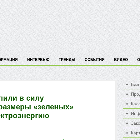
ОРМАЦИЯ
ИНТЕРВЬЮ
ТРЕНДЫ
СОБЫТИЯ
ВИДЕО
О
Биз
Про
пили в силу
Кал
размеры «зеленых»
Инф
ектроэнергию
Зак
Карт