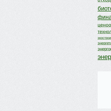
биот
фина
ценоо
техно
экостро
энергет
энерг
эне