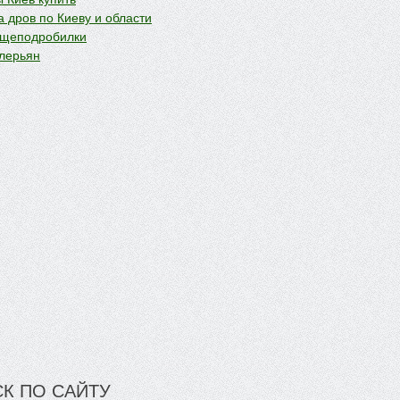
 дров по Киеву и области
 щеподробилки
лерьян
К ПО САЙТУ