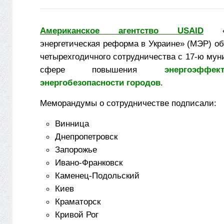
Американское агентство USAID
«Му
энергетическая реформа в Украине» (МЭР) о
четырехгодичного сотрудничества с 17-ю му
сфере повышения
энергоэфф
энергобезопасности городов
.
Меморандумы о сотрудничестве подписали:
Винница
Днепропетровск
Запорожье
Ивано-Франковск
Каменец-Подольский
Киев
Краматорск
Кривой Рог