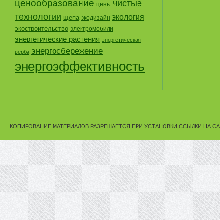
ценообразование
чистые
цены
технологии
экология
щепа
экодизайн
экостроительство
электромобили
энергетические растения
энергетическая
энергосбережение
верба
энергоэффективность
КОПИРОВАНИЕ МАТЕРИАЛОВ РАЗРЕШАЕТСЯ ПРИ УСТАНОВКИ ССЫЛКИ НА СА