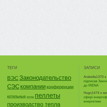
ТЕГИ
ЗАПИСИ
Законодательство
Arabella1370
к
ВЭС
підписав Зако
СЭС
компании
до IRENA
конференции
Hugo1474
к за
пеллеты
котельные
сфері енергофе
котлы
енергетики
производство тепла