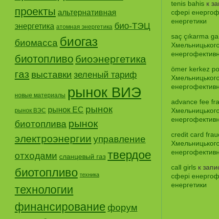
tenis bahis
к з
проекты
альтернативная
сфері енергофе
енергетики
био-ТЭЦ
энергетика
атомная энергетика
saç çıkarma gar
биогаз
биомасса
Хмельницького
енергофективно
биотопливо
биоэнергетика
ömer kerkez po
газ
выставки
зеленый тариф
Хмельницького
енергофективно
рынок ВИЭ
новые материалы
advance fee fr
рынок
рынок ЕС
Хмельницького
рынок ВЭС
енергофективно
рынок
биотоплива
credit card frau
электроэнергии
управление
Хмельницького
твердое
енергофективно
отходами
сланцевый газ
call girls
к зап
биотопливо
техника
сфері енергофе
енергетики
технологии
финансирование
форум