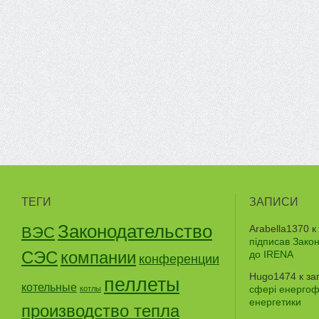
ТЕГИ
ЗАПИСИ
Законодательство
Arabella1370
к
ВЭС
підписав Зако
СЭС
компании
до IRENA
конференции
Hugo1474
к за
пеллеты
котельные
сфері енергофе
котлы
енергетики
производство тепла