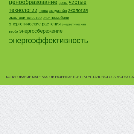
ценообразование
чистые
цены
технологии
экология
щепа
экодизайн
экостроительство
электромобили
энергетические растения
энергетическая
энергосбережение
верба
энергоэффективность
КОПИРОВАНИЕ МАТЕРИАЛОВ РАЗРЕШАЕТСЯ ПРИ УСТАНОВКИ ССЫЛКИ НА СА