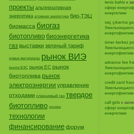
tenis bahis
к з
проекты
альтернативная
сфері енергофе
енергетики
био-ТЭЦ
энергетика
атомная энергетика
saç çıkarma gar
биогаз
биомасса
Хмельницького
енергофективно
биотопливо
биоэнергетика
ömer kerkez po
газ
выставки
зеленый тариф
Хмельницького
енергофективно
рынок ВИЭ
новые материалы
advance fee fr
рынок
рынок ЕС
Хмельницького
рынок ВЭС
енергофективно
рынок
биотоплива
credit card frau
электроэнергии
управление
Хмельницького
твердое
енергофективно
отходами
сланцевый газ
call girls
к зап
биотопливо
техника
сфері енергофе
енергетики
технологии
финансирование
форум