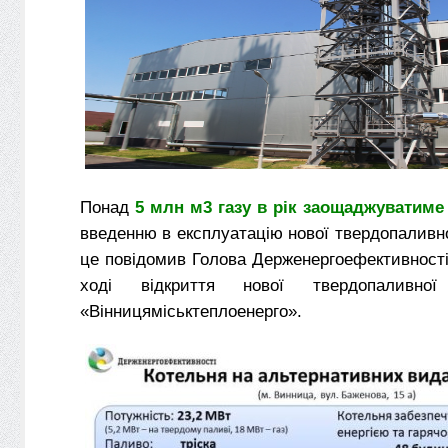
Понад
5 млн м
3
газу в рік заощаджуватиме
введенню в експлуатацію нової твердопаливно
це повідомив Голова Держенергоефективності
ході відкриття нової твердопаливно
«Вінницяміськтеплоенерго».