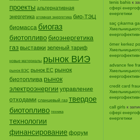
tenis bahis
к з
проекты
альтернативная
сфері енергофе
енергетики
био-ТЭЦ
энергетика
атомная энергетика
saç çıkarma gar
биогаз
биомасса
Хмельницького
енергофективно
биотопливо
биоэнергетика
ömer kerkez po
газ
выставки
зеленый тариф
Хмельницького
енергофективно
рынок ВИЭ
новые материалы
advance fee fr
рынок
рынок ЕС
Хмельницького
рынок ВЭС
енергофективно
рынок
биотоплива
credit card frau
электроэнергии
управление
Хмельницького
твердое
енергофективно
отходами
сланцевый газ
call girls
к зап
биотопливо
техника
сфері енергофе
енергетики
технологии
финансирование
форум