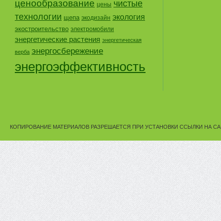
ценообразование
чистые
цены
технологии
экология
щепа
экодизайн
экостроительство
электромобили
энергетические растения
энергетическая
энергосбережение
верба
энергоэффективность
КОПИРОВАНИЕ МАТЕРИАЛОВ РАЗРЕШАЕТСЯ ПРИ УСТАНОВКИ ССЫЛКИ НА СА