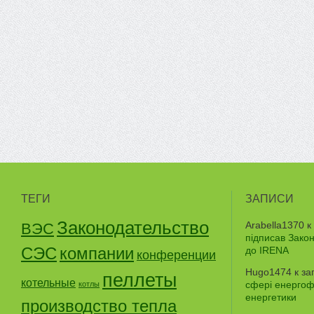
ТЕГИ
ЗАПИСИ
Законодательство
Arabella1370
к
ВЭС
підписав Зако
СЭС
компании
до IRENA
конференции
Hugo1474
к за
пеллеты
котельные
сфері енергофе
котлы
енергетики
производство тепла