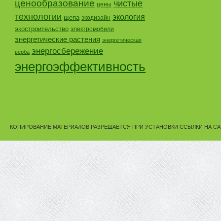
ценообразование
чистые
цены
технологии
экология
щепа
экодизайн
экостроительство
электромобили
энергетические растения
энергетическая
энергосбережение
верба
энергоэффективность
КОПИРОВАНИЕ МАТЕРИАЛОВ РАЗРЕШАЕТСЯ ПРИ УСТАНОВКИ ССЫЛКИ НА СА