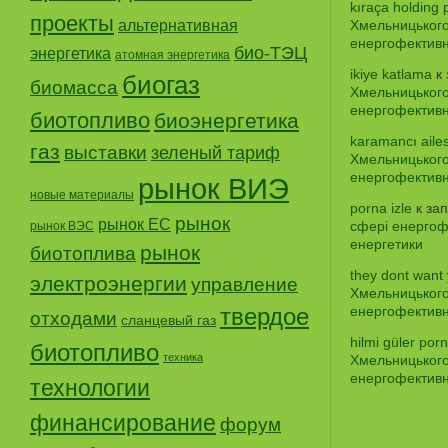
kıraça holding 
проекты
альтернативная
Хмельницького
енергофективно
био-ТЭЦ
энергетика
атомная энергетика
ikiye katlama
к 
биогаз
биомасса
Хмельницького
енергофективно
биотопливо
биоэнергетика
karamancı ailes
газ
выставки
зеленый тариф
Хмельницького
енергофективно
рынок ВИЭ
новые материалы
porna izle
к за
рынок
рынок ЕС
сфері енергофе
рынок ВЭС
енергетики
рынок
биотоплива
they dont want
электроэнергии
управление
Хмельницького
твердое
енергофективно
отходами
сланцевый газ
hilmi güler porn
биотопливо
техника
Хмельницького
енергофективно
технологии
финансирование
форум