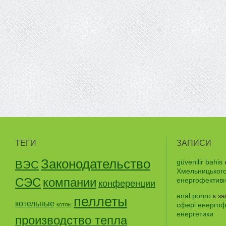
ТЕГИ
ЗАПИСИ
Законодательство
güvenilir bahis
ВЭС
Хмельницького
СЭС
компании
енергофективно
конференции
anal porno
к з
пеллеты
котельные
сфері енергофе
котлы
енергетики
производство тепла