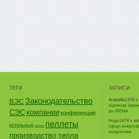
ТЕГИ
ЗАПИСИ
Законодательство
Arabella1370
к
ВЭС
підписав Зако
СЭС
компании
до IRENA
конференции
Hugo1474
к за
пеллеты
котельные
сфері енергофе
котлы
енергетики
производство тепла