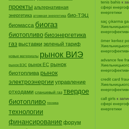
tenis bahis
к з
проекты
альтернативная
сфері енергофе
енергетики
био-ТЭЦ
энергетика
атомная энергетика
saç çıkarma gar
биогаз
биомасса
Хмельницького
енергофективно
биотопливо
биоэнергетика
ömer kerkez po
газ
выставки
зеленый тариф
Хмельницького
енергофективно
рынок ВИЭ
новые материалы
advance fee fr
рынок
рынок ЕС
Хмельницького
рынок ВЭС
енергофективно
рынок
биотоплива
credit card frau
электроэнергии
управление
Хмельницького
твердое
енергофективно
отходами
сланцевый газ
call girls
к зап
биотопливо
техника
сфері енергофе
енергетики
технологии
финансирование
форум