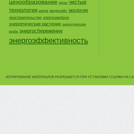
ценообразование
чистые
цены
технологии
экология
щепа
экодизайн
экостроительство
электромобили
энергетические растения
энергетическая
энергосбережение
верба
энергоэффективность
КОПИРОВАНИЕ МАТЕРИАЛОВ РАЗРЕШАЕТСЯ ПРИ УСТАНОВКИ ССЫЛКИ НА СА