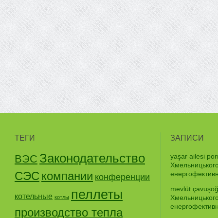
ТЕГИ
ЗАПИСИ
Законодательство
yaşar ailesi por
ВЭС
Хмельницького
СЭС
компании
енергофективно
конференции
mevlüt çavuşoğ
пеллеты
котельные
Хмельницького
котлы
енергофективно
производство тепла