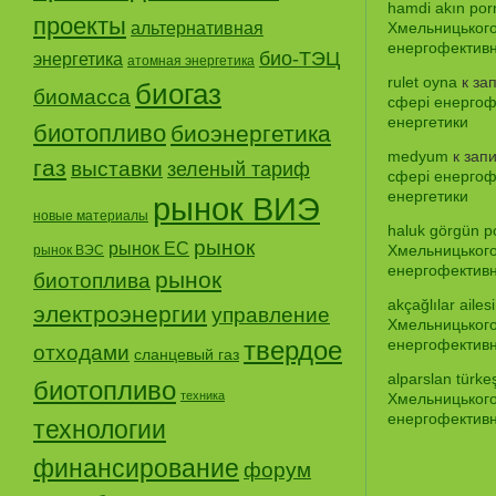
hamdi akın porn
проекты
альтернативная
Хмельницького
енергофективно
био-ТЭЦ
энергетика
атомная энергетика
rulet oyna
к за
биогаз
биомасса
сфері енергофе
енергетики
биотопливо
биоэнергетика
medyum
к зап
газ
выставки
зеленый тариф
сфері енергофе
енергетики
рынок ВИЭ
новые материалы
haluk görgün po
рынок
рынок ЕС
Хмельницького
рынок ВЭС
енергофективно
рынок
биотоплива
akçağlılar ailes
электроэнергии
управление
Хмельницького
твердое
енергофективно
отходами
сланцевый газ
alparslan türke
биотопливо
техника
Хмельницького
енергофективно
технологии
финансирование
форум