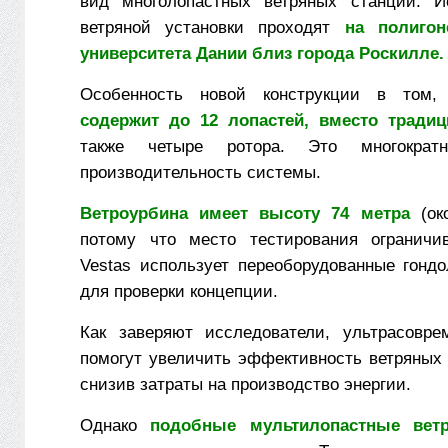
вид многолопастных ветряных станций. И
ветряной установки проходят
на полигон
университета Дании близ города Роскилле.
Особенность новой конструкции в том
содержит до 12 лопастей, вместо тради
также четыре ротора. Это многократн
производительность системы.
Ветроурбина имеет высоту 74 метра
(око
потому что место тестирования ограничив
Vestas использует переоборудованные гондо
для проверки концепции.
Как заверяют исследователи, ультрасовре
помогут увеличить эффективность ветряных 
снизив затраты на производство энергии.
Однако
подобные мультилопастные вет