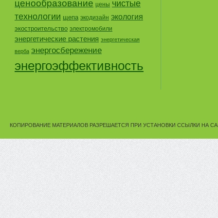
ценообразование
чистые
цены
технологии
экология
щепа
экодизайн
экостроительство
электромобили
энергетические растения
энергетическая
энергосбережение
верба
энергоэффективность
КОПИРОВАНИЕ МАТЕРИАЛОВ РАЗРЕШАЕТСЯ ПРИ УСТАНОВКИ ССЫЛКИ НА СА