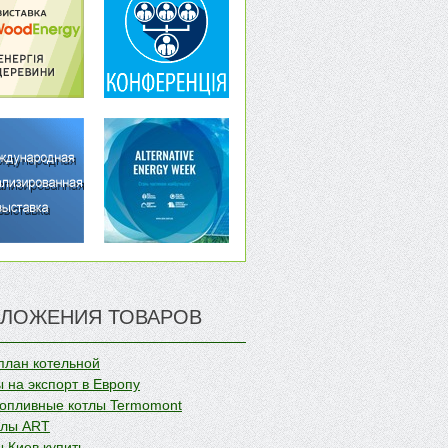
ЛОЖЕНИЯ ТОВАРОВ
план котельной
 на экспорт в Европу
опливные котлы Termomont
олы ART
 Киев купить