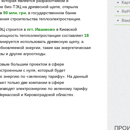
, которая является разработчиком и
Кар
не био-ТЭЦ на древесной щепе, открыла
ReP
 в
50 млн. грн.
в государственном банке
ения строительства теплоэлектростанции.
Вак
ЭЦ строится в
пгт. Иванково
в Киевской
мощность теплоэлектростанции составляет
18
ланируется использовать древесную щепу, а
обновляемой энергии, такие как энергетическая
узы и другие агроотходы.
ервым большим проектом в сфере
остроенным с нуля, который будет
ю энергию по «зеленому тарифу». На данный
ают только две компании в сфере
оизводят электроэнергию по зеленому тарифу.
еркасской и Кировоградской областях.
ПРОИ