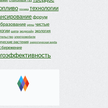
сланцевый газ
опливо
технологии
техника
нсирование
форум
бразование
чистые
цены
логии
экология
щепа
экодизайн
ительство
электромобили
ические растения
энергетическая верба
осбережение
ргоэффективность