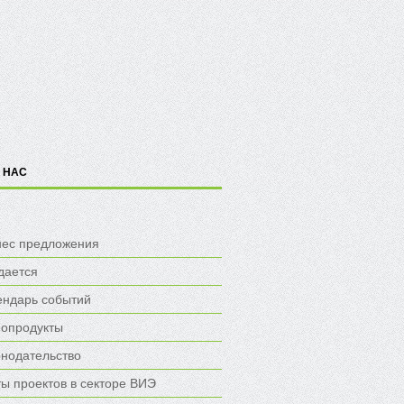
 НАС
нес предложения
дается
ендарь событий
опродукты
онодательство
ы проектов в секторе ВИЭ