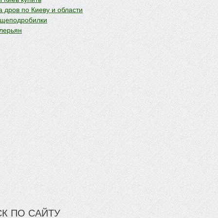
 дров по Киеву и области
 щеподробилки
лерьян
К ПО САЙТУ