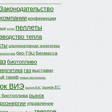
Законодательство
компании
конференции
пеллеты
ные
котлы
зводство тепла
кты
альтернативная энергетика
биомасса
био-ТЭЦ
энергетика
аз
биотопливо
нергетика
газ
выставки
ый тариф
новые материалы
ок ВИЭ
рынок ЕС
рынок ВЭС
рынок
 биотоплива
троэнергии
управление
твердое
дами