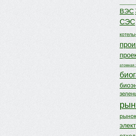
ВЭС
СЭС
котель
прои
прое
атомная 
биог
биоэ
зелен
рын
рынок
элек
отхо