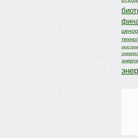
биот
фина
ценоо
техно
экостро
энергет
энерг
эне