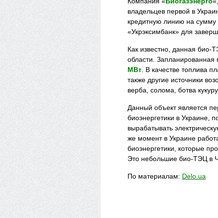
Компания «
Биогазэнерго
«
владельцев первой в Украи
кредитную линию на сумму
«Укрэксимбанк» для заверш
Как известно, данная био-Т
области. Запланированная 
МВт
. В качестве топлива п
также другие источники воз
верба, солома, ботва кукур
Данный объект является п
биоэнергетики в Украине, п
вырабатывать электрическу
же момент в Украине работ
биоэнергетики, которые пр
Это небольшие био-ТЭЦ в Ч
По материалам:
Delo.ua