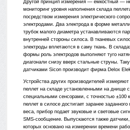
Другой принцип измерения — емкостный — 
мониторинг уровня наполнения склада пелле
посредством измерения электрического сопр
электродами. Два электрода в форме металл
трубок малого диаметра устанавливаются па
внутренней стороны силоса. В тканевых сило
электроды вплетаются в саму ткань. В склад
формы роль электродов выполняют туго натя
диагонали снизу вверх стальные струны. Так
датчиками Sicon производит фирма Delox Ele
Устройства других производителей измеряют
пеллет на складе установленными на днище 
специальными сенсорами, с точностью ±100 кг
пеллет в силосе достигает заранее заданного
веса, прибор подает звуковые и световые сиг
SMS-сообщение. Выпускаются также датчики,
которых основано на измерении времени раб