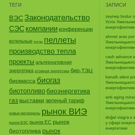
ТЕГИ
ЗАПИСИ
Законодательство
zeynep bodur o
ВЭС
Успіх Хмельни
СЭС
компании
енергофективно
конференции
ahmet aras por
пеллеты
котельные
Хмельницького
котлы
енергофективно
производство тепла
cash advance
к
проекты
альтернативная
Хмельницького
енергофективно
био-ТЭЦ
энергетика
атомная энергетика
kanatlı ailesi p
биогаз
биомасса
Хмельницького
енергофективно
биотопливо
биоэнергетика
anti aging mira
газ
выставки
зеленый тариф
Хмельницького
енергофективно
рынок ВИЭ
новые материалы
doğal viagra
к 
рынок
рынок ЕС
у сфері енерго
рынок ВЭС
енергетики
рынок
биотоплива