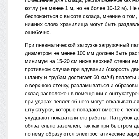
помещение для склада, расположенное как мо
котлу (не менее 1 м, но не более 10-12 м). Не
беспокоиться о высоте склада, мнение о том,
нижних слоях хранилища могут быть раздавл
ошибочно.
При пневматической загрузке загрузочный па
диаметром не менее 100 мм должен быть рас
минимум на 15-20 см ниже верхней стенки ем
противном случае при вдувании (скорость дв
шлангу и трубам достигает 60 км/ч!) пеллеты 
о верхнюю стенку, разламываться и образовы
склад расположен в помещении с оштукатуре
при ударах пеллет об него могут откалыватьс
штукатурки, которые попадают вместе с пелле
ухудшают показатели его работы. Патрубок д
обязательно заземлен, так как при быстром д
по нему образуются электростатические заря