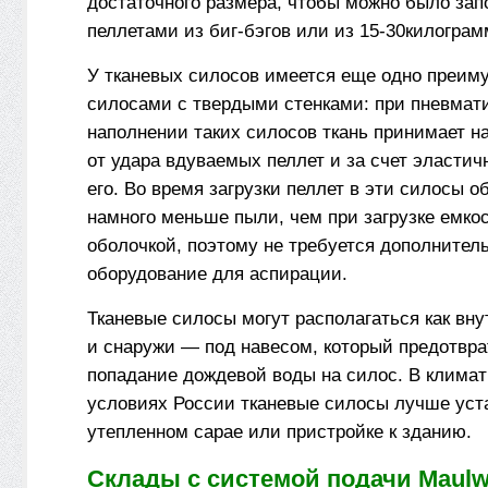
достаточного размера, чтобы можно было зап
пеллетами из биг-бэгов или из 15-30­килогра
У тканевых силосов имеется еще одно преим
силосами с твердыми стенками: при пневмат
наполнении таких силосов ткань принимает н
от удара вдуваемых пеллет и за счет эласти
его. Во время загрузки пеллет в эти силосы о
намного меньше пыли, чем при загрузке емко
оболочкой, поэтому не требуется дополнител
оборудование для аспирации.
Тканевые силосы могут располагаться как вну
и снаружи — под навесом, который предотвра
попадание дождевой воды на силос. В клима
условиях России тканевые силосы лучше уст
утепленном сарае или пристройке к зданию.
Склады с системой подачи Maulw