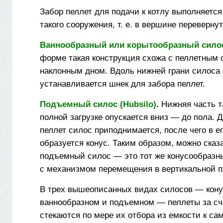
Забор пеллет для подачи к котлу выполняется
такого сооружения, т. е. в вершине перевернут
Ваннообразный или корыто­образный силос 
форме такая конструкция схожа с пеллетным 
наклонным дном. Вдоль нижней грани силоса
устанавливается шнек для забора пеллет.
Подъемный силос (Hubsilo)
.
Нижняя часть т
полной загрузке опускается вниз — до пола. Д
пеллет силос приподнимается, после чего в е
образуется конус. Таким образом, можно сказа
подъемный силос — это тот же конусообразны
с механизмом перемещения в вертикальной п
В трех вышеописанных видах силосов — кону
ваннообразном и подъемном — пеллеты за сч
стекаются по мере их отбора из емкости к са