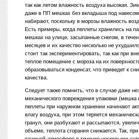
так как летом влажность воздуха высокая. Зи
даже в ПП мешках без вкладыша под навесом
набирают, поскольку в морозы влажность воз
Есть примеры, когда пеллеты хранились на п
мешках на улице, засыпанные снегом, в течен
месяцев и их качество нисколько не ухудшило
стоит так экспериментировать, так как при вн
теплое помещение с мороза на их поверхност
образовываться конденсат, что приведет к сн
качества.
Следует также помнить, что в случае даже не
механического повреждения упаковки (мешка и
пеллеты при наружном хранении начинают ак
влагу воздуха, при этом теряется механическ
гранул, они разбухают и рассыпаются, увели
объеме, теплота сгорания снижается. Так, пр
влажной атмосфере в течение нескольких сут