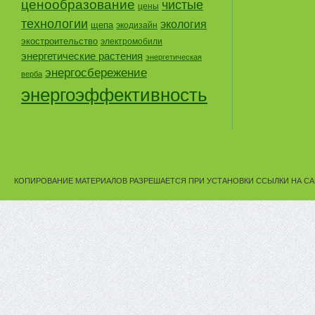
ценообразование
чистые
цены
технологии
экология
щепа
экодизайн
экостроительство
электромобили
энергетические растения
энергетическая
энергосбережение
верба
энергоэффективность
КОПИРОВАНИЕ МАТЕРИАЛОВ РАЗРЕШАЕТСЯ ПРИ УСТАНОВКИ ССЫЛКИ НА СА