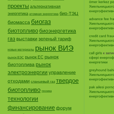
ömer kerkez po
проекты
альтернативная
Хмельницького
енергофективно
био-ТЭЦ
энергетика
атомная энергетика
advance fee fr
биогаз
биомасса
Хмельницького
енергофективно
биотопливо
биоэнергетика
credit card frau
газ
выставки
зеленый тариф
Хмельницького
енергофективно
рынок ВИЭ
новые материалы
call girls
к зап
рынок
рынок ЕС
сфері енергофе
рынок ВЭС
енергетики
рынок
биотоплива
greyhound bah
электроэнергии
управление
Хмельницького
твердое
енергофективно
отходами
сланцевый газ
pak ailesi porno
биотопливо
техника
Хмельницького
енергофективно
технологии
финансирование
форум