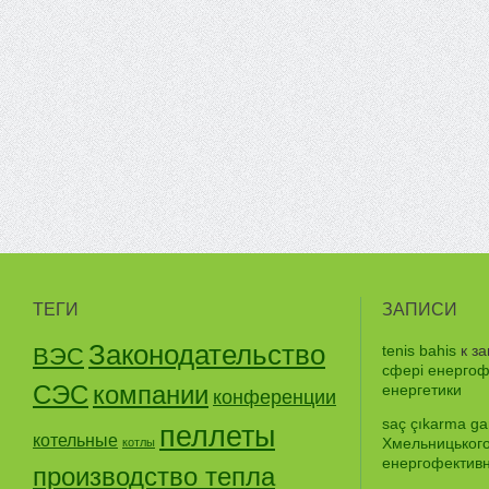
ТЕГИ
ЗАПИСИ
Законодательство
tenis bahis
к з
ВЭС
сфері енергофе
СЭС
компании
енергетики
конференции
saç çıkarma gar
пеллеты
котельные
Хмельницького
котлы
енергофективно
производство тепла