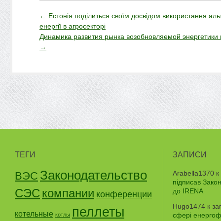
←
Естонія поділиться своїм досвідом використання ал
енергії в агросекторі
Динамика развития рынка возобновляемой энергетики 
→
ТЕГИ
ЗАПИСИ
Законодательство
Arabella1370
к
ВЭС
підписав Зако
СЭС
компании
до IRENA
конференции
Hugo1474
к за
пеллеты
котельные
сфері енергофе
котлы