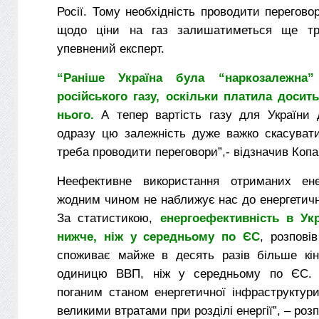
Росії. Тому необхідність проводити перегово
щодо ціни на газ залишатиметься ще тр
упевнений експерт.
“Раніше Україна була “наркозалежна”
російського газу, оскільки платила досить
нього.
А тепер вартість газу для України д
одразу цю залежність дуже важко скасуват
треба проводити переговори”,- відзначив Копа
Неефективне використання отриманих енер
жодним чином не наближує нас до енергетичн
За статистикою,
енергоефективність в Укр
нижче, ніж у середньому по ЄС
, розповів
споживає майже в десять разів більше кінц
одиницю ВВП, ніж у середньому по ЄС. 
поганим станом енергетичної інфраструктур
великими втратами при розділі енергії”, – розп