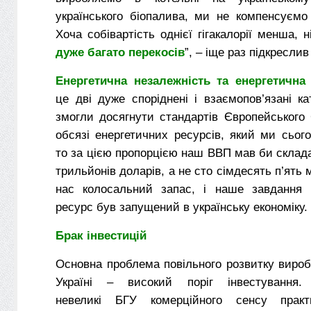
українського біопалива, ми не компенсуємо
Хоча собівартість однієї гігакалорії менша, 
дуже багато перекосів
”, – іще раз підкреслив
Енергетична незалежність та енергетична
це дві дуже споріднені і взаємопов’язані ка
змогли досягнути стандартів Європейського
обсязі енергетичних ресурсів, який ми сьог
то за цією пропорцією наш ВВП мав би склад
трильйонів доларів, а не сто сімдесять п’ять 
нас колосальний запас, і наше завдання 
ресурс був запущений в українську економіку.
Брак інвестицій
Основна проблема повільного розвитку вироб
Україні – високий поріг інвестування.
невеликі БГУ комерційного сенсу прак