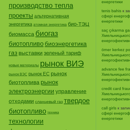
енергетики
производство тепла
tenis bahis
к з
проекты
альтернативная
сфері енергофе
енергетики
био-ТЭЦ
энергетика
атомная энергетика
saç çıkarma gar
биогаз
биомасса
Хмельницького
енергофективно
биотопливо
биоэнергетика
ömer kerkez po
газ
выставки
зеленый тариф
Хмельницького
енергофективно
рынок ВИЭ
новые материалы
advance fee fr
рынок
рынок ЕС
Хмельницького
рынок ВЭС
енергофективно
рынок
биотоплива
credit card frau
электроэнергии
управление
Хмельницького
твердое
енергофективно
отходами
сланцевый газ
call girls
к зап
биотопливо
техника
сфері енергофе
енергетики
технологии