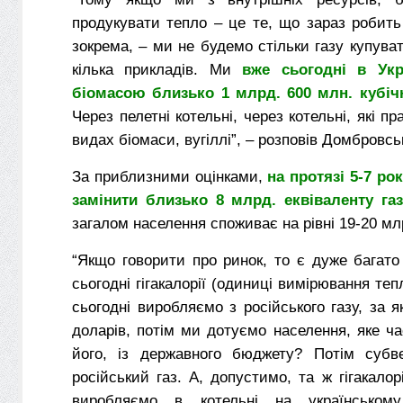
продукувати тепло – це те, що зараз робит
зокрема, – ми не будемо стільки газу купува
кілька прикладів. Ми
вже сьогодні в Укр
біомасою близько 1 млрд. 600 млн. кубічн
Через пелетні котельні, через котельні, які 
видах біомаси, вугіллі”, – розповів Домбровсь
За приблизними оцінками,
на протязі 5-7 ро
замінити близько 8 млрд. еквіваленту газ
загалом населення споживає на рівні 19-20 мл
“Якщо говорити про ринок, то є дуже багато
сьогодні гігакалорії (одиниці вимірювання тепл
сьогодні виробляємо з російського газу, за 
доларів, потім ми дотуємо населення, яке ч
його, із державного бюджету? Потім субв
російський газ. А, допустимо, та ж гігакалор
виробляємо в котельні на українськом