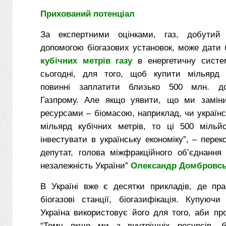
Прихований потенціал
За експертними оцінками, газ, добутий
допомогою біогазових установок, може дати
кубічних метрів газу
в енергетичну систе
сьогодні, для того, щоб купити мільярд 
повинні заплатити близько 500 млн. до
Газпрому. Але якщо уявити, що ми заміни
ресурсами – біомасою, наприклад, чи українс
мільярд кубічних метрів, то ці 500 міль
інвестувати в українську економіку”, – пере
депутат, голова міжфракційного об’єднання
незалежність України”
Олександр Домбровс
В Україні вже є десятки прикладів, де пра
біогазові станції, біогазифікація. Купуючи
Україна використовує його для того, аби пр
“Тому якщо ми з внутрішніх ресурсів, б