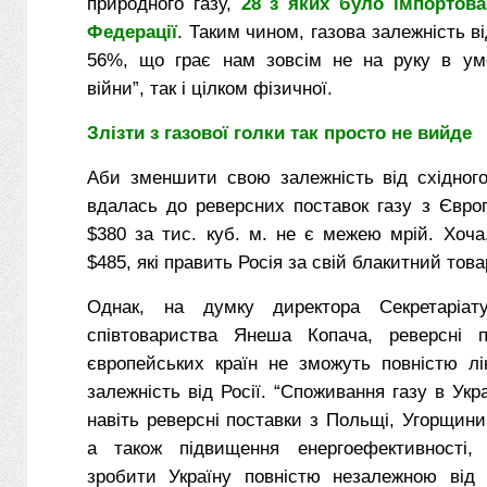
природного газу,
28 з яких було імпортова
Федерації
. Таким чином, газова залежність в
56%, що грає нам зовсім не на руку в умо
війни”, так і цілком фізичної.
Злізти з газової голки так просто не вийде
Аби зменшити свою залежність від східного
вдалась до реверсних поставок газу з Євро
$380 за тис. куб. м. не є межею мрій. Хоча,
$485, які править Росія за свій блакитний това
Однак, на думку директора Секретаріату
співтовариства Янеша Копача, реверсні п
європейських країн не зможуть повністю лі
залежність від Росії. “Споживання газу в Укр
навіть реверсні поставки з Польщі, Угорщин
а також підвищення енергоефективності,
зробити Україну повністю незалежною від 