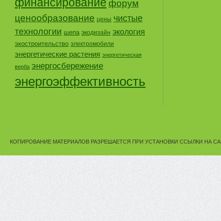
финансирование
форум
ценообразование
чистые
цены
технологии
экология
щепа
экодизайн
экостроительство
электромобили
энергетические растения
энергетическая
энергосбережение
верба
энергоэффективность
КОПИРОВАНИЕ МАТЕРИАЛОВ РАЗРЕШАЕТСЯ ПРИ УСТАНОВКИ ССЫЛКИ НА СА