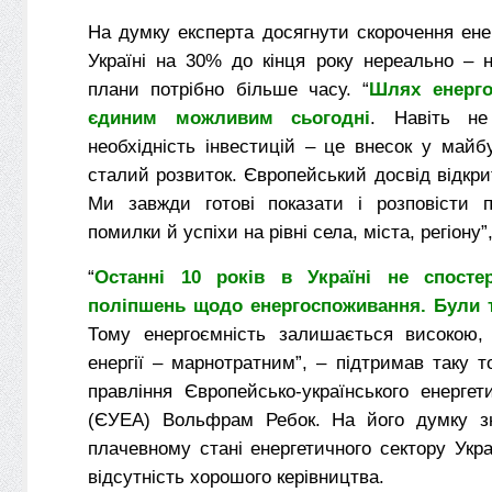
На думку експерта досягнути скорочення ен
Україні на 30% до кінця року нереально – н
плани потрібно більше часу. “
Шлях енерго
єдиним можливим сьогодні
. Навіть н
необхідність інвестицій – це внесок у майбу
сталий розвиток. Європейський досвід відкри
Ми завжди готові показати і розповісти 
помилки й успіхи на рівні села, міста, регіону”
“
Останні 10 років в Україні не спостер
поліпшень щодо енергоспоживання. Були 
Тому енергоємність залишається високою,
енергії – марнотратним”, – підтримав таку т
правління Європейсько-українського енергет
(ЄУЕА) Вольфрам Ребок. На його думку з
плачевному стані енергетичного сектору Укра
відсутність хорошого керівництва.