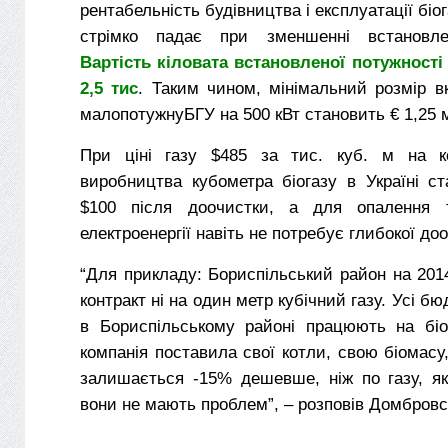
рентабельність будівництва і експлуатації біо
стрімко падає при зменшенні встановлен
Вартість кіловата встановленої потужності
2,5 тис
. Таким чином, мінімальний розмір в
малопотужнуБГУ на 500 кВт становить € 1,25 
При ціні газу $485 за тис. куб. м на ко
виробництва кубометра біогазу в Україні с
$100 після доочистки, а для опалення 
електроенергії навіть не потребує глибокої д
“Для прикладу: Бориспільський район на 2014
контракт ні на один метр кубічний газу. Усі бюд
в Бориспільському районі працюють на біом
компанія поставила свої котли, свою біомасу,
залишається -15% дешевше, ніж по газу, як
вони не мають проблем”, – розповів Домбровс