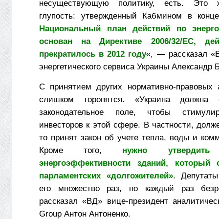
несуществующую политику, есть. Это ж
глупость: утвержденный Кабмином в конце
Национальный план действий по энерго
основан на Директиве 2006/32/ЕС, дей
прекратилось в 2012 году
«, — рассказал «
энергетического сервиса Украины Александр Б
С принятием других нормативно-правовых 
слишком торопятся. «Украина должна с
законодательное поле, чтобы сти­му­ли
инвесторов к этой сфере. В частности, долж
то принят закон об учете тепла, воды и ком
Кроме того,
нужно утвердит
энергоэффективности зданий, который 
парламентских «долгожителей»
. Депутаты
его множество раз, но каждый раз безре
рассказал «ВД» вице-президент аналитическ
Group Антон Антоненко.