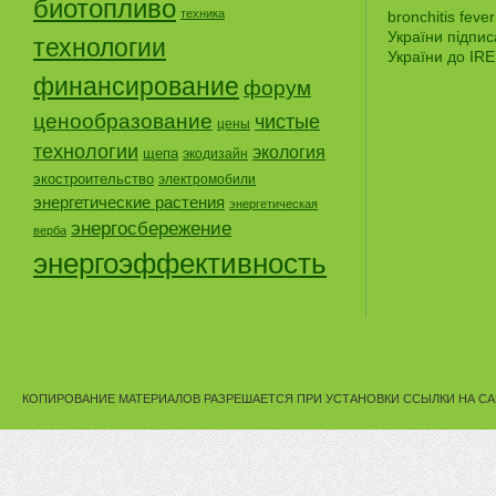
биотопливо
техника
bronchitis fever
України підпи
технологии
України до IR
финансирование
форум
ценообразование
чистые
цены
технологии
экология
щепа
экодизайн
экостроительство
электромобили
энергетические растения
энергетическая
энергосбережение
верба
энергоэффективность
КОПИРОВАНИЕ МАТЕРИАЛОВ РАЗРЕШАЕТСЯ ПРИ УСТАНОВКИ ССЫЛКИ НА СА