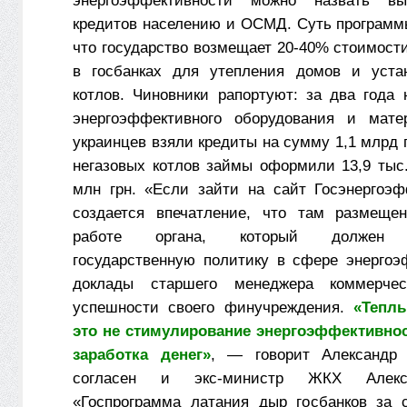
энергоэффективности можно назвать вы
кредитов населению и ОСМД. Суть программы
что государство возмещает 20-40% стоимост
в госбанках для утепления домов и устан
котлов. Чиновники рапортуют: за два года 
энергоэффективного оборудования и мате
украинцев взяли кредиты на сумму 1,1 млрд гр
негазовых котлов займы оформили 13,9 тыс.
млн грн. «Если зайти на сайт Госэнергоэф
создается впечатление, что там размеще
работе органа, который должен р
государственную политику в сфере энергоэ
доклады старшего менеджера коммерчес
успешности своего финучреж­дения.
«Тепл
это не стимулирование энергоэффективнос
заработка денег»
, — говорит Александр
согласен и экс-министр ЖКХ Алексе
«Госпрограмма латания дыр госбанков за 