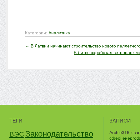
Категории:
Аналитика
←
В Латвии начинают строительство нового пеллетног
В Литве заработал ветропарк 
ТЕГИ
ЗАПИСИ
Законодательство
Archie316
к за
ВЭС
сфері енергофе