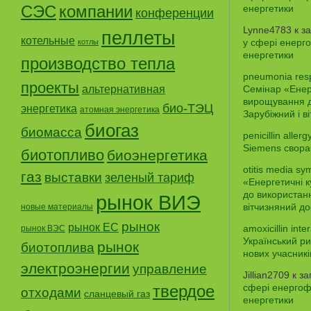
СЭС
компании
енергетики
конференции
Lynne4783
к з
пеллеты
котельные
у сфері енерго
котлы
енергетики
производство тепла
pneumonia res
проекты
альтернативная
Семінар «Енерг
вирощування д
био-ТЭЦ
энергетика
атомная энергетика
Зарубіжний і в
биогаз
биомасса
penicillin aller
Siemens свора
биотопливо
биоэнергетика
otitis media sy
газ
выставки
зеленый тариф
«Енергетичні 
до використанн
рынок ВИЭ
вітчизняний до
новые материалы
рынок
рынок ЕС
amoxicillin inte
рынок ВЭС
Український ри
рынок
биотоплива
нових учасникі
электроэнергии
управление
Jillian2709
к з
твердое
сфері енергофе
отходами
сланцевый газ
енергетики