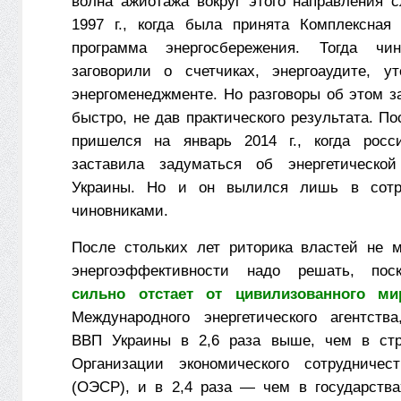
волна ажиотажа вокруг этого направления 
1997 г., когда была принята Комплексная 
программа энергосбережения. Тогда чи
заговорили о счетчиках, энергоаудите, у
энергоменеджменте. Но разговоры об этом з
быстро, не дав практического результата. П
пришелся на январь 2014 г., когда росси
заставила задуматься об энергетической
Украины. Но и он вылился лишь в сотр
чиновниками.
После стольких лет риторика властей не м
энергоэффективности надо решать, по
сильно отстает от цивилизованного ми
Международного энергетического агентства
ВВП Ук­ра­ины в 2,6 раза выше, чем в ст
Организации экономического сотрудничес
(ОЭСР), и в 2,4 раза — чем в государств