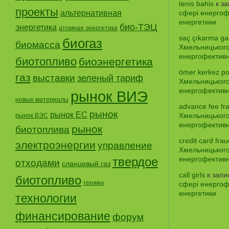
tenis bahis
к з
проекты
альтернативная
сфері енергофе
енергетики
био-ТЭЦ
энергетика
атомная энергетика
saç çıkarma gar
биогаз
биомасса
Хмельницького
енергофективно
биотопливо
биоэнергетика
ömer kerkez po
газ
выставки
зеленый тариф
Хмельницького
енергофективно
рынок ВИЭ
новые материалы
advance fee fr
рынок
рынок ЕС
Хмельницького
рынок ВЭС
енергофективно
рынок
биотоплива
credit card frau
электроэнергии
управление
Хмельницького
твердое
енергофективно
отходами
сланцевый газ
call girls
к зап
биотопливо
техника
сфері енергофе
енергетики
технологии
финансирование
форум