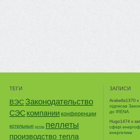
ТЕГИ
ЗАПИСИ
Законодательство
Arabella1370
к
ВЭС
підписав Зако
СЭС
компании
до IRENA
конференции
Hugo1474
к за
пеллеты
котельные
сфері енергофе
котлы
енергетики
производство тепла