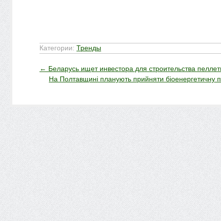
Категории:
Тренды
←
Беларусь ищет инвестора для строительства пеллет
На Полтавщині планують прийняти біоенергетичну 