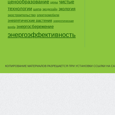
ценообразование
чистые
цены
технологии
экология
щепа
экодизайн
экостроительство
электромобили
энергетические растения
энергетическая
энергосбережение
верба
энергоэффективность
КОПИРОВАНИЕ МАТЕРИАЛОВ РАЗРЕШАЕТСЯ ПРИ УСТАНОВКИ ССЫЛКИ НА СА