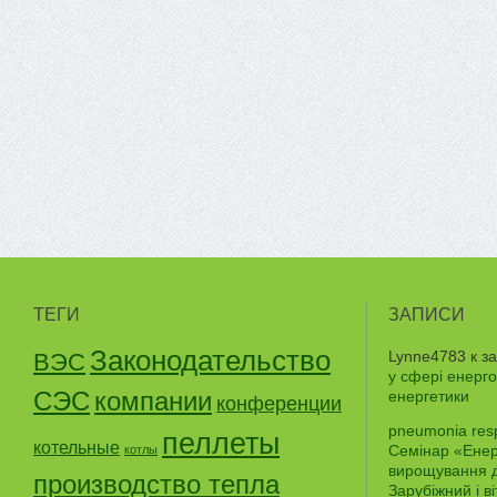
ТЕГИ
ЗАПИСИ
Законодательство
Lynne4783
к з
ВЭС
у сфері енерго
СЭС
компании
енергетики
конференции
pneumonia res
пеллеты
котельные
Семінар «Енерг
котлы
вирощування д
производство тепла
Зарубіжний і в