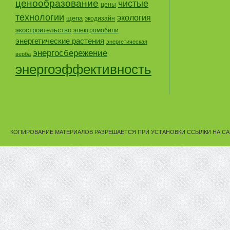
ценообразование
чистые
цены
технологии
экология
щепа
экодизайн
экостроительство
электромобили
энергетические растения
энергетическая
энергосбережение
верба
энергоэффективность
КОПИРОВАНИЕ МАТЕРИАЛОВ РАЗРЕШАЕТСЯ ПРИ УСТАНОВКИ ССЫЛКИ НА СА