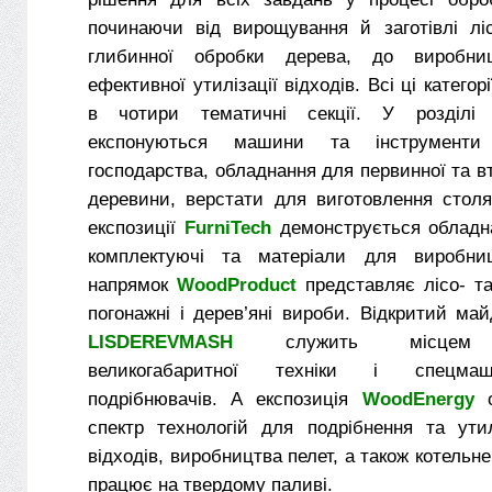
починаючи від вирощування й заготівлі ліс
глибинної обробки дерева, до виробни
ефективної утилізації відходів. Всі ці категорі
в чотири тематичні секції. У розділ
експонуються машини та інструменти
господарства, обладнання для первинної та в
деревини, верстати для виготовлення столя
експозиції
FurniTech
демонструється обладна
комплектуючі та матеріали для виробни
напрямок
WoodProduct
представляє лісо- т
погонажні і дерев’яні вироби. Відкритий ма
LISDEREVMASH
служить місцем де
великогабаритної техніки і спецма
подрібнювачів. А експозиція
WoodEnergy
спектр технологій для подрібнення та утил
відходів, виробництва пелет, а також котельн
працює на твердому паливі.