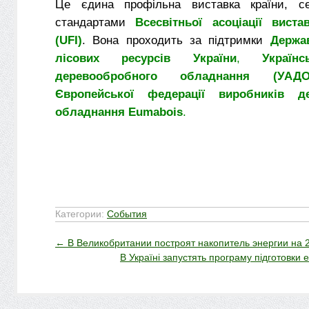
Це єдина профільна виставка країни, се
стандартами
Всесвітньої асоціації вистав
(UFI)
. Вона проходить за підтримки
Держа
лісових ресурсів України
,
Українс
деревообробного обладнання (УАДО
Європейської федерації виробників де
обладнання Eumabois
.
Категории:
События
←
В Великобритании построят накопитель энергии на 
В Україні запустять програму підготовки