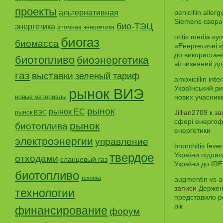
проекты
альтернативная
penicillin aller
Siemens свора
био-ТЭЦ
энергетика
атомная энергетика
otitis media sy
биогаз
биомасса
«Енергетичні 
до використанн
биотопливо
биоэнергетика
вітчизняний до
газ
выставки
зеленый тариф
amoxicillin inte
Український ри
рынок ВИЭ
нових учасникі
новые материалы
рынок
рынок ЕС
Jillian2709
к з
рынок ВЭС
сфері енергофе
рынок
биотоплива
енергетики
электроэнергии
управление
bronchitis fever
твердое
України підпи
отходами
сланцевый газ
України до IR
биотопливо
техника
augmentin vs a
записи
Держен
технологии
представило р
рік
финансирование
форум