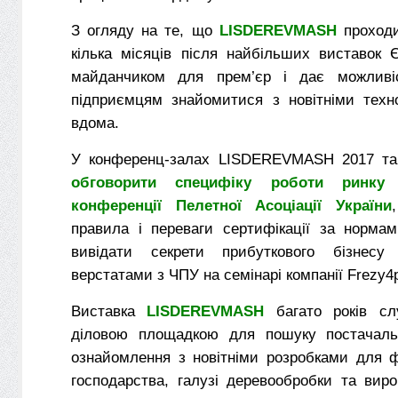
З огляду на те, що
LISDEREVMASH
проходи
кілька місяців після найбільших виставок 
майданчиком для прем’єр і дає можливіс
підприємцям знайомитися з новітніми техн
вдома.
У конференц-залах LISDEREVMASH 2017 та
обговорити специфіку роботи ринку
конференції Пелетної Асоціації України
правила і переваги сертифікації за норма
вивідати секрети прибуткового бізнес
верстатами з ЧПУ на семінарі компанії Frezy4
Виставка
LISDEREVMASH
багато років сл
діловою площадкою для пошуку постачальни
ознайомлення з новітніми розробками для ф
господарства, галузі деревообробки та вир