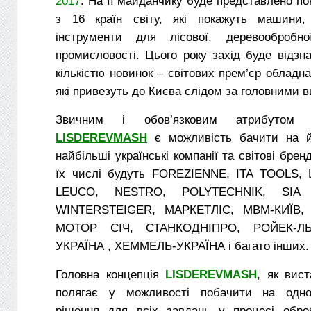
2017
. На її майданчику буде представлено по
з 16 країн світу, які покажуть машини,
інструменти для лісової, деревообробн
промисловості. Цього року захід буде відз
кількістю новинок – світових прем’єр обладна
які привезуть до Києва слідом за головними в
Звичним і обов’язковим атрибутом 
LISDEREVMASH
є можливість бачити на й
найбільші українські компанії та світові брен
їх числі будуть FOREZIENNE, ITA TOOLS, 
LEUCO, NESTRO, POLYTECHNIK, SIA
WINTERSTEIGER, МАРКЕТЛІС, МВМ-КИЇВ, 
МОТОР СІЧ, СТАНКОДНІПРО, РОЙЕК-ЛЬ
УКРАЇНА , ХЕММЕЛЬ-УКРАЇНА і багато інших.
Головна концепція
LISDEREVMASH
, як вист
полягає у можливості побачити на одн
рішення для всіх завдань у процесі обро