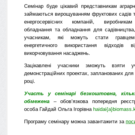
Семінар буде цікавий представникам аграрн
займаються вирощуванням фруктових садів т
енергосервісних компаній, виробникам
обладнання та обладнання для садівництва
учасникам, які можуть стати гравц
енергетичного використання відходів 
викорчовування насаджень.
Зацікавлені учасники зможуть взяти у
демонстраційних проектах, запланованих для р
році.
Участь у семінарі безкоштовна, кільк
обмежена
– обов’язкова попередня реєстр
особа Гайдай Ольга Ігорівна
haidai{a}biomass.
Програму семінару можна завантажити за
пос