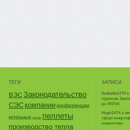
ТЕГИ
ЗАПИСИ
Законодательство
Arabella1370
к
ВЭС
підписав Зако
СЭС
компании
до IRENA
конференции
Hugo1474
к за
пеллеты
котельные
сфері енергофе
котлы
енергетики
производство тепла