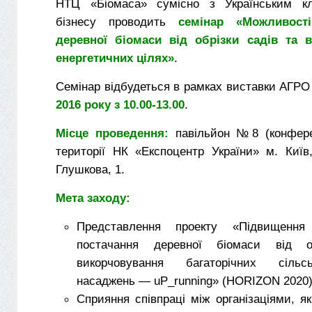
НТЦ «Біомаса» сумісно з Українським кл
бізнесу проводить
семінар «Можливост
деревної біомаси від обрізки садів та в
енергетичних цілях»
.
Семінар відбудеться в рамках виставки АГРО
2016 року з 10.00-13.00
.
Місце проведення:
павільйон №8 (конфер
території НК «Експоцентр України» м. Київ
Глушкова, 1.
Мета заходу:
Представлення проекту «Підвищення
постачання деревної біомаси від о
викорчовування багаторічних сільськ
насаджень — uP_running» (HORIZON 2020)
Сприяння співпраці між організаціями, я