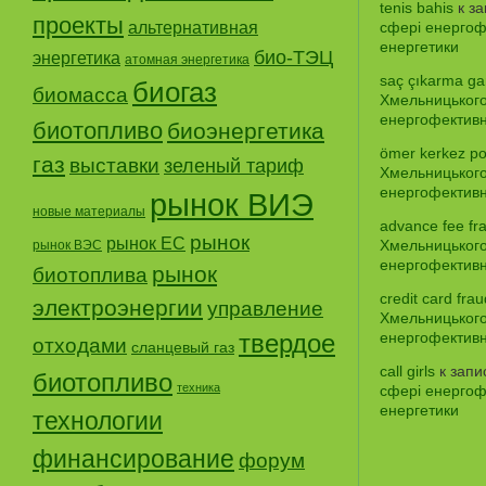
tenis bahis
к з
проекты
альтернативная
сфері енергофе
енергетики
био-ТЭЦ
энергетика
атомная энергетика
saç çıkarma gar
биогаз
биомасса
Хмельницького
енергофективно
биотопливо
биоэнергетика
ömer kerkez po
газ
выставки
зеленый тариф
Хмельницького
енергофективно
рынок ВИЭ
новые материалы
advance fee fr
рынок
рынок ЕС
Хмельницького
рынок ВЭС
енергофективно
рынок
биотоплива
credit card frau
электроэнергии
управление
Хмельницького
твердое
енергофективно
отходами
сланцевый газ
call girls
к зап
биотопливо
техника
сфері енергофе
енергетики
технологии
финансирование
форум