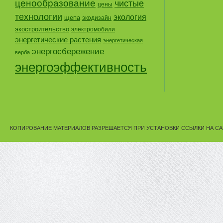
ценообразование
чистые
цены
технологии
экология
щепа
экодизайн
экостроительство
электромобили
энергетические растения
энергетическая
энергосбережение
верба
энергоэффективность
КОПИРОВАНИЕ МАТЕРИАЛОВ РАЗРЕШАЕТСЯ ПРИ УСТАНОВКИ ССЫЛКИ НА СА