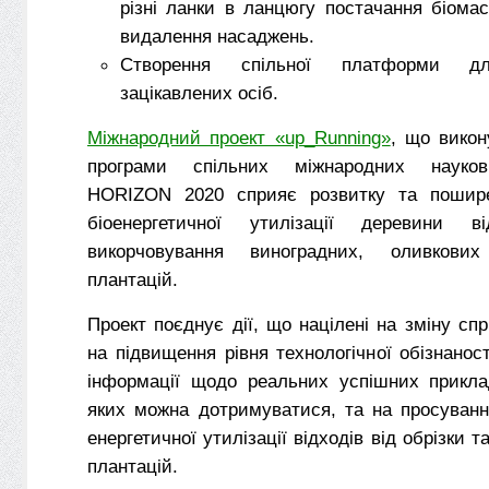
різні ланки в ланцюгу постачання біомас
видалення насаджень.
Створення спільної платформи дл
зацікавлених осіб.
Міжнародний проект «up_Running»
, що викон
програми спільних міжнародних науков
HORIZON 2020 сприяє розвитку та пошире
біоенергетичної утилізації деревини 
викорчовування виноградних, оливкови
плантацій.
Проект поєднує дії, що націлені на зміну спр
на підвищення рівня технологічної обізнанос
інформації щодо реальних успішних прикла
яких можна дотримуватися, та на просуванн
енергетичної утилізації відходів від обрізки 
плантацій.