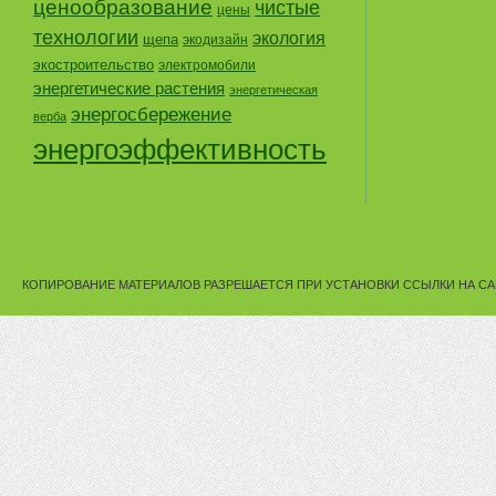
ценообразование
чистые
цены
технологии
экология
щепа
экодизайн
экостроительство
электромобили
энергетические растения
энергетическая
энергосбережение
верба
энергоэффективность
КОПИРОВАНИЕ МАТЕРИАЛОВ РАЗРЕШАЕТСЯ ПРИ УСТАНОВКИ ССЫЛКИ НА СА