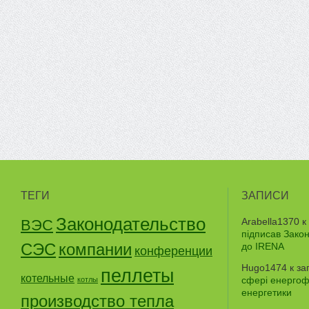
ТЕГИ
ЗАПИСИ
Законодательство
Arabella1370
к
ВЭС
підписав Зако
СЭС
компании
до IRENA
конференции
Hugo1474
к за
пеллеты
котельные
сфері енергофе
котлы
енергетики
производство тепла