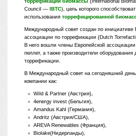
торрефикации биомассы
(International Bioma
Council —
IBTC
), цель которого способствов
использования
торрефицированной биомас
Международный совет создан по инициативе 
ассоциации по торрефикации (Dutch Torrefactio
В него вошли члены Европейской ассоциации
пеллет, а также производители оборудования 
торрефикации.
В Международный совет на сегодняшний день
компании как:
Wild & Partner (Австрия),
4energy invest (Бельгия),
Amandus Kahl (Германия),
Andritz (Австрия/США),
AREVA Renewables (Франция),
Biolake(Нидерланды),