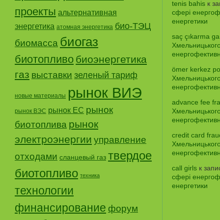
tenis bahis
к з
проекты
альтернативная
сфері енергофе
енергетики
био-ТЭЦ
энергетика
атомная энергетика
saç çıkarma gar
биогаз
биомасса
Хмельницького
енергофективно
биотопливо
биоэнергетика
ömer kerkez po
газ
выставки
зеленый тариф
Хмельницького
енергофективно
рынок ВИЭ
новые материалы
advance fee fr
рынок
рынок ЕС
Хмельницького
рынок ВЭС
енергофективно
рынок
биотоплива
credit card frau
электроэнергии
управление
Хмельницького
твердое
енергофективно
отходами
сланцевый газ
call girls
к зап
биотопливо
техника
сфері енергофе
енергетики
технологии
финансирование
форум