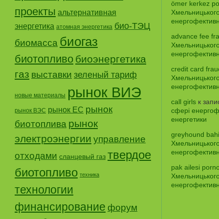
ömer kerkez po
проекты
альтернативная
Хмельницького
енергофективно
био-ТЭЦ
энергетика
атомная энергетика
advance fee fr
биогаз
биомасса
Хмельницького
енергофективно
биотопливо
биоэнергетика
credit card frau
газ
выставки
зеленый тариф
Хмельницького
енергофективно
рынок ВИЭ
новые материалы
call girls
к зап
рынок
рынок ЕС
сфері енергофе
рынок ВЭС
енергетики
рынок
биотоплива
greyhound bah
электроэнергии
управление
Хмельницького
твердое
енергофективно
отходами
сланцевый газ
pak ailesi porno
биотопливо
техника
Хмельницького
енергофективно
технологии
финансирование
форум