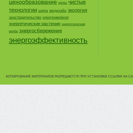
ценообразование
чистые
цены
технологии
экология
щепа
экодизайн
экостроительство
электромобили
энергетические растения
энергетическая
энергосбережение
верба
энергоэффективность
КОПИРОВАНИЕ МАТЕРИАЛОВ РАЗРЕШАЕТСЯ ПРИ УСТАНОВКИ ССЫЛКИ НА СА