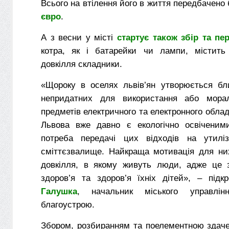
Всього на втілення його в життя передбачено
євро
.
А з весни у місті
стартує також збір та пе
котра, як і батарейки чи лампи, містить
довкілля складники.
«Щороку в оселях львів’ян утворюється бл
непридатних для використання або морал
предметів електричного та електронного обла
Львова вже давно є екологічно освіченим
потреба передачі цих відходів на утилі
сміттєзвалище. Найкраща мотивація для ни
довкілля, в якому живуть люди, адже це з
здоров’я та здоров’я їхніх дітей», – пі
Галушка
, начальник міського управлін
благоустрою.
Збором, розбиранням та поелементною здаче