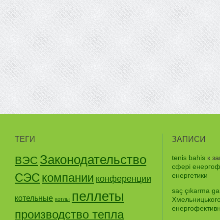
ТЕГИ
ЗАПИСИ
Законодательство
tenis bahis
к з
ВЭС
сфері енергофе
СЭС
компании
енергетики
конференции
saç çıkarma gar
пеллеты
котельные
Хмельницького
котлы
енергофективно
производство тепла