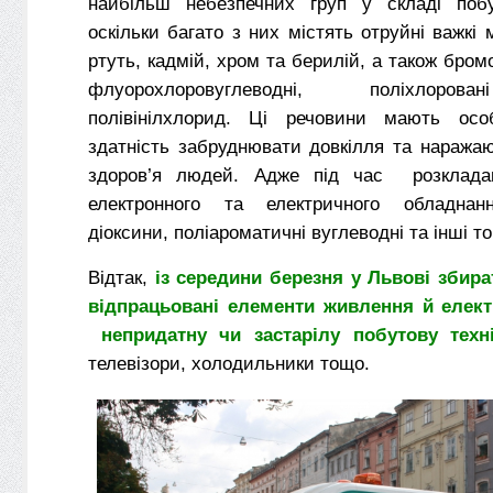
найбільш небезпечних груп у складі побу
оскільки багато з них містять отруйні важкі 
ртуть, кадмій, хром та берилій, а також бром
флуорохлоровуглеводні, поліхлоров
полівінілхлорид. Ці речовини мають осо
здатність забруднювати довкілля та наража
здоров’я людей. Адже під час розкладан
електронного та електричного обладнан
діоксини, поліароматичні вуглеводні та інші то
Відтак,
із середини березня у Львові збир
відпрацьовані елементи живлення й елект
непридатну чи застарілу побутову техн
телевізори, холодильники тощо.