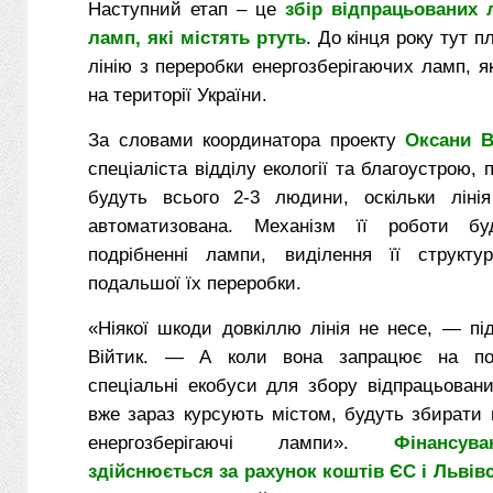
Наступний етап – це
збір відпрацьованих 
ламп, які містять ртуть
. До кінця року тут 
лінію з переробки енергозберігаючих ламп, 
на території України.
За словами координатора проекту
Оксани В
спеціаліста відділу екології та благоустрою,
будуть всього 2-3 людини, оскільки ліні
автоматизована. Механізм її роботи б
подрібненні лампи, виділення її структу
подальшої їх переробки.
«Ніякої шкоди довкіллю лінія не несе, — п
Війтик. — А коли вона запрацює на пов
спеціальні екобуси для збору відпрацьовани
вже зараз курсують містом, будуть збирати 
енергозберігаючі лампи».
Фінансув
здійснюється за рахунок коштів ЄС і Львів