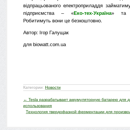
відпрацьованого електроприладдя займатиму
підприємства – «
Еко-тех-Україна
» та
Робитимуть вони це безкоштовно.
Автор: Ігор Галущак
для biowatt.com.ua
Категории:
Новости
←
Tesla разрабатывает аккумуляторную батарею для 
использования
Технология твердофазной ферментации для произво