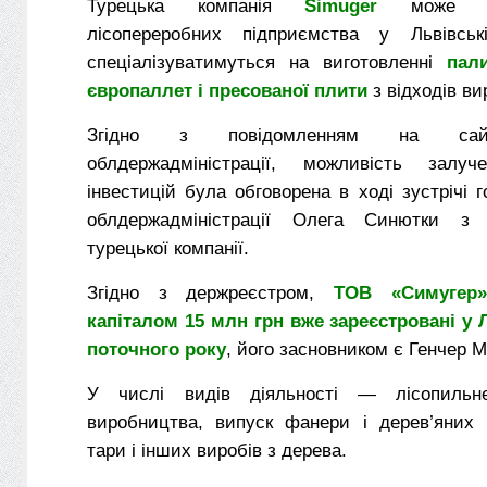
Турецька компанія
Simuger
може ст
лісопереробних підприємства у Львівські
спеціалізуватимуться на виготовленні
пал
європаллет і пресованої плити
з відходів ви
Згідно з повідомленням на сайт
облдержадміністрації, можливість залуч
інвестицій була обговорена в ході зустрічі г
облдержадміністрації Олега Синютки з 
турецької компанії.
Згідно з держреєстром,
ТОВ «Симугер»
капіталом 15 млн грн вже зареєстровані у 
поточного року
, його засновником є Генчер М
У числі видів діяльності — лісопильн
виробництва, випуск фанери і дерев’яних п
тари і інших виробів з дерева.