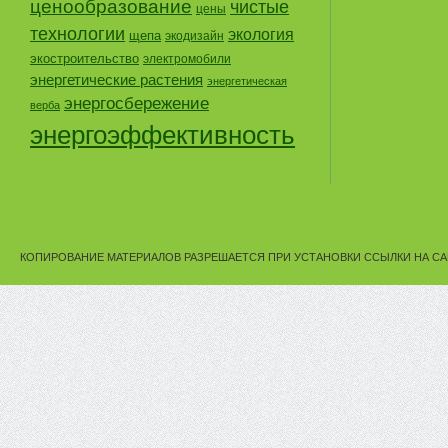
ценообразование
чистые
цены
технологии
экология
щепа
экодизайн
экостроительство
электромобили
энергетические растения
энергетическая
энергосбережение
верба
энергоэффективность
КОПИРОВАНИЕ МАТЕРИАЛОВ РАЗРЕШАЕТСЯ ПРИ УСТАНОВКИ ССЫЛКИ НА СА