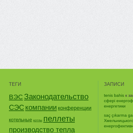
ТЕГИ
ЗАПИСИ
Законодательство
tenis bahis
к з
ВЭС
сфері енергофе
СЭС
компании
енергетики
конференции
saç çıkarma gar
пеллеты
котельные
Хмельницького
котлы
енергофективно
производство тепла