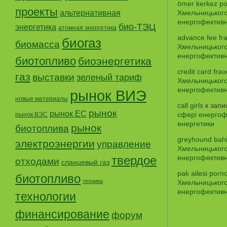
ömer kerkez po
проекты
альтернативная
Хмельницького
енергофективно
био-ТЭЦ
энергетика
атомная энергетика
advance fee fr
биогаз
биомасса
Хмельницького
енергофективно
биотопливо
биоэнергетика
credit card frau
газ
выставки
зеленый тариф
Хмельницького
енергофективно
рынок ВИЭ
новые материалы
call girls
к зап
рынок
рынок ЕС
сфері енергофе
рынок ВЭС
енергетики
рынок
биотоплива
greyhound bah
электроэнергии
управление
Хмельницького
твердое
енергофективно
отходами
сланцевый газ
pak ailesi porno
биотопливо
техника
Хмельницького
енергофективно
технологии
финансирование
форум