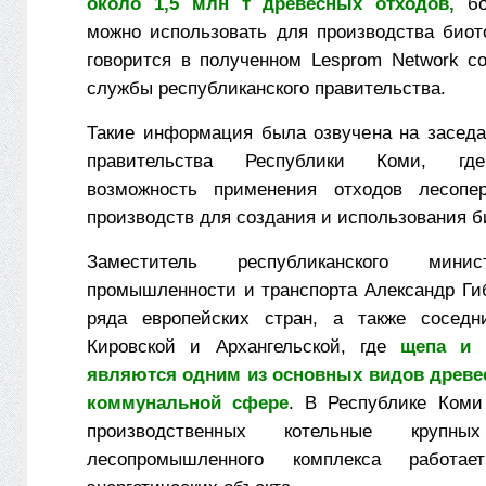
около 1,5 млн т древесных отходов,
бо
можно использовать для производства биот
говорится в полученном Lesprom Network с
службы республиканского правительства.
Такие информация была озвучена на засед
правительства Республики Коми, гд
возможность применения отходов лесопе
производств для создания и использования б
Заместитель республиканского мини
промышленности и транспорта Александр Ги
ряда европейских стран, а также сосед
Кировской и Архангельской, где
щепа и д
являются одним из основных видов древес
коммунальной сфере
. В Республике Коми
производственных котельные крупны
лесопромышленного комплекса работа