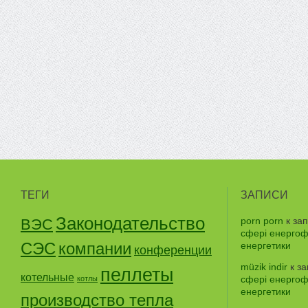
ТЕГИ
ЗАПИСИ
Законодательство
porn porn
к за
ВЭС
сфері енергофе
СЭС
компании
енергетики
конференции
müzik indir
к з
пеллеты
котельные
сфері енергофе
котлы
енергетики
производство тепла