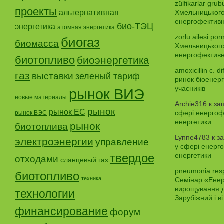
zülfikarlar grub
проекты
альтернативная
Хмельницького
енергофективно
био-ТЭЦ
энергетика
атомная энергетика
zorlu ailesi por
биогаз
биомасса
Хмельницького
енергофективно
биотопливо
биоэнергетика
amoxicillin c. dif
газ
выставки
зеленый тариф
ринок біоенер
учасників
рынок ВИЭ
новые материалы
Archie316
к за
рынок
рынок ЕС
сфері енергофе
рынок ВЭС
енергетики
рынок
биотоплива
Lynne4783
к з
электроэнергии
управление
у сфері енерго
твердое
енергетики
отходами
сланцевый газ
pneumonia res
биотопливо
техника
Семінар «Енерг
вирощування д
технологии
Зарубіжний і в
финансирование
форум