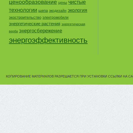
ценообразование
чистые
цены
технологии
экология
щепа
экодизайн
экостроительство
электромобили
энергетические растения
энергетическая
энергосбережение
верба
энергоэффективность
КОПИРОВАНИЕ МАТЕРИАЛОВ РАЗРЕШАЕТСЯ ПРИ УСТАНОВКИ ССЫЛКИ НА СА