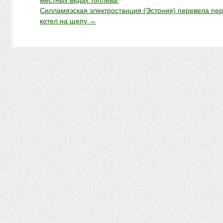
местных видах топлива!
Силламяэская электростанция (Эстония) перевела пе
котел на щепу
→