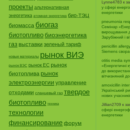
Lynne4783
к з
проекты
альтернативная
у сфері енерго
енергетики
био-ТЭЦ
энергетика
атомная энергетика
pneumonia res
биогаз
биомасса
Семінар «Енерг
вирощування д
биотопливо
биоэнергетика
Зарубіжний і в
газ
выставки
зеленый тариф
penicillin aller
Siemens свора
рынок ВИЭ
новые материалы
otitis media sy
рынок
рынок ЕС
«Енергетичні 
рынок ВЭС
до використанн
рынок
биотоплива
вітчизняний до
электроэнергии
управление
amoxicillin inte
твердое
Український ри
отходами
сланцевый газ
нових учасникі
биотопливо
техника
Jillian2709
к з
сфері енергофе
технологии
енергетики
финансирование
форум