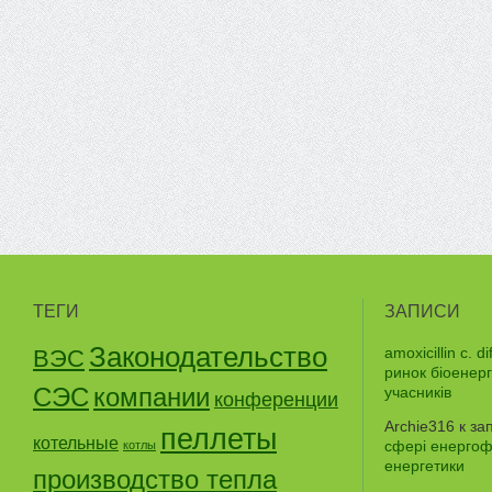
ТЕГИ
ЗАПИСИ
Законодательство
amoxicillin c. dif
ВЭС
ринок біоенер
СЭС
компании
учасників
конференции
Archie316
к за
пеллеты
котельные
сфері енергофе
котлы
енергетики
производство тепла