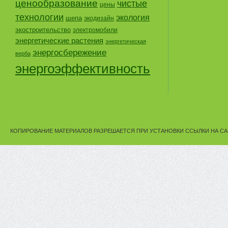
ценообразование
чистые
цены
технологии
экология
щепа
экодизайн
экостроительство
электромобили
энергетические растения
энергетическая
энергосбережение
верба
энергоэффективность
КОПИРОВАНИЕ МАТЕРИАЛОВ РАЗРЕШАЕТСЯ ПРИ УСТАНОВКИ ССЫЛКИ НА СА