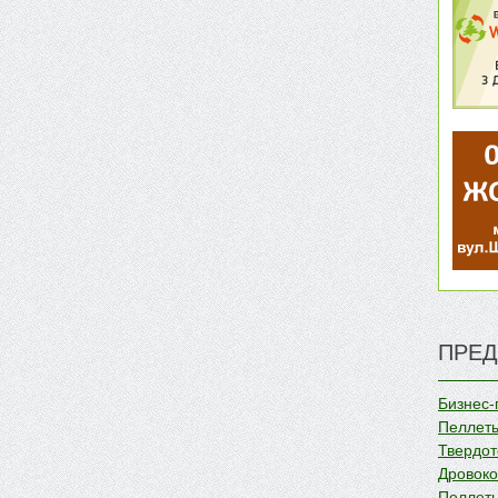
ПРЕД
Бизнес-
Пеллеты
Твердот
Дровок
Пеллеты