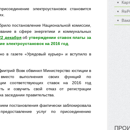
Кар
исоединение электроустановок становится
ReP
ях.
Вак
брило постановление Национальной комиссии,
вание в сфере энергетики и коммунальных
22 декабря
об
утверждении ставок платы за
ие электроустановок на 2016 год
.
но в газете «Урядовый курьер» и вступило в
Дмитрий Вовк обвинил Министерство юстиции в
 вместо выполнения своих функций по
ации соответствующих ставок на 2016 год
ть и озвучить свой отказ от регистрации
на заседании правительства.
нием постановления фактически заблокировала
редоставление услуг по присоединению
ПРОИ