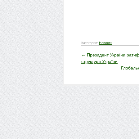
Категории:
Новости
←
Президент України ратифі
структури України
Глобальн