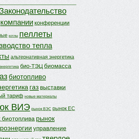
Законодательство
компании
конференции
пеллеты
ные
котлы
зводство тепла
кты
альтернативная энергетика
биомасса
био-ТЭЦ
энергетика
аз
биотопливо
нергетика
газ
выставки
ый тариф
новые материалы
ок ВИЭ
рынок ЕС
рынок ВЭС
рынок
 биотоплива
троэнергии
управление
твердое
дами