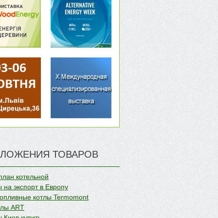
ЛОЖЕНИЯ ТОВАРОВ
план котельной
 на экспорт в Европу
опливные котлы Termomont
олы ART
 Киев купить