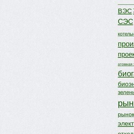
ВЭС
СЭС
котель
прои
прое
атомная 
биог
биоэ
зелен
рын
рынок
элек
отхо