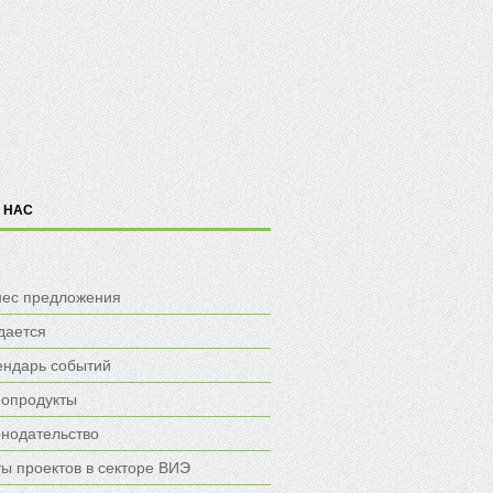
 НАС
нес предложения
дается
ендарь событий
опродукты
онодательство
ы проектов в секторе ВИЭ