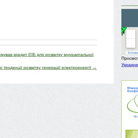
кував кредит ЄІБ для розвитку муніцмпальної
Просмо
Украине
і тенденції розвитку генерації електроенергії
→