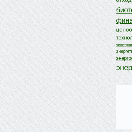
биот
фина
ценоо
техно
экостро
энергет
энерг
эне