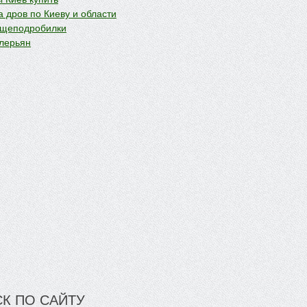
 дров по Киеву и области
 щеподробилки
лерьян
К ПО САЙТУ