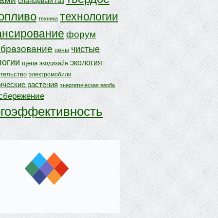
сланцевый газ
опливо
технологии
техника
нсирование
форум
бразование
чистые
цены
логии
экология
щепа
экодизайн
ительство
электромобили
ические растения
энергетическая верба
осбережение
ргоэффективность