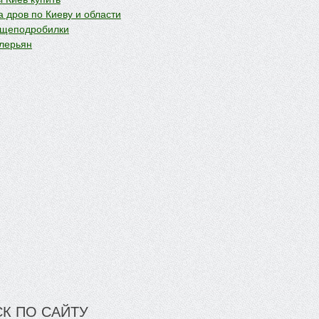
 дров по Киеву и области
 щеподробилки
лерьян
К ПО САЙТУ