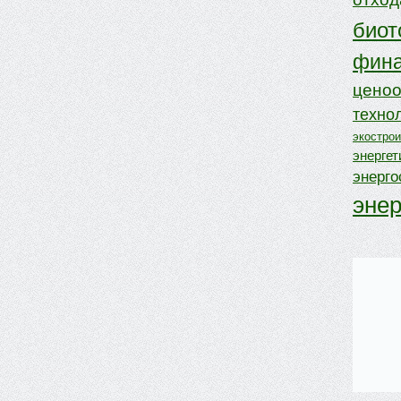
биот
фина
ценоо
техно
экостро
энергет
энерг
эне