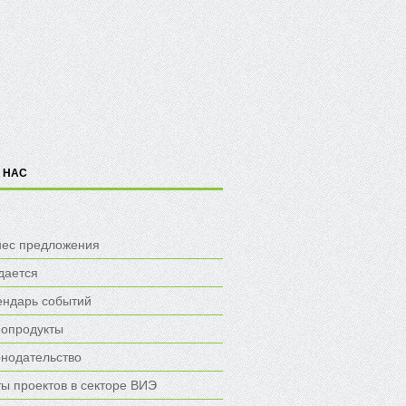
 НАС
нес предложения
дается
ендарь событий
опродукты
онодательство
ы проектов в секторе ВИЭ