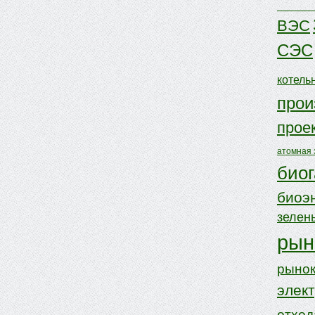
ВЭС
СЭС
котель
прои
прое
атомная 
биог
биоэ
зелен
рын
рынок
элек
отхо