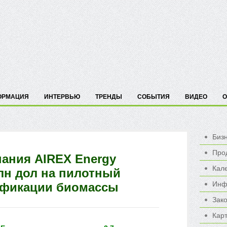
ОРМАЦИЯ
ИНТЕРВЬЮ
ТРЕНДЫ
СОБЫТИЯ
ВИДЕО
О
Биз
Про
пания AIREX Energy
Кал
лн дол на пилотный
Инф
ефикации биомассы
Зак
Карт