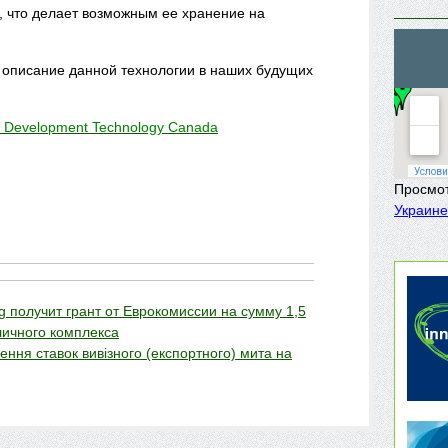
, что делает возможным ее хранение на
 описание данной технологии в наших будущих
e Development Technology Canada
Просмо
Украине
 получит грант от Еврокомиссии на сумму 1,5
личного комплекса
ення ставок вивізного (експортного) мита на