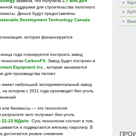
 Energy
заявила, что получила
2,7 млн дол
Кар
венной поддержки для строительства пилотного
ReP
омассы. Деньги будут предоставлены
stainable Development Technology Canada
Вак
рганизация, которая финансируется
 конца года планируется построить завод
 технологии
CarbonFX
. Завод будет построен в
omact Equipment Inc
., которая занимается
я для производства пеллет.
е имеет небольшой экспериментальный завод
 на котором с 2011 года производит био-уголь
менений.
ы
или биомассы — это технология
 результате чего получают био-уголь
ю
22-23 МДж/кг
. Суть технологии состоит в том,
шивается и подвергается мягкому пиролизу. В
ПРОИ
а достигается резкое снижение