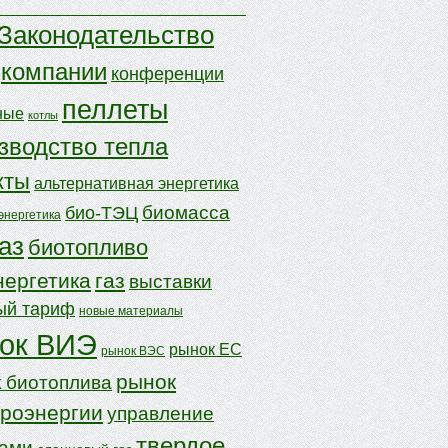
Законодательство
компании
конференции
пеллеты
ные
котлы
зводство тепла
кты
альтернативная энергетика
биомасса
био-ТЭЦ
энергетика
аз
биотопливо
нергетика
газ
выставки
ый тариф
новые материалы
ок ВИЭ
рынок ЕС
рынок ВЭС
рынок
 биотоплива
троэнергии
управление
твердое
дами