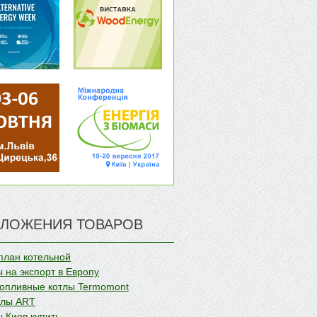
ЛОЖЕНИЯ ТОВАРОВ
план котельной
 на экспорт в Европу
опливные котлы Termomont
олы ART
 Киев купить