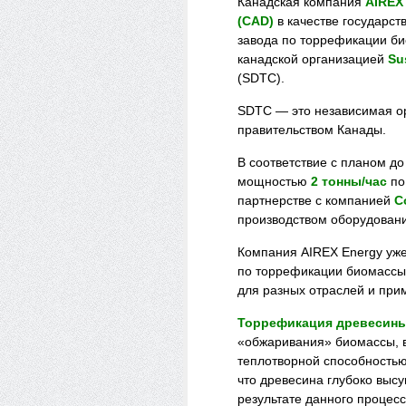
Канадская компания
AIREX
(CAD)
в качестве государст
завода по торрефикации би
канадской организацией
Su
(SDTC).
SDTC — это независимая о
правительством Канады.
В соответствие с планом до
мощностью
2 тонны/час
по
партнерстве с компанией
C
производством оборудовани
Компания AIREX Energy уж
по торрефикации биомассы,
для разных отраслей и при
Торрефикация древесин
«обжаривания» биомассы, в
теплотворной способность
что древесина глубоко высу
результате данного процесс