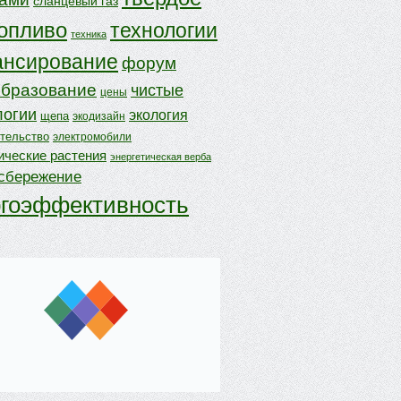
сланцевый газ
опливо
технологии
техника
нсирование
форум
бразование
чистые
цены
логии
экология
щепа
экодизайн
ительство
электромобили
ические растения
энергетическая верба
осбережение
ргоэффективность