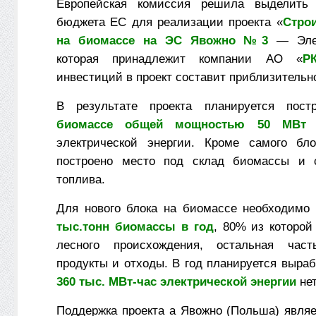
Европейская комиссия решила выделит
бюджета ЕС для реализации проекта «
Строи
на биомассе на ЭС Явожно №3
— Элек
которая принадлежит компании АО «
Р
инвестиций в проект составит приблизительн
В результате проекта планируется пос
биомассе общей мощностью 50 МВт
д
электрической энергии. Кроме самого бло
построено место под склад биомассы и 
топлива.
Для нового блока на биомассе необходимо 
тыс.тонн биомассы в год
, 80% из которой
лесного происхождения, остальная час
продукты и отходы. В год планируется выра
360 тыс. МВт-час электрической энергии
нет
Поддержка проекта а Явожно (Польша) являе