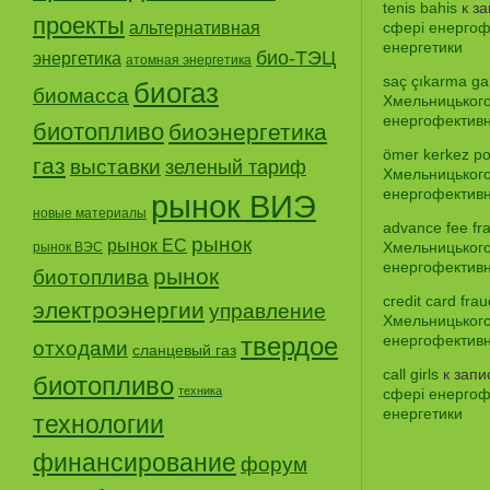
tenis bahis
к з
проекты
альтернативная
сфері енергофе
енергетики
био-ТЭЦ
энергетика
атомная энергетика
saç çıkarma gar
биогаз
биомасса
Хмельницького
енергофективно
биотопливо
биоэнергетика
ömer kerkez po
газ
выставки
зеленый тариф
Хмельницького
енергофективно
рынок ВИЭ
новые материалы
advance fee fr
рынок
рынок ЕС
Хмельницького
рынок ВЭС
енергофективно
рынок
биотоплива
credit card frau
электроэнергии
управление
Хмельницького
твердое
енергофективно
отходами
сланцевый газ
call girls
к зап
биотопливо
техника
сфері енергофе
енергетики
технологии
финансирование
форум