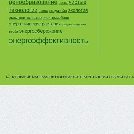
ценообразование
чистые
цены
технологии
экология
щепа
экодизайн
экостроительство
электромобили
энергетические растения
энергетическая
энергосбережение
верба
энергоэффективность
КОПИРОВАНИЕ МАТЕРИАЛОВ РАЗРЕШАЕТСЯ ПРИ УСТАНОВКИ ССЫЛКИ НА СА