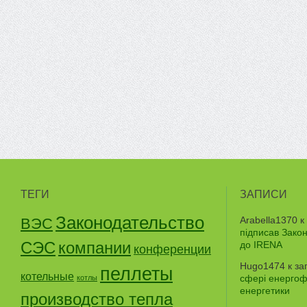
ТЕГИ
ЗАПИСИ
Законодательство
Arabella1370
к
ВЭС
підписав Зако
СЭС
компании
до IRENA
конференции
Hugo1474
к за
пеллеты
котельные
сфері енергофе
котлы
енергетики
производство тепла