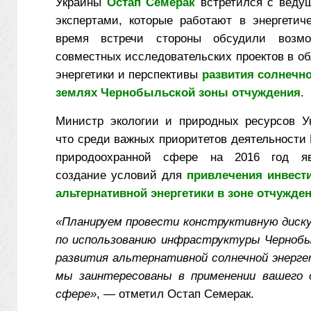
Украины
Остап Семерак
встретился с веду
экспертами, которые работают в энергетич
время встречи стороны обсудили возмо
совместных исследовательских проектов в о
энергетики и перспективы
развития солнечно
землях Чернобыльской зоны отчуждения
.
Министр экологии и природных ресурсов У
что среди важных приоритетов деятельности
природоохранной сфере на 2016 год яв
создание условий для
привлечения инвест
альтернативной энергетики в зоне отчужде
«Планируем провести конструктивную диск
по использованию инфраструктуры Чернобы
развития альтернативной солнечной энерге
мы заинтересованы в применении вашего 
сфере»
, — отметил Остап Семерак.