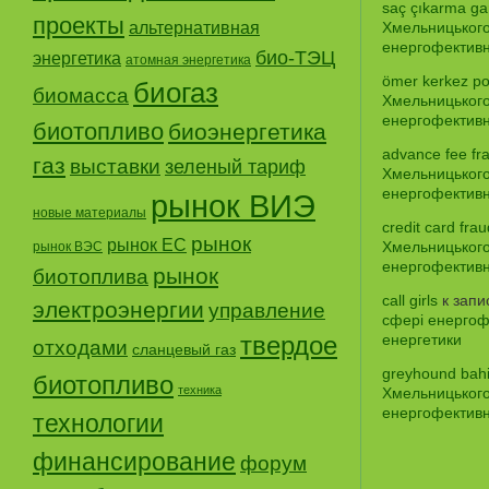
saç çıkarma gar
проекты
альтернативная
Хмельницького
енергофективно
био-ТЭЦ
энергетика
атомная энергетика
ömer kerkez po
биогаз
биомасса
Хмельницького
енергофективно
биотопливо
биоэнергетика
advance fee fr
газ
выставки
зеленый тариф
Хмельницького
енергофективно
рынок ВИЭ
новые материалы
credit card frau
рынок
рынок ЕС
Хмельницького
рынок ВЭС
енергофективно
рынок
биотоплива
call girls
к зап
электроэнергии
управление
сфері енергофе
твердое
енергетики
отходами
сланцевый газ
greyhound bah
биотопливо
техника
Хмельницького
енергофективно
технологии
финансирование
форум