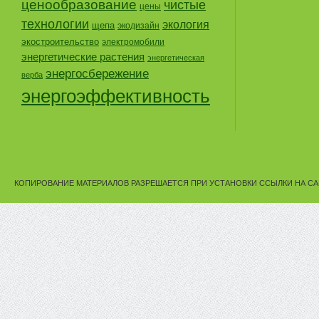
ценообразование
чистые
цены
технологии
экология
щепа
экодизайн
экостроительство
электромобили
энергетические растения
энергетическая
энергосбережение
верба
энергоэффективность
КОПИРОВАНИЕ МАТЕРИАЛОВ РАЗРЕШАЕТСЯ ПРИ УСТАНОВКИ ССЫЛКИ НА СА