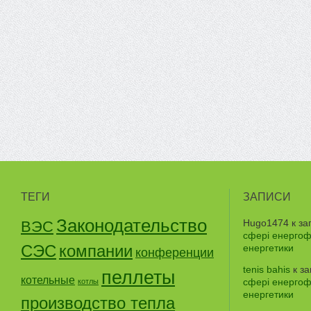
ТЕГИ
ЗАПИСИ
Законодательство
Hugo1474
к за
ВЭС
сфері енергофе
СЭС
компании
енергетики
конференции
tenis bahis
к з
пеллеты
котельные
сфері енергофе
котлы
енергетики
производство тепла