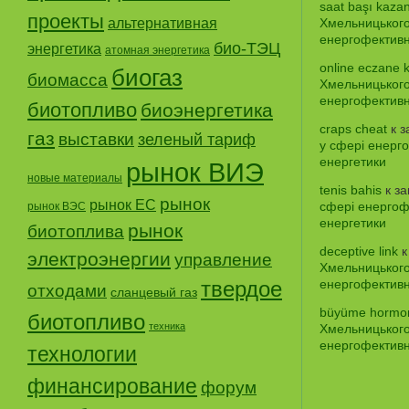
saat başı kaza
проекты
альтернативная
Хмельницького
енергофективно
био-ТЭЦ
энергетика
атомная энергетика
online eczane 
биогаз
биомасса
Хмельницького
енергофективно
биотопливо
биоэнергетика
craps cheat
к з
газ
выставки
зеленый тариф
у сфері енерго
енергетики
рынок ВИЭ
новые материалы
tenis bahis
к з
рынок
рынок ЕС
сфері енергофе
рынок ВЭС
енергетики
рынок
биотоплива
deceptive link
к
электроэнергии
управление
Хмельницького
твердое
енергофективно
отходами
сланцевый газ
büyüme hormon
биотопливо
техника
Хмельницького
енергофективно
технологии
финансирование
форум