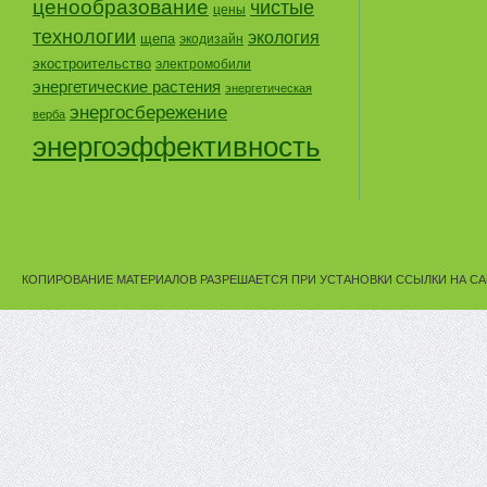
ценообразование
чистые
цены
технологии
экология
щепа
экодизайн
экостроительство
электромобили
энергетические растения
энергетическая
энергосбережение
верба
энергоэффективность
КОПИРОВАНИЕ МАТЕРИАЛОВ РАЗРЕШАЕТСЯ ПРИ УСТАНОВКИ ССЫЛКИ НА СА