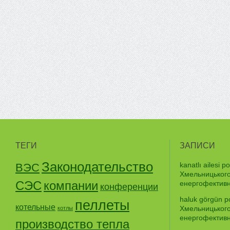
ТЕГИ
ЗАПИСИ
Законодательство
kanatlı ailesi p
ВЭС
Хмельницького
СЭС
компании
енергофективно
конференции
haluk görgün po
пеллеты
котельные
Хмельницького
котлы
енергофективно
производство тепла