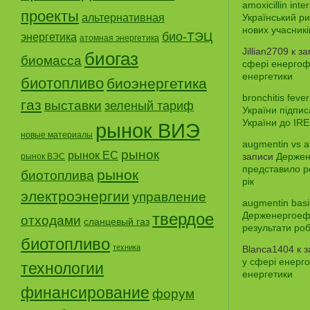
amoxicillin inte
проекты
альтернативная
Український ри
нових учасникі
био-ТЭЦ
энергетика
атомная энергетика
Jillian2709
к з
биогаз
биомасса
сфері енергофе
енергетики
биотопливо
биоэнергетика
bronchitis fever
газ
выставки
зеленый тариф
України підпи
України до IR
рынок ВИЭ
новые материалы
augmentin vs a
рынок
рынок ЕС
записи
Держен
рынок ВЭС
представило р
рынок
биотоплива
рік
электроэнергии
управление
augmentin basi
твердое
Держенергоефе
отходами
сланцевый газ
результати роб
биотопливо
техника
Blanca1404
к 
у сфері енерго
технологии
енергетики
финансирование
форум