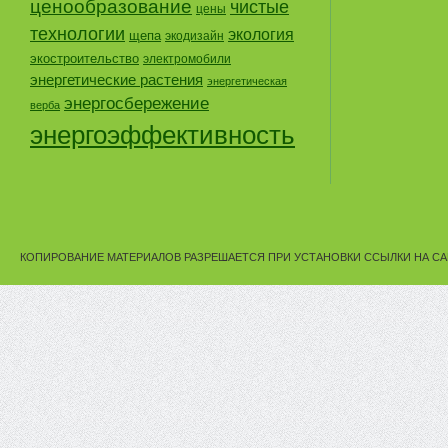
ценообразование
чистые
цены
технологии
экология
щепа
экодизайн
экостроительство
электромобили
энергетические растения
энергетическая
энергосбережение
верба
энергоэффективность
КОПИРОВАНИЕ МАТЕРИАЛОВ РАЗРЕШАЕТСЯ ПРИ УСТАНОВКИ ССЫЛКИ НА СА