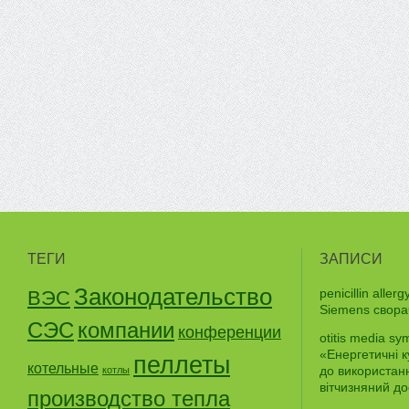
ТЕГИ
ЗАПИСИ
Законодательство
penicillin aller
ВЭС
Siemens свора
СЭС
компании
конференции
otitis media sy
«Енергетичні 
пеллеты
котельные
до використанн
котлы
вітчизняний до
производство тепла