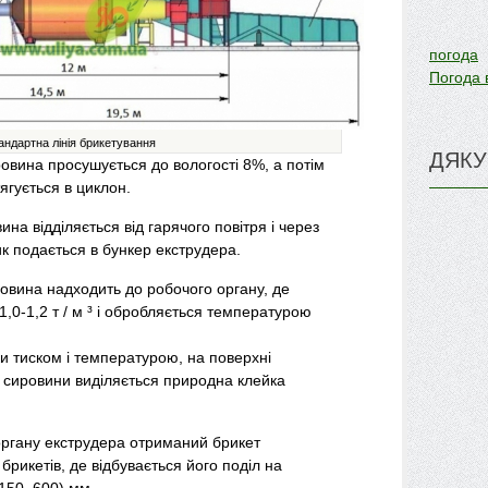
погода
Погода 
андартна лінія брикетування
ДЯКУ
ровина просушується до вологості 8%, а потім
гується в циклон.
ина відділяється від гарячого повітря і через
к подається в бункер екструдера.
ровина надходить до робочого органу, де
1,0-1,2 т / м ³ і обробляється температурою
ки тиском і температурою, на поверхні
н сировини виділяється природна клейка
 органу екструдера отриманий брикет
брикетів, де відбувається його поділ на