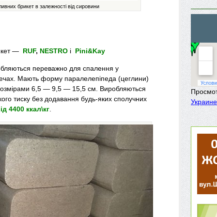
ивних брикет в залежності від сировини
рикет —
RUF
,
NESTRO
і
Pini&Kay
бляються переважно для спалення у
печах. Мають форму паралелепіпеда (цеглини)
розмірами 6,5 — 9,5 — 15,5 см. Виробляються
Просмо
кого тиску без додавання будь-яких сполучних
Украине
ід 4400 ккал\кг
.