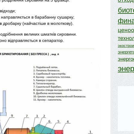
я розділення сировини на 3 фракції:
биот
відходи;
— направляється в барабанну сушарку;
фина
в дробарку (найчастіше в молоткову).
ценоо
 подрібнення великих шматків сировини.
техно
но відправляється в сепаратор.
экостро
энергет
энерг
эне