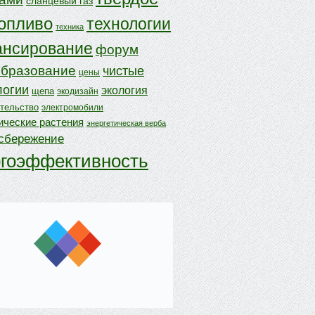
сланцевый газ
опливо
технологии
техника
нсирование
форум
бразование
чистые
цены
логии
экология
щепа
экодизайн
ительство
электромобили
ические растения
энергетическая верба
осбережение
ргоэффективность