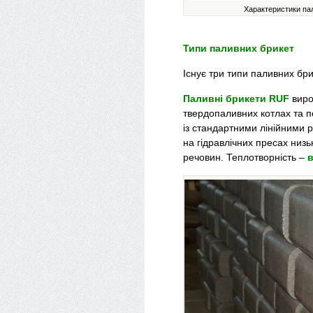
Характеристики пал
Типи паливних брикет
Існує три типи паливних б
Паливні брикети RUF
виро
твердопаливних котлах та 
із стандартними лінійними 
на гідравлічних пресах низь
речовин. Теплотворність –
в