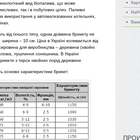
Кар
 екологічний вид біопалива, що може
ислових, так і в побутових цілях. Паливні
ReP
ля використання у автоматизованих котельнях,
Вак
інах.
ать від їхнього типу, однак довжина брикету не
 ширина – 10 см. Ціна в Україні коливається від
 сировина для виробництва – деревина (хвойні
солома, лушпиння соняшника. В Україні
икети з тирси хвойних порід деревини.
ь основні характеристики брикет:
ПРОИ