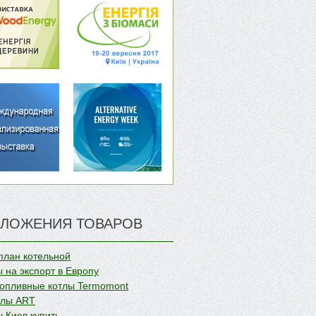
ЛОЖЕНИЯ ТОВАРОВ
план котельной
 на экспорт в Европу
опливные котлы Termomont
олы ART
 Киев купить