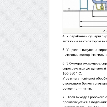
Ст
4. У барабанній сушарці си
витяжним вентилятором витя
5. У циклоні висушена сиров
шлюзовий затвор і живильни
6. З бункера екструдера си
спресовується до щільності 
160-350 ° С.
У результаті спільної оброб
отриманого брикету з кліти
речовина — лігнін.
7. Після виходу з робочого
проштовхується в подільник 