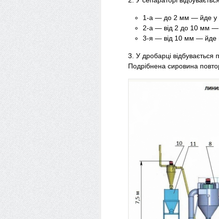
2. У сепараторі відбуваєтьс
1-а — до 2 мм — йде у 
2-а — від 2 до 10 мм 
3-я — від 10 мм — йде 
3. У дробарці відбувається
Подрібнена сировина повтор