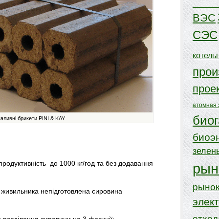
ВЭС
СЭС
котель
прои
прое
атомная 
биог
паливні брикети PINI & KAY
биоэ
зелен
продуктивність до 1000 кг/год та без додавання
рын
рынок
 живильника непідготовлена сировина
элек
отхо