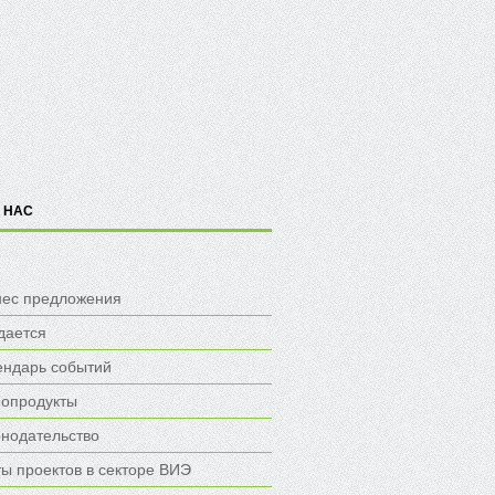
 НАС
нес предложения
дается
ендарь событий
опродукты
онодательство
ы проектов в секторе ВИЭ