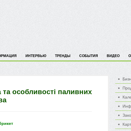
ОРМАЦИЯ
ИНТЕРВЬЮ
ТРЕНДЫ
СОБЫТИЯ
ВИДЕО
О
Биз
Про
 та особливості паливних
Кал
ва
Инф
Зак
брикет
Карт