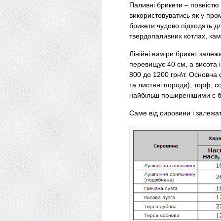
Паливні брикети – повністю
використовуватись як у пром
брикети чудово підходять д
твердопаливних котлах, кам
Лінійні виміри брикет залеж
перевищує 40 см, а висота і
800 до 1200 грн\т. Основна
та листяні породи), торф, 
найбільш поширенішими є бр
Саме від сировини і залежат