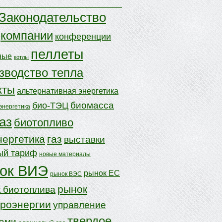
Законодательство
компании
конференции
пеллеты
ные
котлы
зводство тепла
кты
альтернативная энергетика
биомасса
био-ТЭЦ
энергетика
аз
биотопливо
нергетика
газ
выставки
ый тариф
новые материалы
ок ВИЭ
рынок ЕС
рынок ВЭС
рынок
 биотоплива
троэнергии
управление
твердое
дами