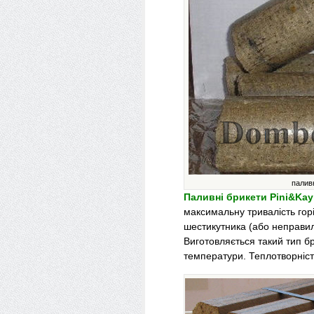
палив
Паливні брикети Pini&Kay
максимальну тривалість гор
шестикутника (або неправил
Виготовляється такий тип бр
температури. Теплотворність