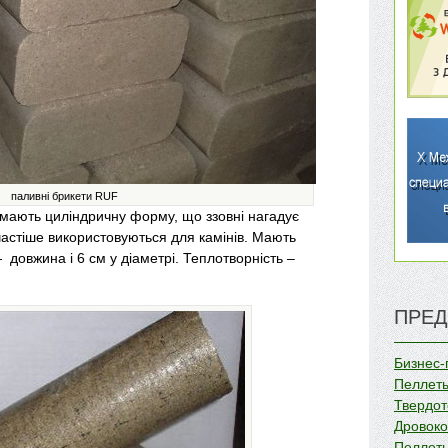
паливні брикети RUF
мають циліндричну форму, що ззовні нагадує
астіше використовуються для камінів. Мають
 довжина і 6 см у діаметрі. Теплотворність –
ПРЕД
Бизнес-
Пеллеты
Твердот
Дровок
Пеллеты