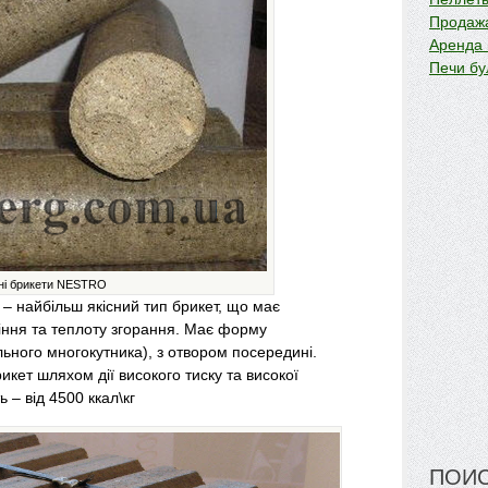
Продажа
Аренда
Печи бу
ні брикети NESTRO
– найбільш якісний тип брикет, що має
іння та теплоту згорання. Має форму
ьного многокутника), з отвором посередині.
икет шляхом дії високого тиску та високої
 – від 4500 ккал\кг
ПОИС