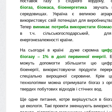
поставок газу з східного кордону, сл
біогаз, біомаса, біоенергетика
звучать щ
середовищах. Україна є великою аграр
використовує свій потенціал для виробництв
Тепер
виникає потреба використати біомас
в т.ч. сільськогосподарський, для
енергонезалежності країни.
На сьогодні в країні дуже скромна
цифр
біогазу – 1% в долі первинної енергії
. Б
можуть допомогти збільшити цю цифр
біоенергії, використовуючи продукти перер
спеціально вирощеної сировини. Крім 
технологіями можна отримувати біогаз з ор
твердих побутових відходів і стічних вод.
Ще одне питання, котре вирішується в біог
це екологія. Такі проекти зменшують використ