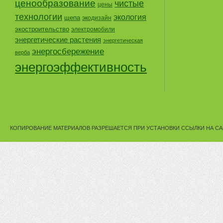
ценообразование
чистые
цены
технологии
экология
щепа
экодизайн
экостроительство
электромобили
энергетические растения
энергетическая
энергосбережение
верба
энергоэффективность
КОПИРОВАНИЕ МАТЕРИАЛОВ РАЗРЕШАЕТСЯ ПРИ УСТАНОВКИ ССЫЛКИ НА СА