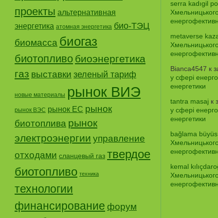
serra kadıgil po
проекты
альтернативная
Хмельницького
енергофективно
био-ТЭЦ
энергетика
атомная энергетика
metaverse kaz
биогаз
биомасса
Хмельницького
енергофективно
биотопливо
биоэнергетика
Bianca4547
к 
газ
выставки
зеленый тариф
у сфері енерго
енергетики
рынок ВИЭ
новые материалы
tantra masaj
к 
рынок
рынок ЕС
у сфері енерго
рынок ВЭС
енергетики
рынок
биотоплива
bağlama büyüs
электроэнергии
управление
Хмельницького
твердое
енергофективно
отходами
сланцевый газ
kemal kılıçdaro
биотопливо
техника
Хмельницького
енергофективно
технологии
финансирование
форум