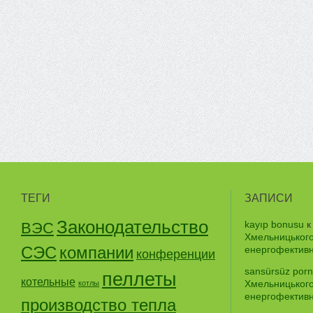
ТЕГИ
ЗАПИСИ
Законодательство
kayıp bonusu
к
ВЭС
Хмельницького
СЭС
компании
енергофективно
конференции
sansürsüz por
пеллеты
котельные
Хмельницького
котлы
енергофективно
производство тепла