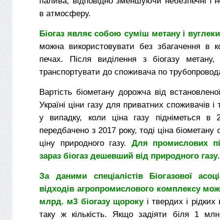
палива, відповідно зменшуючи небезпечні і н
в атмосферу.
Біогаз являє собою суміш метану і вуглеки
можна використовувати без збагачення в ко
печах. Після виділення з біогазу метану,
транспортувати до споживача по трубопровод
Вартість біометану дорожча від встановлено
Україні ціни газу для приватних споживачів і
у випадку, коли ціна газу підніметься в
передбачено з 2017 року, тоді ціна біометану
ціну природного газу.
Для промислових п
зараз біогаз дешевший від природного газу
.
За даними спеціалістів Біогазової асоці
відходів агропромислового комплексу мож
млрд. м3 біогазу щороку
і твердих і рідких
таку ж кількість. Якщо задіяти біля 1 мл