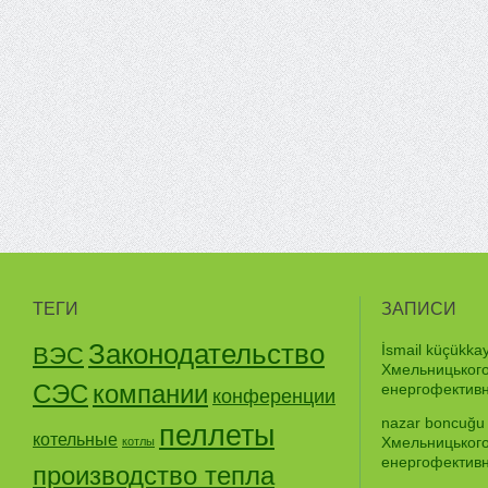
ТЕГИ
ЗАПИСИ
Законодательство
İsmail küçükkay
ВЭС
Хмельницького
СЭС
компании
енергофективно
конференции
nazar boncuğu 
пеллеты
котельные
Хмельницького
котлы
енергофективно
производство тепла