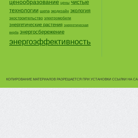
ценообразование
чистые
цены
технологии
экология
щепа
экодизайн
экостроительство
электромобили
энергетические растения
энергетическая
энергосбережение
верба
энергоэффективность
КОПИРОВАНИЕ МАТЕРИАЛОВ РАЗРЕШАЕТСЯ ПРИ УСТАНОВКИ ССЫЛКИ НА СА