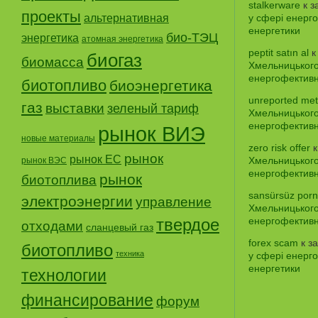
stalkerware
к з
проекты
альтернативная
у сфері енерго
енергетики
био-ТЭЦ
энергетика
атомная энергетика
peptit satın al
к
биогаз
биомасса
Хмельницького
енергофективно
биотопливо
биоэнергетика
unreported me
газ
выставки
зеленый тариф
Хмельницького
енергофективно
рынок ВИЭ
новые материалы
zero risk offer
к
рынок
рынок ЕС
Хмельницького
рынок ВЭС
енергофективно
рынок
биотоплива
sansürsüz por
электроэнергии
управление
Хмельницького
твердое
енергофективно
отходами
сланцевый газ
forex scam
к з
биотопливо
техника
у сфері енерго
енергетики
технологии
финансирование
форум