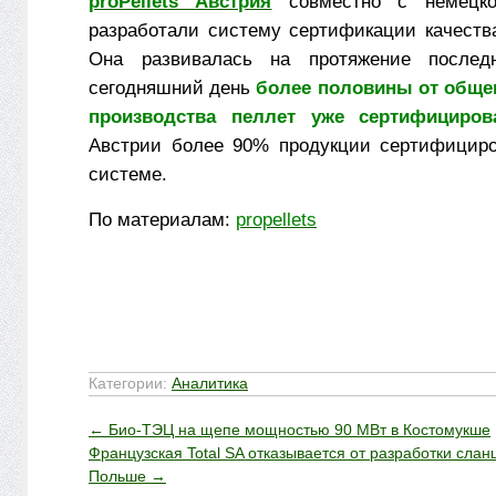
proPellets Австрия
совместно с немецко
разработали систему сертификации качества
Она развивалась на протяжение послед
сегодняшний день
более половины от обще
производства пеллет уже сертифициров
Австрии более 90% продукции сертифициро
системе.
По материалам:
propellets
Категории:
Аналитика
←
Био-ТЭЦ на щепе мощностью 90 МВт в Костомукше
Французская Total SA отказывается от разработки слан
Польше
→