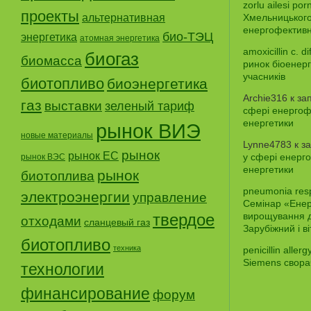
zorlu ailesi por
проекты
альтернативная
Хмельницького
енергофективно
био-ТЭЦ
энергетика
атомная энергетика
amoxicillin c. dif
биогаз
биомасса
ринок біоенер
учасників
биотопливо
биоэнергетика
Archie316
к за
газ
выставки
зеленый тариф
сфері енергофе
енергетики
рынок ВИЭ
новые материалы
Lynne4783
к з
рынок
рынок ЕС
у сфері енерго
рынок ВЭС
енергетики
рынок
биотоплива
pneumonia res
электроэнергии
управление
Семінар «Енерг
твердое
вирощування д
отходами
сланцевый газ
Зарубіжний і в
биотопливо
техника
penicillin aller
Siemens свора
технологии
финансирование
форум