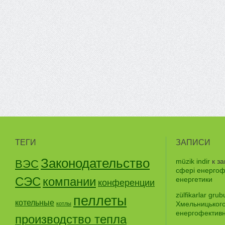
ТЕГИ
ЗАПИСИ
Законодательство
müzik indir
к з
ВЭС
сфері енергофе
СЭС
компании
енергетики
конференции
zülfikarlar grub
пеллеты
котельные
Хмельницького
котлы
енергофективно
производство тепла