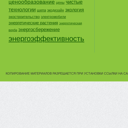
ценообразование
чистые
цены
технологии
экология
щепа
экодизайн
экостроительство
электромобили
энергетические растения
энергетическая
энергосбережение
верба
энергоэффективность
КОПИРОВАНИЕ МАТЕРИАЛОВ РАЗРЕШАЕТСЯ ПРИ УСТАНОВКИ ССЫЛКИ НА СА