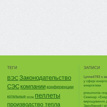
ТЕГИ
ЗАПИСИ
Законодательство
Lynne4783
к з
ВЭС
у сфері енерго
СЭС
компании
енергетики
конференции
pneumonia res
пеллеты
котельные
Семінар «Енерг
котлы
вирощування д
производство тепла
Зарубіжний і в