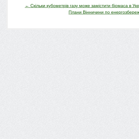
←
Скільки кубометрів газу може замістити біомаса в Укр
Плани Вінничини по енергозбере