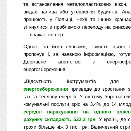
та встановлення металопластикових вікон, 
видах палива або утеплення будинків. Анал
працюють у Польщі, Чехії та інших країнах
зіткнулися з проблемою переходу на ринкове
— вважає експерт.
Однак, за його словами, замість цього в
пропонує і, за наявною інформацією, готує
Державне агентство з енергоефе
енергозбереження.
«Відсутність інструментів дл
енергозбереження
призведе до зростання за
газ та теплову енергію. У лютому борг насел
комунальні послуги зріс на 3,4% до 14 млр
середні нарахування на одного власн
рахунку складають 532,2 грн
. У країні, де
трохи більше ніж 3 тис. грн. Величезний стри