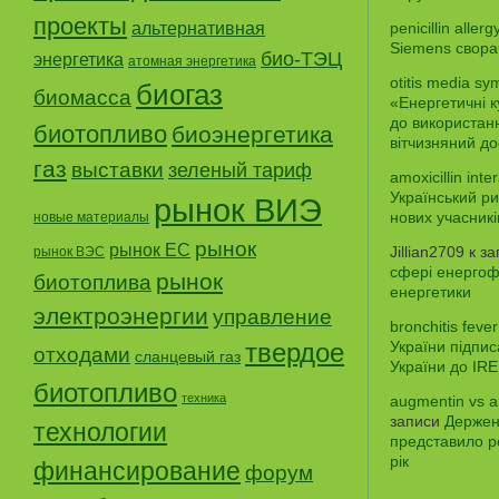
проекты
альтернативная
penicillin aller
Siemens свора
био-ТЭЦ
энергетика
атомная энергетика
otitis media sy
биогаз
биомасса
«Енергетичні 
до використанн
биотопливо
биоэнергетика
вітчизняний до
газ
выставки
зеленый тариф
amoxicillin inte
Український ри
рынок ВИЭ
нових учасникі
новые материалы
рынок
рынок ЕС
Jillian2709
к з
рынок ВЭС
сфері енергофе
рынок
биотоплива
енергетики
электроэнергии
управление
bronchitis fever
твердое
України підпи
отходами
сланцевый газ
України до IR
биотопливо
техника
augmentin vs a
записи
Держен
технологии
представило р
рік
финансирование
форум