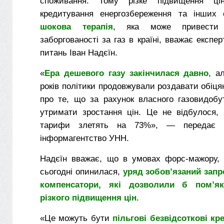
споживання. Тому різке підвищення ці
кредитування енергозбереження та інших
шокова терапія
, яка може привести 
заборгованості за газ в країні, вважає експе
питань Іван Надєїн.
«
Ера дешевого газу закінчилася давно
, а
років політики продовжували роздавати обіцян
про те, що за рахунок власного газовидоб
утримати зростання цін. Це не відбулося, 
тарифи злетять на 73%», — передає с
інформагентство УНН.
Надєїн вважає, що в умовах форс-мажору, 
сьогодні опинилася,
уряд зобов’язаний запр
компенсатори, які дозволили б пом’як
різкого підвищення цін
.
«Це можуть бути
пільгові безвідсоткові кр