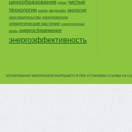
ценообразование
чистые
цены
технологии
экология
щепа
экодизайн
экостроительство
электромобили
энергетические растения
энергетическая
энергосбережение
верба
энергоэффективность
КОПИРОВАНИЕ МАТЕРИАЛОВ РАЗРЕШАЕТСЯ ПРИ УСТАНОВКИ ССЫЛКИ НА СА