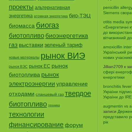
проекты
альтернативная
penicillin aller
Siemens свора
био-ТЭЦ
энергетика
атомная энергетика
otitis media sy
биогаз
биомасса
«Енергетичні 
до використанн
биотопливо
биоэнергетика
вітчизняний до
газ
выставки
зеленый тариф
amoxicillin inte
Український ри
рынок ВИЭ
нових учасникі
новые материалы
рынок
рынок ЕС
Jillian2709
к з
рынок ВЭС
сфері енергофе
рынок
биотоплива
енергетики
электроэнергии
управление
bronchitis fever
твердое
України підпи
отходами
сланцевый газ
України до IR
биотопливо
техника
augmentin vs a
записи
Держен
технологии
представило р
рік
финансирование
форум