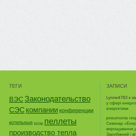
ТЕГИ
ЗАПИСИ
Законодательство
Lynne4783
к з
ВЭС
у сфері енерго
СЭС
компании
енергетики
конференции
pneumonia res
пеллеты
котельные
Семінар «Енерг
котлы
вирощування д
производство тепла
Зарубіжний і в