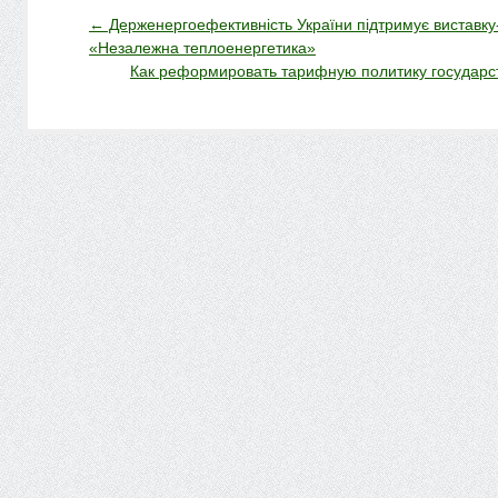
←
Держенергоефективність України підтримує виставк
«Незалежна теплоенергетика»
Как реформировать тарифную политику государс