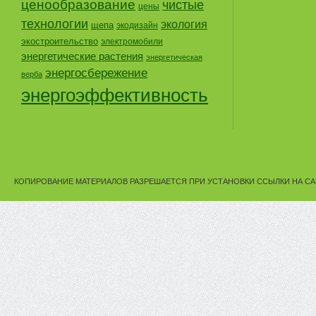
ценообразование
чистые
цены
технологии
экология
щепа
экодизайн
экостроительство
электромобили
энергетические растения
энергетическая
энергосбережение
верба
энергоэффективность
КОПИРОВАНИЕ МАТЕРИАЛОВ РАЗРЕШАЕТСЯ ПРИ УСТАНОВКИ ССЫЛКИ НА СА