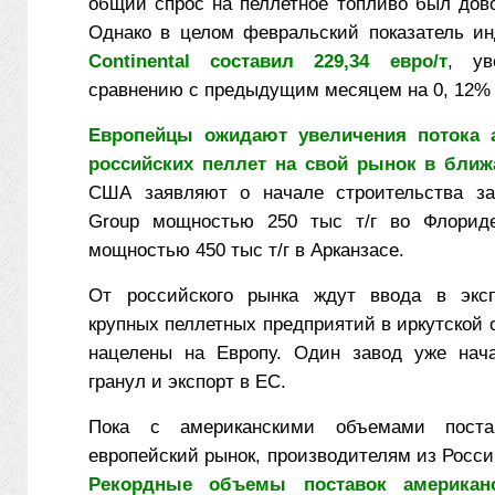
общий спрос на пеллетное топливо был дов
Однако в целом февральский показатель и
Continental составил 229,34 евро/т
, ув
сравнению с предыдущим месяцем на 0, 12% (
Европейцы ожидают увеличения потока 
российских пеллет на свой рынок в бли
США заявляют о начале строительства зав
Group мощностью 250 тыс т/г во Флориде,
мощностью 450 тыс т/г в Арканзасе.
От российского рынка ждут ввода в экс
крупных пеллетных предприятий в иркутской 
нацелены на Европу. Один завод уже нача
гранул и экспорт в ЕС.
Пока с американскими объемами поста
европейский рынок, производителям из Росси
Рекордные объемы поставок американ