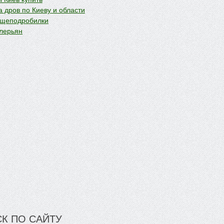
 дров по Киеву и области
 щеподробилки
лерьян
К ПО САЙТУ