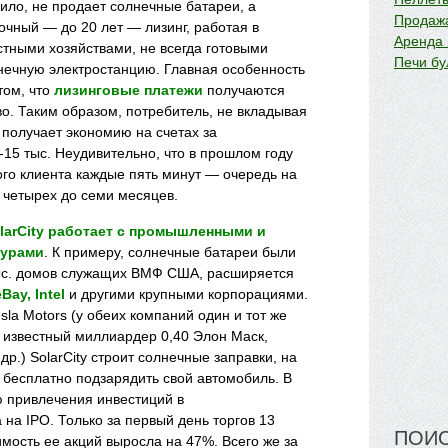
авило, не продает солнечные батареи, а
Продажа
очный — до 20 лет — лизинг, работая в
Аренда
тными хозяйствами, не всегда готовыми
Печи бу
нечную электростанцию. Главная особенность
 том, что
лизинговые платежи
получаются
во. Таким образом, потребитель, не вкладывая
т получает экономию на счетах за
-15 тыс. Неудивительно, что в прошлом году
го клиента каждые пять минут — очередь на
 четырех до семи месяцев.
larCity работает с промышленными и
турами
. К примеру, солнечные батареи были
ыс. домов служащих ВМФ США, расширяется
Bay, Intel
и другими крупными корпорациями.
sla Motors (у обеих компаний один и тот же
 известный миллиардер 0,40 Элон Маск,
др.) SolarCity строит солнечные заправки, на
 бесплатно подзарядить свой автомобиль. В
ю привлечения инвестиций в
на IPO. Только за первый день торгов 13
ПОИС
мость ее акций выросла на 47%. Всего же за