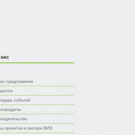
 НАС
нес предложения
дается
ендарь событий
опродукты
онодательство
ы проектов в секторе ВИЭ