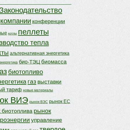
Законодательство
компании
конференции
пеллеты
ные
котлы
зводство тепла
кты
альтернативная энергетика
биомасса
био-ТЭЦ
энергетика
аз
биотопливо
нергетика
газ
выставки
ый тариф
новые материалы
ок ВИЭ
рынок ЕС
рынок ВЭС
рынок
 биотоплива
троэнергии
управление
твердое
дами