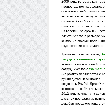
2006 году, которая, как пр
предоставляет их в долгоср
основном с небольшими час
выложить всю сумму за сол
бизнеса SolarCity состоит в
ниже счетов за электричест
ни копейки, за срок в 20 ле
электричество в размере $6
компания обслуживала ново
подключение составляла от
Кроме частных хозяйств,
So
государственными струк
установлены
на 6,5 т
почти
сотрудничество с
Walmart, e
А в рамках партнерства с Te
руководитель и акционер —
создатель PayPal, SpaceX и 
которых потребитель может
2012 году компания с цель
дальнейшее
вышла 
развитие
декабря прошлого года стои