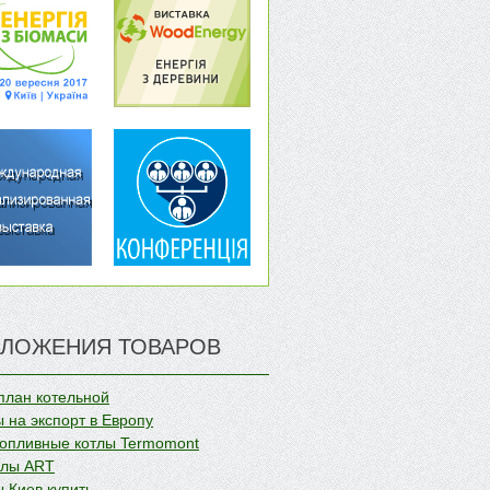
ЛОЖЕНИЯ ТОВАРОВ
план котельной
 на экспорт в Европу
опливные котлы Termomont
олы ART
 Киев купить