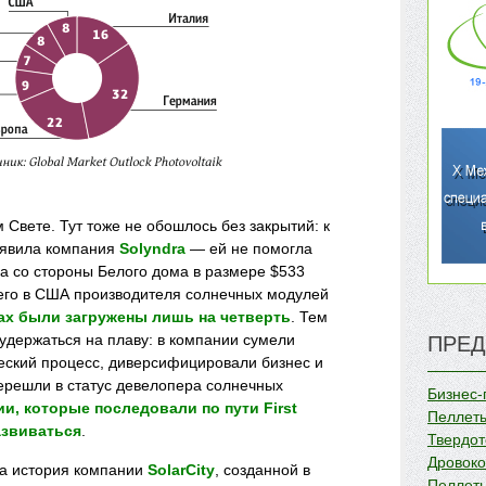
 Свете. Тут тоже не обошлось без закрытий: к
ъявила компания
Solyndra
— ей не помогла
а со стороны Белого
дома
в размере $533
его в США производителя солнечных модулей
годах были загружены лишь на четверть
. Тем
а удержаться на плаву: в компании сумели
ПРЕД
еский процесс, диверсифицировали бизнес и
перешли в статус девелопера солнечных
Бизнес-
ии, которые последовали по пути First
Пеллеты
азвиваться
.
Твердот
Дровок
а история компании
SolarCity
, созданной в
Пеллеты