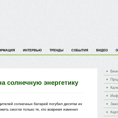
ОРМАЦИЯ
ИНТЕРВЬЮ
ТРЕНДЫ
СОБЫТИЯ
ВИДЕО
О
Биз
Про
на солнечную энергетику
Кал
Инф
дителей солнечных батарей погубил десятки их
Зак
жить смогли только те, кто вовремя изменил
Карт