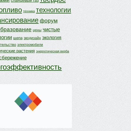
сланцевый газ
опливо
технологии
техника
нсирование
форум
бразование
чистые
цены
логии
экология
щепа
экодизайн
ительство
электромобили
ические растения
энергетическая верба
осбережение
ргоэффективность