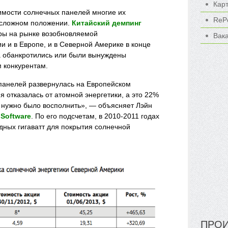
Кар
оимости солнечных панелей многие их
ReP
 сложном положении.
Китайский демпинг
ры на рынке возобновляемой
Вак
и и в Европе, и в Северной Америке в конце
а обанкротились или были вынуждены
 конкурентам.
панелей развернулась на Европейском
я отказалась от атомной энергетики, а это 22%
о нужно было восполнить», — объясняет Лэйн
 Software
. По его подсчетам, в 2010-2011 годах
дных гигаватт для покрытия солнечной
ПРОИ