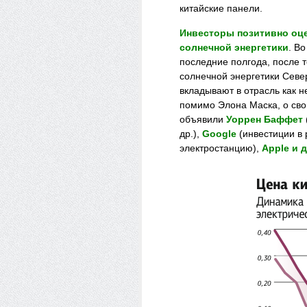
китайские панели.
Инвесторы позитивно оц
солнечной энергетики
. В
последние полгода, после т
солнечной энергетики Север
вкладывают в отрасль как н
помимо Элона Маска, о сво
объявили
Уоррен Баффет
др.),
Google
(инвестиции в
электростанцию),
Apple и 