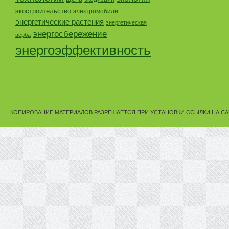
экостроительство
электромобили
энергетические растения
энергетическая
энергосбережение
верба
энергоэффективность
КОПИРОВАНИЕ МАТЕРИАЛОВ РАЗРЕШАЕТСЯ ПРИ УСТАНОВКИ ССЫЛКИ НА СА