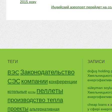
2015 року
Индийский аэропорт перейдет на с
ТЕГИ
ЗАПИСИ
Законодательство
doğuş holding p
ВЭС
Хмельницького
СЭС
компании
енергофективно
конференции
süleyman soylu
пеллеты
котельные
Хмельницького
котлы
енергофективно
производство тепла
cheap loans
к 
проекты
альтернативная
у сфері енерго