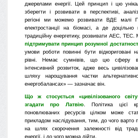
джерелами енергії. Цей принцип і цю уніка
зберегти і розвивати в перспективі, аналі
регіоні ми можемо розвивати ВДЕ малі 
електростанції на біомасі, а де доцільно 
традиційну енергетику, розвивати АЕС, ТЕС. М
підтримувати принцип розумної достатност
умови роботи повинні бути відкориговані н
рівні. Немає сумнівів, що цю сферу в
інтенсивний розвиток, адже весь цивілізов
шляху нарощування частки альтернативно
енергобалансах» — зазначає він.
Що ж стосується «цивілізованого світ
згадати про Латвію
. Політика цієї к
поновлюваних ресурсів цілком може ста
прикладом наслідування, тим, до чого варто 
на шлях скорочення залежності від трад
енергії, і до чого можна дійти.