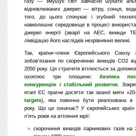
газу — змушує світ завчасно шукати альт
відновлюваних джерел — вітру, сонця, води
того, до цього спонукає і згубний техно
навколишнє середовище в процесі використа
джерел енергії (аварії на АЕС, викиди Т
ліквідацію його наслідків незрівнянно великі.
Так, країни-члени Європейського Союзу
зобов’язання по скороченню викидів CO2 в
2050 року. Ця стратегія втілюється за допомо
охоплює три площини:
безпека пос
конкуренцію і стабільний розвиток
. Зокр
етапі ЄС прагне досягти так званої мети «20-
targets
), яка повинна бути реалізована в
року. Що це означає? У європейських краї
п’ять років на втілення мрії:
скорочення викидів парникових газів на