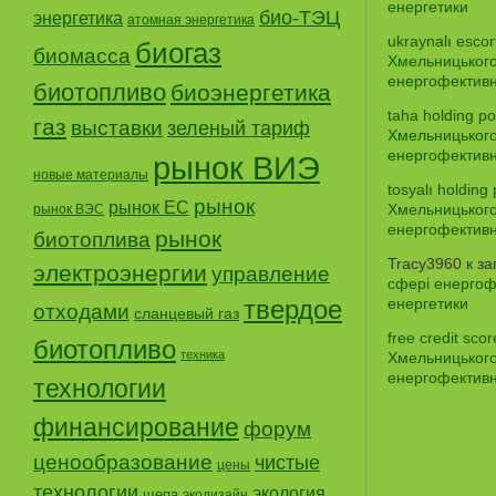
енергетики
био-ТЭЦ
энергетика
атомная энергетика
ukraynalı escor
биогаз
биомасса
Хмельницького
енергофективно
биотопливо
биоэнергетика
taha holding po
газ
выставки
зеленый тариф
Хмельницького
енергофективно
рынок ВИЭ
новые материалы
tosyalı holding 
рынок
рынок ЕС
Хмельницького
рынок ВЭС
енергофективно
рынок
биотоплива
Tracy3960
к з
электроэнергии
управление
сфері енергофе
твердое
енергетики
отходами
сланцевый газ
free credit sco
биотопливо
техника
Хмельницького
енергофективно
технологии
финансирование
форум
ценообразование
чистые
цены
технологии
экология
щепа
экодизайн