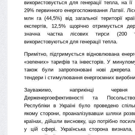
використовується для генерації тепла, на її
29% первинного енергоспоживання Латвії. Ліс
млн га (44,5%) від загальної території кра
експертів, 12,5% щорічно отримується де
значна частка лісових тирси (200 
використовуються для генерації тепла.
Примітно, підтримується відновлювана енерг
«зелених» тарифів та інвесторів. У минуло
також були запропоновані нові джерела 
тендери і стимулювання енергоємних виробни
Зауважимо, наприкінці червня М
Держенергоефективності та Посольство
Республіки в Україні було проведено спіль
якому сторони, проаналізувавши шляхи розв
країнах, дійшли висновку, що потрібно поси
у цій сфері. Українська сторона визнала