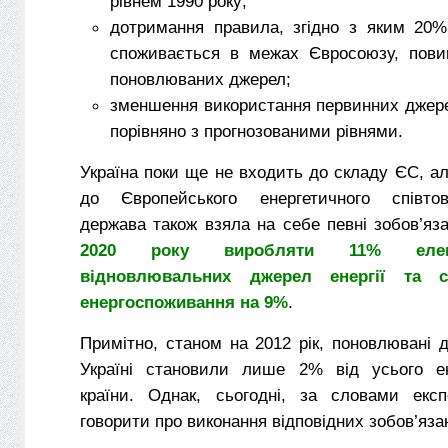
рівнем 1990 року;
дотримання правила, згідно з яким 20% 
споживається в межах Євросоюзу, пови
поновлюваних джерел;
зменшення використання первинних джере
порівняно з прогнозованими рівнями.
Україна поки ще не входить до складу ЄС, 
до Європейського енергетичного співто
держава також взяла на себе певні зобов’яз
2020 року виробляти 11% елект
відновлювальних джерел енергії та с
енергоспоживання на 9%
.
Примітно, станом на 2012 рік, поновлювані д
Україні становили лише 2% від усього ен
країни. Однак, сьогодні, за словами експ
говорити про виконання відповідних зобов’яза