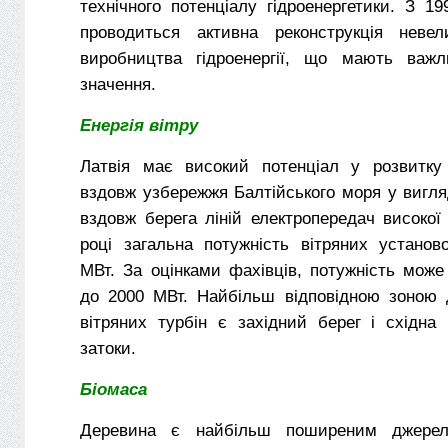
технічного потенціалу гідроенергетики. З 19
проводиться активна реконструкція невел
виробництва гідроенергії, що мають важл
значення.
Енергія вітру
Латвія має високий потенціал у розвитку в
вздовж узбережжя Балтійського моря у вигл
вздовж берега ліній електропередач високої
році загальна потужність вітряних установ
МВт. За оцінками фахівців, потужність мож
до 2000 МВт. Найбільш відповідною зоною 
вітряних турбін є західний берег і східна
затоки.
Біомаса
Деревина є найбільш поширеним джерел