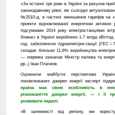
«За останні три роки в Україні за рахунок пр
законодавчому рівні, які сьогодні актуалізова
№2010-д, в частині зменшення тарифів на «
проекти відновлюваної енергетики активно 
підсумками 2014 року електростанціями вітр
біомасі в Україні вироблено 1,7 млрд кВт/год
год. забезпечили гідроелектростанції (ГЕС і
складає близько 11,8% виробництва електроен
— зокрема зазначає Міністр палива та енерг
рр..) Іван Плачков.
Оцінюючи майбутні перспективи Украї
поновлюваних джерел енергії експерт підк
країна має свою особливість в ене
різноманіття джерел енергії, — і її тр
розвивати надалі
.
«В залежності від регіону, ми корист