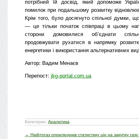
потрібний їй досвід, який допоможе Украї
помилок при подальшому розвитку відновлюв
Крім того, було досягнуто спільної думки, щ
— це тільки початок співпраці в цьому нап
сторони домовилися об’єднати спіл
продовжувати рухатися в напрямку розвитк
енергетики і використання альтернативних вид
Автор: Вадим Менаєв
Перепост:
jkg-portal.com.ua
Категории:
Аналитика
←
Нафтогаз оприлюднив статистику цін на закупку газу 