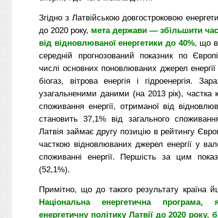
Згідно з Латвійською довгостроковою енергет
до 2020 року,
мета держави — збільшити ча
від відновлюваної енергетики до 40%
, що в
середній прогнозований показник по Європ
числі основних поновлюваних джерел енергії 
біогаз, вітрова енергія і гідроенергія. Зар
узагальненими даними (на 2013 рік), частка к
споживання енергії, отриманої від відновлюв
становить 37,1% від загального споживанн
Латвія займає другу позицію в рейтингу Євр
часткою відновлюваних джерел енергії у ва
споживанні енергії. Першість за цим пока
(52,1%).
Примітно, що до такого результату країна й
Національна енергетична програма, 
енергетичну політику Латвії до 2020 року,