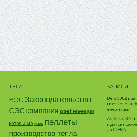
ТЕГИ
ЗАПИСИ
Законодательство
Demi3062
к за
ВЭС
сфері енергофе
СЭС
компании
енергетики
конференции
Arabella1370
к
пеллеты
котельные
підписав Зако
котлы
до IRENA
производство тепла