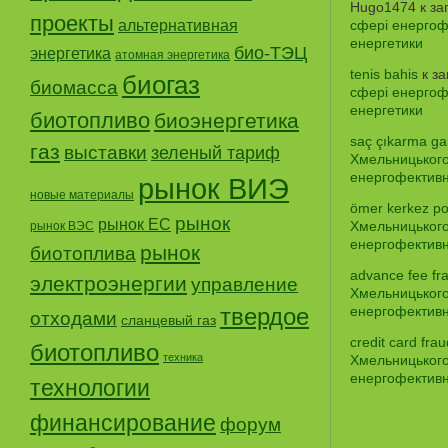
Hugo1474
к за
проекты
альтернативная
сфері енергофе
енергетики
био-ТЭЦ
энергетика
атомная энергетика
tenis bahis
к з
биогаз
биомасса
сфері енергофе
енергетики
биотопливо
биоэнергетика
saç çıkarma gar
газ
выставки
зеленый тариф
Хмельницького
енергофективно
рынок ВИЭ
новые материалы
ömer kerkez po
рынок
рынок ЕС
Хмельницького
рынок ВЭС
енергофективно
рынок
биотоплива
advance fee fr
электроэнергии
управление
Хмельницького
твердое
енергофективно
отходами
сланцевый газ
credit card frau
биотопливо
техника
Хмельницького
енергофективно
технологии
финансирование
форум