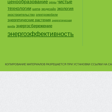
ценообразование
чистые
цены
технологии
экология
щепа
экодизайн
экостроительство
электромобили
энергетические растения
энергетическая
энергосбережение
верба
энергоэффективность
КОПИРОВАНИЕ МАТЕРИАЛОВ РАЗРЕШАЕТСЯ ПРИ УСТАНОВКИ ССЫЛКИ НА СА