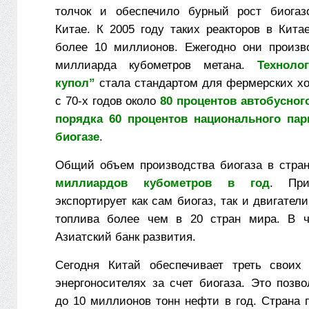
толчок и обеспечило бурный рост биогаз
Китае. К 2005 году таких реакторов в Кита
более 10 миллионов. Ежегодно они произв
миллиарда кубометров метана.
Техноло
купол”
стала стандартом для фермерских хо
с 70-х годов около
80 процентов автобусного
порядка 60 процентов национального пар
биогазе
.
Общий объем производства биогаза в стра
миллиардов кубометров в год
. Пр
экспортирует как сам биогаз, так и двигатели
топлива более чем в 20 стран мира. В ча
Азиатский банк развития.
Сегодня Китай обеспечивает треть своих 
энергоносителях за счет биогаза. Это позв
до 10 миллионов тонн нефти в год. Страна 