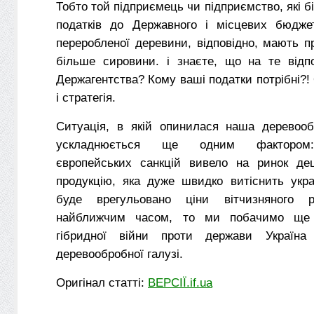
Тобто той підприємець чи підприємство, які 
податків до Державного і місцевих бюдже
переробленої деревини, відповідно, мають 
більше сировини. і знаєте, що на те відпо
Держагентства? Кому ваші податки потрібні?!
і стратегія.
Ситуація, в якій опинилася наша деревооб
ускладнюється ще одним фактором:
європейських санкцій вивело на ринок де
продукцію, яка дуже швидко витіснить укра
буде врегульовано ціни вітчизняного 
найближчим часом, то ми побачимо ще 
гібридної війни проти держави Україн
деревообробної галузі.
Оригінал статті:
ВЕРСІЇ.if.ua