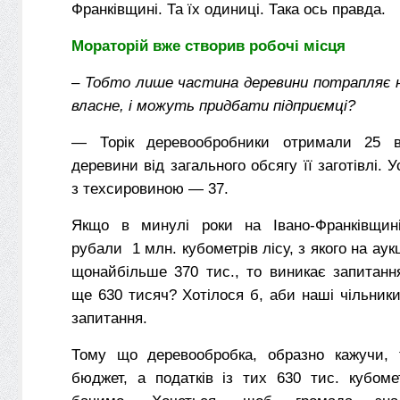
Франківщині. Та їх одиниці. Така ось правда.
Мораторій вже створив робочі місця
–
Тобто лише частина деревини потрапляє на 
власне, і можуть придбати підприємці?
— Торік деревообробники отримали 25 від
деревини від загального обсягу її заготівлі. 
з техсировиною — 37.
Якщо в минулі роки на Івано-Франківщин
рубали 1 млн. кубометрів лісу, з якого на ау
щонайбільше 370 тис., то виникає запитанн
ще 630 тисяч? Хотілося б, аби наші чільники
запитання.
Тому що деревообробка, образно кажучи, 
бюджет, а податків із тих 630 тис. кубоме