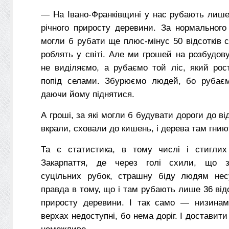
— На Івано-Франківщині у нас рубають лише 
річного приросту деревини. За нормального
могли б рубати ще плюс-мінус 50 відсотків ст
роблять у світі. Але ми грошей на розбудов
не виділяємо, а рубаємо той ліс, який рос
попід селами. Збурюємо людей, бо рубаєм
даючи йому піднятися.
А гроші, за які могли б будувати дороги до ві
вкрали, сховали до кишень, і дерева там гнию
Та є статистика, в тому числі і стиглих 
Закарпаття, де через голі схили, що 
суцільних рубок, страшну біду людям нес
правда в тому, що і там рубають лише 36 відс
приросту деревини. І так само — низинам
верхах недоступні, бо нема доріг. І доставит