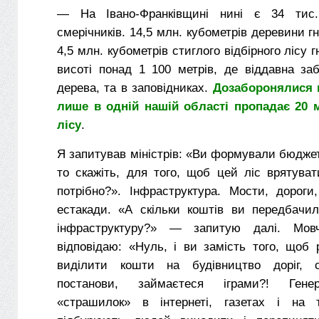
— На Івано-Франківщині нині є 34 тис
смерічників. 14,5 млн. кубометрів деревини г
4,5 млн. кубометрів стиглого відбірного лісу 
висоті понад 1 100 метрів, де віддавна за
дерева, та в заповідниках.
Дозаборонялися 
лише в одній нашій області пропадає 20 
лісу
.
Я запитував міністрів: «Ви формували бюджет 
то скажіть, для того, щоб цей ліс врятува
потрібно?». Інфраструктура. Мости, дороги, 
естакади. «А скільки коштів ви передбачи
інфраструктуру?» — запитую далі. Мов
відповідаю: «Нуль, і ви замість того, щоб 
виділити кошти на будівництво доріг, с
постанови, займаєтеся іграми?! Гене
«страшилок» в інтернеті, газетах і на т