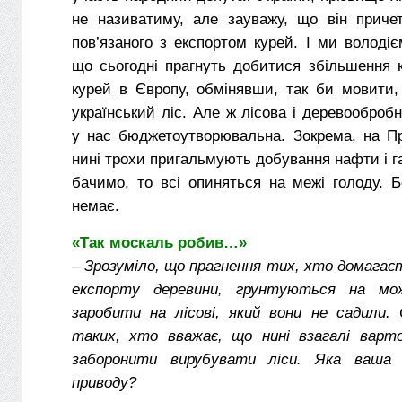
не називатиму, але зауважу, що він причет
пов’язаного з експортом курей. І ми володі
що сьогодні прагнуть добитися збільшення 
курей в Європу, обмінявши, так би мовити,
український ліс. Але ж лісова і деревооброб
у нас бюджетоутворювальна. Зокрема, на Пр
нині трохи пригальмують добування нафти і га
бачимо, то всі опиняться на межі голоду. 
немає.
«Так москаль робив…»
– Зрозуміло, що прагнення тих, хто домагає
експорту деревини, грунтуються на мо
заробити на лісові, який вони не садили.
таких, хто вважає, що нині взагалі варт
заборонити вирубувати ліси. Яка ваша
приводу?