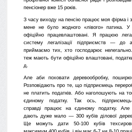
пенсіонер вже 15 років.
З часу виходу на пенсію працює моя фірма і з
мене не було жодного «лівого» патика. У
офіційно працевлаштовані. Я працюю лега
систему легалізації підприємств — до а
приймаємо тих, хто господарює нелегально.
теж мають бути офіційно влаштовані, податки
д.
Але аби поховати деревообробку, поширюю
Розповідають про те, що підприємець переро
не платить податків. Або наголошують на т
єдиному податку. Так ось, підприємець-
справді працює на єдиному податку. Але
дають дуже мало — 300 кубів ділової дерев
Ще можуть дати 50-100 кубів техсиров
максимум 400 кубів. і він має 6-7 чи 8-10 праці