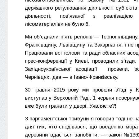
державного регулювання діяльності суб’єктів
діяльності, пов’язаної з реалізацією
лісоматеріалів» не було б.
Ми об’єднали п’ять регіонів — Тернопільщину,
Франківщину, Львівщину та Закарпаття. і не п
Працювали всі голови та ради обласних асоц
прес-конференції у Києві, проводили з’їзди.
Західноукраїнської асоціації провели, з
Чернівцях, два — в Івано-Франківську.
30 травня 2015 року ми провели з’їзд у К
виступав у Верховній Раді. 1 червня повернув
вже були гранати у дворі. Уявляєте?!
З парламентської трибуни я говорив тоді не н
для тих, хто сподівався, що введенню мора
деревини вдасться запобігти, — закон №136