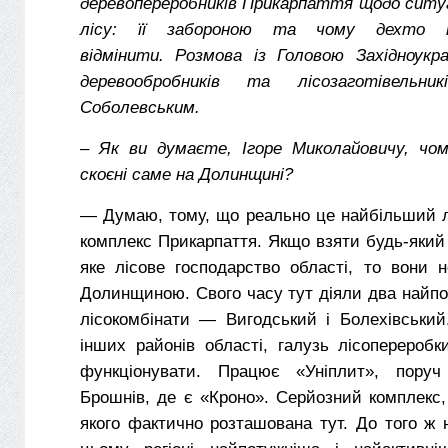
деревопереробників Прикарпаття щодо ситуа
лісу: її забороною та чому дехто н
відмінити.
Розмова із Головою Західноукраї
деревообробників та лісозаготівельн
Соболевським.
– Як ви думаєте, Ігоре Миколайовичу, чом
скоєні саме на Долинщині?
— Думаю, тому, що реально це найбільший 
комплекс Прикарпаття. Якщо взяти будь-який
яке лісове господарство області, то вони 
Долинщиною. Свого часу тут діяли два найпот
лісокомбінати — Вигодський і Болехівський
інших районів області, галузь лісоперероб
функціонувати. Працює «Уніплит», пору
Брошнів, де є «Кроно». Серйозний комплекс
якого фактично розташована тут. До того ж 