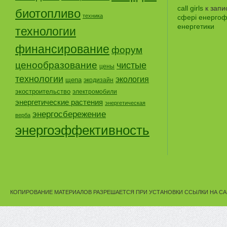
call girls
к зап
биотопливо
техника
сфері енергофе
енергетики
технологии
финансирование
форум
ценообразование
чистые
цены
технологии
экология
щепа
экодизайн
экостроительство
электромобили
энергетические растения
энергетическая
энергосбережение
верба
энергоэффективность
КОПИРОВАНИЕ МАТЕРИАЛОВ РАЗРЕШАЕТСЯ ПРИ УСТАНОВКИ ССЫЛКИ НА СА