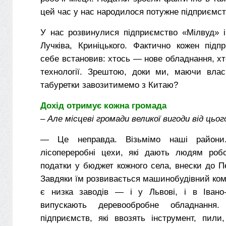
цей час у нас народилося потужне підприємс
У нас розвинулися підприємство «Мілвуд» і
Лучківа, Криніцького. Фактично кожен під
себе встановив: хтось — нове обладнання, х
технології. Зрештою, доки ми, маючи власн
табуретки завозитимемо з Китаю?
Дохід отримує кожна громада
– Але місцеві громади великої вигоди від цьо
— Це неправда. Візьмімо наші райони
лісопереробні цехи, які дають людям роб
податки у бюджет кожного села, внески до П
Завдяки їм розвивається машинобудівний ком
є низка заводів — і у Львові, і в Івано-Ф
випускають деревообробне обладнання.
підприємств, які ввозять інструмент, пили,