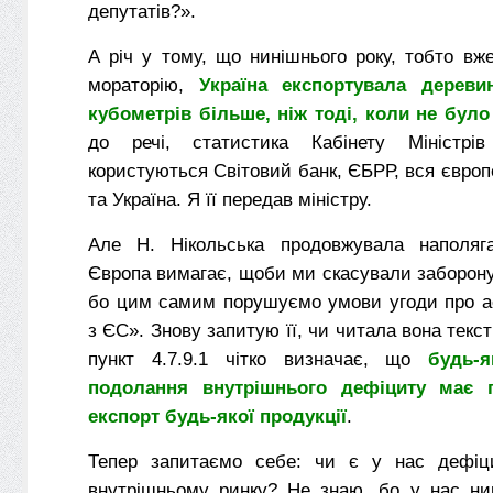
депутатів?».
А річ у тому, що нинішнього року, тобто вж
мораторію,
Україна експортувала дереви
кубометрів більше, ніж тоді, коли не бул
до речі, статистика Кабінету Міністр
користуються Світовий банк, ЄБРР, вся європ
та Україна. Я її передав міністру.
Але Н. Нікольська продовжувала наполяга
Європа вимагає, щоби ми скасували заборону 
бо цим самим порушуємо умови угоди про ас
з ЄС». Знову запитую її, чи читала вона текст 
пункт 4.7.9.1 чітко визначає, що
будь-
подолання внутрішнього дефіциту має 
експорт будь-якої продукції
.
Тепер запитаємо себе: чи є у нас дефіц
внутрішньому ринку? Не знаю, бо у нас нин