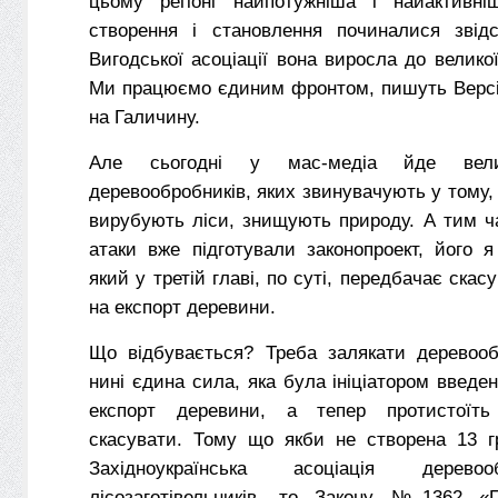
цьому регіоні найпотужніша і найактивніш
створення і становлення починалися звід
Вигодської асоціації вона виросла до великої
Ми працюємо єдиним фронтом, пишуть Версі
на Галичину.
Але сьогодні у мас-медіа йде вел
деревообробників, яких звинувачують у тому, 
вирубують ліси, знищують природу. А тим ч
атаки вже підготували законопроект, його 
який у третій главі, по суті, передбачає ска
на експорт деревини.
Що відбувається? Треба залякати деревооб
нині єдина сила, яка була ініціатором введе
експорт деревини, а тепер протистоїт
скасувати. Тому що якби не створена 13 г
Західноукраїнська асоціація дерево
лісозаготівельників, то Закону №1362 «П