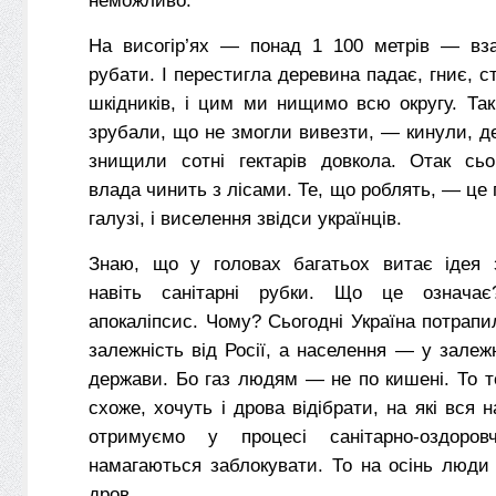
неможливо.
На висогір’ях — понад 1 100 метрів — вза
рубати. І перестигла деревина падає, гниє, с
шкідників, і цим ми нищимо всю округу. Та
зрубали, що не змогли вивезти, — кинули, де
знищили сотні гектарів довкола. Отак сьог
влада чинить з лісами. Те, що роблять, — це
галузі, і виселення звідси українців.
Знаю, що у головах багатьох витає ідея 
навіть санітарні рубки. Що це означає
апокаліпсис. Чому? Сьогодні Україна потрапи
залежність від Росії, а населення — у залежн
держави. Бо газ людям — не по кишені. То те
схоже, хочуть і дрова відібрати, на які вся н
отримуємо у процесі санітарно-оздоров
намагаються заблокувати. То на осінь люди
дров.