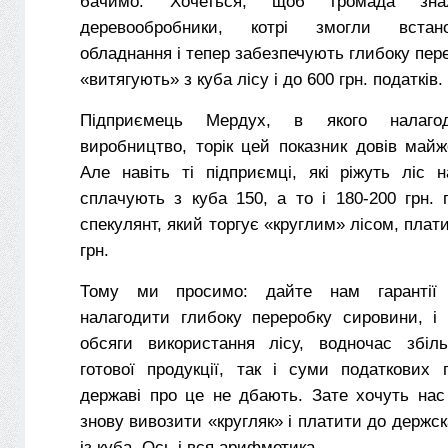
бачимо. Хочеться, щоб громада зн
деревообробники, котрі змогли встан
обладнання і тепер забезпечують глибоку пер
«витягують» з куба лісу і до 600 грн. податків.
Підприємець Мердух, в якого налаго
виробництво, торік цей показник довів майж
Але навіть ті підприємці, які ріжуть ліс 
сплачують з куба 150, а то і 180-200 грн. п
спекулянт, який торгує «круглим» лісом, плат
грн.
Тому ми просимо: дайте нам гарантії 
налагодити глибоку переробку сировини, 
обсяги використання лісу, водночас збіл
готової продукції, так і суми податкових 
державі про це не дбають. Зате хочуть нас
знову вивозити «кругляк» і платити до держск
із куба. Ось і вся арифметика.