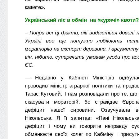
кажете».
Український ліс в обмін на «курячі» квоти?
–
Попри всі ці факти, які видаються доволі 
Україні все ще потужно лобіюють пита
мораторію на експорт деревини. і аргумент
він, нібито, суперечить умовам угоди про асо
ЄС.
— Недавно у Кабінеті Міністрів відбула
проводив міністр аграрної політики та продо
Тарас Кутовий. І нам розповідали про те, що 
скасувати мораторій, бо страждає Євро
дефіцит нашої сировини. Озвучувала в
Нікольська. Я її запитав: «Пані Нікольськ
дефіцит і чому ви говорите неправду сус
обманюєте своїх колег по Кабміну і присут