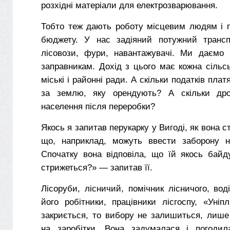
розхідні матеріали для електрозварювання.
Тобто теж дають роботу місцевим людям і п
бюджету. У нас задіяний потужний транс
лісовози, фури, навантажувачі. Ми даємо 
заправникам. Дохід з цього має кожна сільс
міські і районні ради. А скільки податків пла
за землю, яку орендують? А скільки дро
населення після переробки?
Якось я запитав перукарку у Вигоді, як вона с
що, наприклад, можуть ввести заборону н
Спочатку вона відповіла, що їй якось байд
стрижеться?» — запитав її.
Лісоруби, лісничий, помічник лісничого, воді
його робітники, працівники лісгоспу, «Уні
закриється, то вибору не залишиться, лише
на заробітки. Вона задумалася і погодил