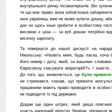
внутрішнього ринку лісоматеріалів. Він зупини
те що має право, вона зобов’язана заборонити
нині українець вже не може купити дошку, аб
дах чи щось інше зробити в особистому госп
високою є ціна — за куб дошки потрібно ві
місячну зарплату.
Та повернуся до нашої дискусії на нарад
Нікольську: «Назвіть мені, будь ласка, хоча 
його номер і дату, який, за вашими словами
Євросоюзу скасувати мораторій?». І знаєте,
До того, що, виявляється,
це були приватні 
не стримався, сказав, що приватні консульта
працівники мають право проводити в особис
не підводити їх під державні.
Додам ще один штрих, який дещо пояснює.
участь народний депутат України, прізвище я