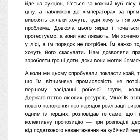
йде на аукціон, б’ється за кожний куб лісу,
ціну, а наближені до «імператора» за пря
вивозять скільки хочуть, куди хочуть і як хо
проблема. Довкола цього якраз і точаться
протестуємо, а вони нас лякають. Ми хочемо
у лісі, а їм порядок не потрібен. Їм важко то
хочуть його скасувати. Нам дозволяли пр
заробляти гроші доти, доки вони могли безме
А коли ми цьому спробували покласти край, т
що їм вітчизняна промисловість не потрі
першому засіданні робочої групи, ко
Держагентство лісових ресурсів, МінАПК взя
нового положення про порядок реалізації сиро
одним із перших, розповідав те саме, що і 
колективну пропозицію — при розподілі де
від податкового навантаження на кубічний мет