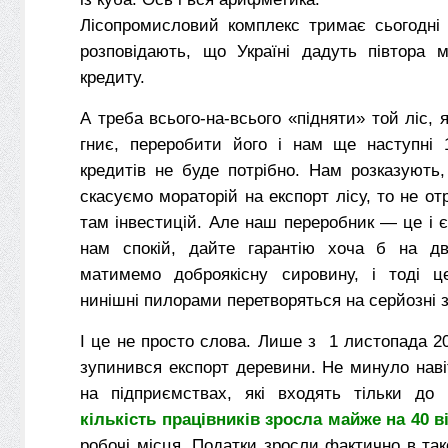
Лісопромисловий комплекс тримає сьогодні 
розповідають, що Україні дадуть півтора м
кредиту.
А треба всього-на-всього «підняти» той ліс, я
гниє, переробити його і нам ще наступні 
кредитів не буде потрібно. Нам розказують
скасуємо мораторій на експорт лісу, то не о
там інвестицій. Але наш переробник — це і є
нам спокій, дайте гарантію хоча б на дв
матимемо доброякісну сировину, і тоді ц
нинішні пилорами перетворяться на серйозні 
І це не просто слова. Лише з 1 листопада 2
зупинився експорт деревини. Не минуло навіт
на підприємствах, які входять тільки до н
кількість працівників зросла майже на 40 в
робочі місця. Податки зросли фактично в так