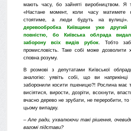
мають часу, бо зайняті виробництвом. Я т
«Настане момент, коли часу матимете 
стоятиме, а люди будуть на вулиці».
деревообробка Київщини уже другий 
повністю, бо Київська облрада вида
заборону всіх видів рубок
. Тобто заб
промисловість. Таке собі може дозволити х
сповна розуму.
В розмові з депутатами Київської облрад
аналогію: уявіть собі, що ви наприкінці
заборонили косити пшеницю?! Рослина має т
висіятися, вирости, дозріти, всохнути, впаст
вчасно дерево не зрубати, не переробити, то 
цьому випадку.
–
Але ради, ухвалюючи такі рішення, очевид
вагомі підстави?