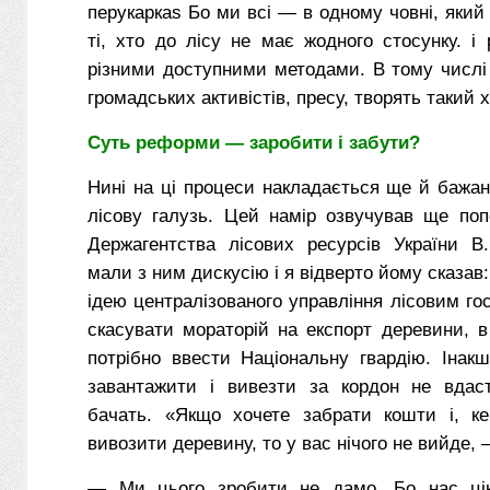
перукаркаѕ Бо ми всі — в одному човні, який
ті, хто до лісу не має жодного стосунку. і
різними доступними методами. В тому числі
громадських активістів, пресу, творять такий 
Суть реформи — заробити і забути?
Нині на ці процеси накладається ще й бажа
лісову галузь. Цей намір озвучував ще поп
Держагентства лісових ресурсів України В
мали з ним дискусію і я відверто йому сказав
ідею централізованого управління лісовим гос
скасувати мораторій на експорт деревини, в
потрібно ввести Національну гвардію. Інак
завантажити і вивезти за кордон не вдас
бачать. «Якщо хочете забрати кошти і, к
вивозити деревину, то у вас нічого не вийде,
— Ми цього зробити не дамо. Бо нас ці