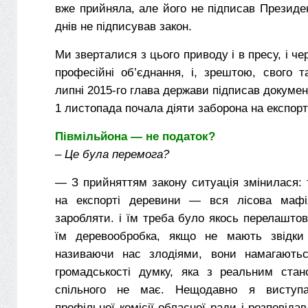
вже прийняла, але його не підписав Президе
днів не підписував закон.
Ми зверталися з цього приводу і в пресу, і че
професійні об’єднання, і, зрештою, свого 
липні 2015-го глава держави підписав документ
1 листопада почала діяти заборона на експорт
Півмільйона — не податок?
– Це була перемога?
— З прийняттям закону ситуація змінилася: т
на експорті деревини — вся лісова маф
заробляти. і їм треба було якось перелашто
їм деревообробка, якщо не мають звідки 
називаючи нас злодіями, вони намагають
громадськості думку, яка з реальним стан
спільного не має. Нещодавно я виступа
профільної комісії обласної ради і розповіда