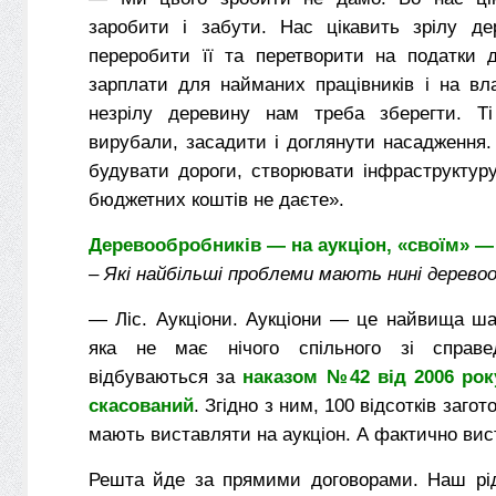
заробити і забути. Нас цікавить зрілу де
переробити її та перетворити на податки 
зарплати для найманих працівників і на вл
незрілу деревину нам треба зберегти. Ті
вирубали, засадити і доглянути насадження
будувати дороги, створювати інфраструктур
бюджетних коштів не даєте».
Деревообробників — на аукціон, «своїм» —
– Які найбільші проблеми мають нині дерево
— Ліс. Аукціони. Аукціони — це найвища ша
яка не має нічого спільного зі справе
відбуваються за
наказом №42 від 2006 рок
скасований
. Згідно з ним, 100 відсотків заго
мають виставляти на аукціон. А фактично вис
Решта йде за прямими договорами. Наш рі