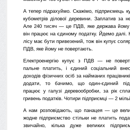
А тепер підрахуймо. Скажімо, підприємець ку
кубометрів ділової деревини. Заплатив за не
Але 240 тисяч — це ПДВ, яке держава йому 
він працює на єдиному податку. Йдемо далі.
лісу має бути привезений, тож він купує соляр
ПДВ, яке йому не повертають.
Електроенергію купує з ПДВ — не поверт
пальне платить, і єдиний соціальний внес
доходів фізичних осіб за найманих працівни
додати, то бачимо, що один-єдиний під
працює у галузі деревообробки, за рік спл
гривень податків. Чотири підприємці — 2 міль
А нам розповідають, що панацея — це вели
жодне підприємство стільки не платить подат
звичайно, кілька дуже великих підприє