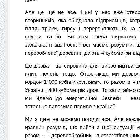
Але це ще не все. Нині у нас вже створи
вторинників, яка об’єднала підприємців, кот
гілля, тріски, тирсу і переробляють їх на 
пелети та ін. Бо нам треба вирватися 
залежності від Росії. і всі маємо розуміти, 
переробленої деревини дають 4 кубометри від
Це дрова і це сировина для виробництва д
плит, пелетів тощо. Отож якщо ми дозвол
кордон 1 000 кубів «кругляка», то разом з н
України і 400 кубометрів дров. То запитаймо 
ми йдемо до енергетичної безпеки і неза
тотально вивозимо паливо з країни?
Ми з цим не можемо погодитися. Але важл
краянин розумів, що вийти з цієї ситуації
разом — деревообробник, лісозаготівельник