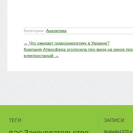
Категории:
Аналитика
←
Что ожидает гидроэнергетику в Украине?
Компанія Атмосфера оголосила про вихід на ринок пр
електростанцій
→
ТЕГИ
ЗАПИСИ
Законодательство
Arabella1370
к