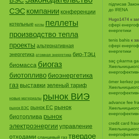
ВЭС
підписав Зако
СЭС
компании
до IRENA
конференции
Hugo1474
к за
пеллеты
котельные
сфері енергофе
котлы
енергетики
производство тепла
tenis bahis
к з
проекты
альтернативная
сфері енергофе
енергетики
био-ТЭЦ
энергетика
атомная энергетика
saç çıkarma gar
биогаз
биомасса
Хмельницького
енергофективно
биотопливо
биоэнергетика
ömer kerkez po
газ
выставки
зеленый тариф
Хмельницького
енергофективно
рынок ВИЭ
новые материалы
advance fee fr
рынок
рынок ЕС
Хмельницького
рынок ВЭС
енергофективно
рынок
биотоплива
credit card frau
электроэнергии
управление
Хмельницького
твердое
енергофективно
отходами
сланцевый газ