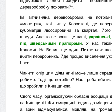
підбурюють людей виходити і перепиняти
деревообробку поховати?».
Їм вітчизняна деревообробка не потрібн
«монстри», такі, як у Коростені, де пер
кубометрів лісосировини за квартал. Його
шведи. Але то не вони. Це наші,
українські
під шведськими прапорами
. У нас таки
Коломиї. На Волині ще один. Питається: що
вбити переробника. Йде процес виселення укра
І все.
Чинити опір цим діям нині може лише середн
робимо. Тоді що потрібно? Нас треба вбити.
що зробили з Київщиною.
Свого часу, організовуючи обласні асоціації 
на Київщині і Житомирщині, їздив до місцевих
а вони відмахувалися, мовляв, на громад