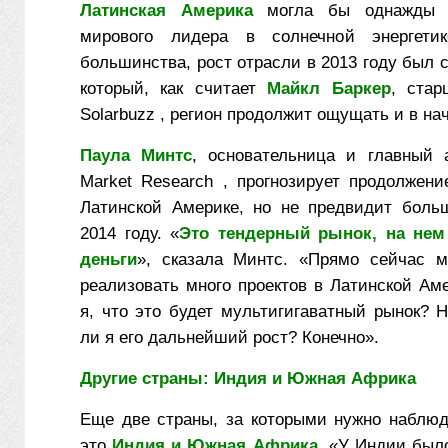
Латинская Америка
могла бы однажды п
мирового лидера в солнечной энергети
большинства, рост отрасли в 2013 году был
который, как считает
Майкл Баркер
, стар
Solarbuzz , регион продолжит ощущать и в нач
Паула Минтс
, основательница и главный 
Market Research , прогнозирует продолжени
Латинской Америке, но не предвидит боль
2014 году. «
Это тендерный рынок, на нем
деньги
», сказала Минтс. «Прямо сейчас 
реализовать много проектов в Латинской Ам
я, что это будет мультигигаватный рынок? 
ли я его дальнейший рост? Конечно».
Другие страны: Индия и Южная Африка
Еще две страны, за которыми нужно наблюда
это
Индия и Южная Африка
. «У Индии был