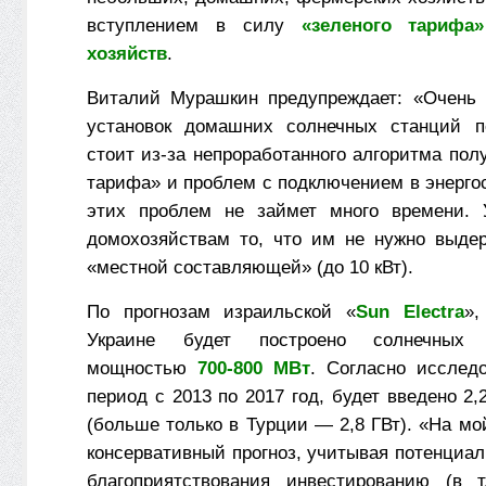
вступлением в силу
«зеленого тарифа
хозяйств
.
Виталий Мурашкин предупреждает: «Очень 
установок домашних солнечных станций п
стоит из-за непроработанного алгоритма пол
тарифа» и проблем с подключением в энерго
этих проблем не займет много времени. 
домохозяйствам то, что им не нужно выде
«местной составляющей» (до 10 кВт).
По прогнозам израильской «
Sun Electra
»,
Украине будет построено солнечных э
мощностью
700-800 МВт
. Согласно исслед
период с 2013 по 2017 год, будет введено 2
(больше только в Турции — 2,8 ГВт). «На мо
консервативный прогноз, учитывая потенциа
благоприятствования инвестированию (в т