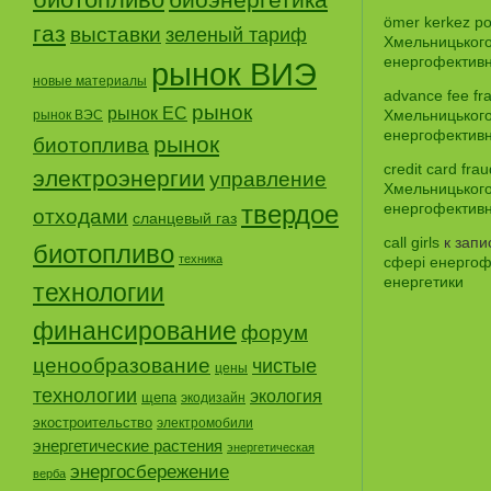
ömer kerkez po
газ
выставки
зеленый тариф
Хмельницького
енергофективно
рынок ВИЭ
новые материалы
advance fee fr
рынок
рынок ЕС
Хмельницького
рынок ВЭС
енергофективно
рынок
биотоплива
credit card frau
электроэнергии
управление
Хмельницького
твердое
енергофективно
отходами
сланцевый газ
call girls
к зап
биотопливо
техника
сфері енергофе
енергетики
технологии
финансирование
форум
ценообразование
чистые
цены
технологии
экология
щепа
экодизайн
экостроительство
электромобили
энергетические растения
энергетическая
энергосбережение
верба