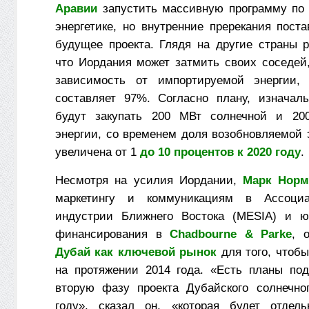
Аравии
запустить массивную программу по
энергетике, но внутренние пререкания пост
будущее проекта. Глядя на другие страны р
что Иордания может затмить своих соседей
зависимость от импортируемой энергии, 
составляет 97%. Согласно плану, изнача
будут закупать 200 МВт солнечной и 20
энергии, со временем доля возобновляемой 
увеличена от 1
до 10 процентов к 2020 году
.
Несмотря на усилия Иордании,
Марк Норм
маркетингу и коммуникациям в Ассоциа
индустрии Ближнего Востока (MESIA) и юр
финансирования в
Chadbourne & Parke
, 
Дубай как ключевой рынок
для того, чтобы
на протяжении 2014 года. «Есть планы под
вторую фазу проекта Дубайского солнечно
году», сказал он, «которая будет отдел