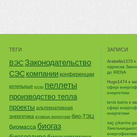
ТЕГИ
ЗАПИСИ
Законодательство
Arabella1370
к
ВЭС
підписав Зако
СЭС
компании
до IRENA
конференции
Hugo1474
к за
пеллеты
котельные
сфері енергофе
котлы
енергетики
производство тепла
tenis bahis
к з
проекты
альтернативная
сфері енергофе
енергетики
био-ТЭЦ
энергетика
атомная энергетика
saç çıkarma gar
биогаз
биомасса
Хмельницького
енергофективно
биотопливо
биоэнергетика