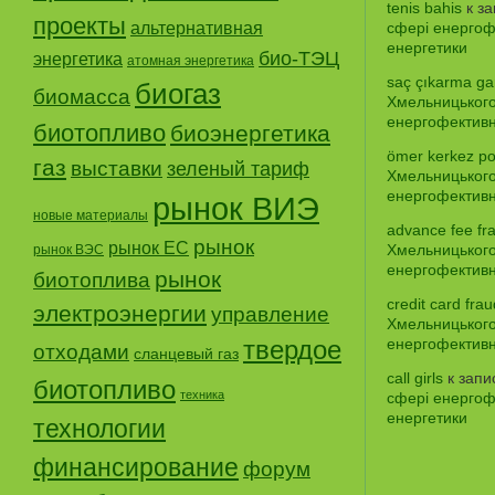
tenis bahis
к з
проекты
альтернативная
сфері енергофе
енергетики
био-ТЭЦ
энергетика
атомная энергетика
saç çıkarma gar
биогаз
биомасса
Хмельницького
енергофективно
биотопливо
биоэнергетика
ömer kerkez po
газ
выставки
зеленый тариф
Хмельницького
енергофективно
рынок ВИЭ
новые материалы
advance fee fr
рынок
рынок ЕС
Хмельницького
рынок ВЭС
енергофективно
рынок
биотоплива
credit card frau
электроэнергии
управление
Хмельницького
твердое
енергофективно
отходами
сланцевый газ
call girls
к зап
биотопливо
техника
сфері енергофе
енергетики
технологии
финансирование
форум