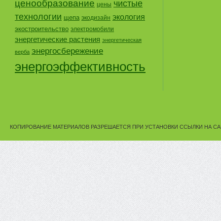
ценообразование
чистые
цены
технологии
экология
щепа
экодизайн
экостроительство
электромобили
энергетические растения
энергетическая
энергосбережение
верба
энергоэффективность
КОПИРОВАНИЕ МАТЕРИАЛОВ РАЗРЕШАЕТСЯ ПРИ УСТАНОВКИ ССЫЛКИ НА СА