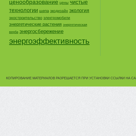
ценообразование
чистые
цены
технологии
экология
щепа
экодизайн
экостроительство
электромобили
энергетические растения
энергетическая
энергосбережение
верба
энергоэффективность
КОПИРОВАНИЕ МАТЕРИАЛОВ РАЗРЕШАЕТСЯ ПРИ УСТАНОВКИ ССЫЛКИ НА СА