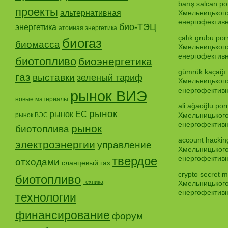
barış salcan po
проекты
альтернативная
Хмельницького
енергофективно
био-ТЭЦ
энергетика
атомная энергетика
çalık grubu por
биогаз
биомасса
Хмельницького
енергофективно
биотопливо
биоэнергетика
gümrük kaçağı
газ
выставки
зеленый тариф
Хмельницького
енергофективно
рынок ВИЭ
новые материалы
ali ağaoğlu por
рынок
рынок ЕС
Хмельницького
рынок ВЭС
енергофективно
рынок
биотоплива
account hackin
электроэнергии
управление
Хмельницького
твердое
енергофективно
отходами
сланцевый газ
crypto secret 
биотопливо
техника
Хмельницького
енергофективно
технологии
финансирование
форум