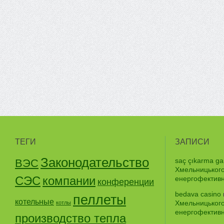
ТЕГИ
ЗАПИСИ
Законодательство
saç çıkarma gar
ВЭС
Хмельницького
СЭС
компании
енергофективно
конференции
bedava casino
пеллеты
котельные
Хмельницького
котлы
енергофективно
производство тепла