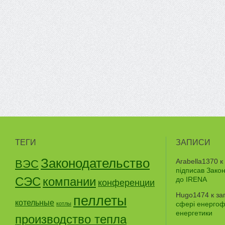
ТЕГИ
ЗАПИСИ
Законодательство
Arabella1370
к
ВЭС
підписав Зако
СЭС
компании
до IRENA
конференции
Hugo1474
к за
пеллеты
котельные
сфері енергофе
котлы
енергетики
производство тепла