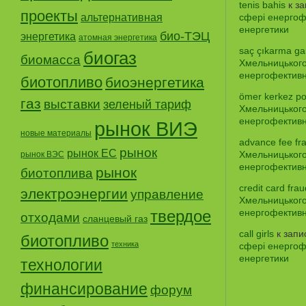
tenis bahis
к з
проекты
альтернативная
сфері енергофе
енергетики
био-ТЭЦ
энергетика
атомная энергетика
saç çıkarma gar
биогаз
биомасса
Хмельницького
енергофективно
биотопливо
биоэнергетика
ömer kerkez po
газ
выставки
зеленый тариф
Хмельницького
енергофективно
рынок ВИЭ
новые материалы
advance fee fr
рынок
рынок ЕС
Хмельницького
рынок ВЭС
енергофективно
рынок
биотоплива
credit card frau
электроэнергии
управление
Хмельницького
твердое
енергофективно
отходами
сланцевый газ
call girls
к зап
биотопливо
техника
сфері енергофе
енергетики
технологии
финансирование
форум