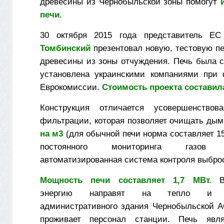
древесины из Чернобыльской зоны помогут
печи
.
30 октября 2015 года представитель Е
Томбинский
презентовал новую, тестовую пе
древесины из зоны отчуждения. Печь была с
установлена украинскими компаниями при 
Еврокомиссии.
Стоимость проекта составила
Конструкция отличается усовершенствов
фильтрации, которая позволяет очищать ды
на м3
(для обычной печи норма составляет 15
постоянного мониторинга газов п
автоматизированная система контроля выброс
Мощность печи составляет 1,7 МВт.
Вы
энергию направят на тепло и во
административного здания Чернобыльской АС
проживает персонал станции. Печь явл