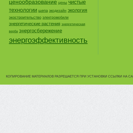
ценообразование
чистые
цены
технологии
экология
щепа
экодизайн
экостроительство
электромобили
энергетические растения
энергетическая
энергосбережение
верба
энергоэффективность
КОПИРОВАНИЕ МАТЕРИАЛОВ РАЗРЕШАЕТСЯ ПРИ УСТАНОВКИ ССЫЛКИ НА СА